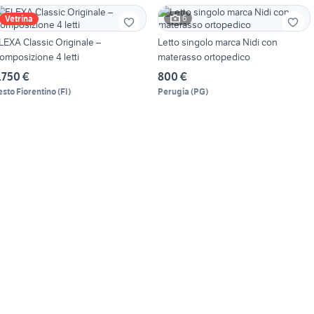
6
Vetrina
LEXA Classic Originale –
Letto singolo marca Nidi con
omposizione 4 letti
materasso ortopedico
.750 €
800 €
esto Fiorentino
(
FI
)
Perugia
(
PG
)