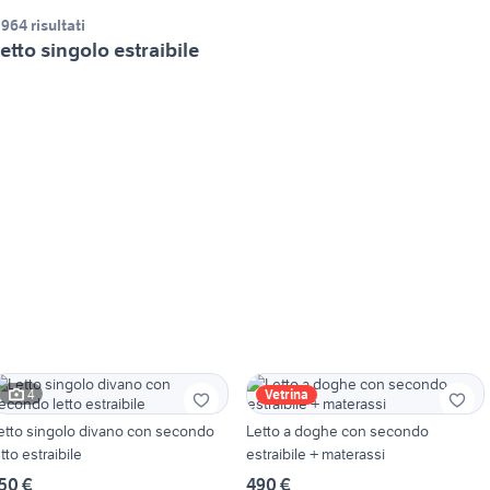
.964 risultati
etto singolo estraibile
4
Vetrina
etto singolo divano con secondo
Letto a doghe con secondo
etto estraibile
estraibile + materassi
50 €
490 €