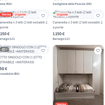
oma
(
RM
)
Castiglione della Pescaia
(
GR
)
Vetrina
Urgente
Urgente
ameretta n.3 letti (2 letti estraibili ,1
Cameretta n.3 letti (2 letti estraibili ,1
 ponte
a ponte
.150 €
1.150 €
arzago
(
LC
)
Barzago
(
LC
)
3
ETTO SINGOLO CON 2 LETTO
STRAIBILE +MATERASSI
50 €
rassobbio
(
BG
)
Vetrina