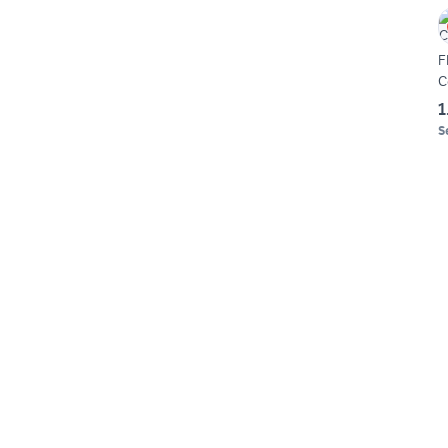
F
C
1
S