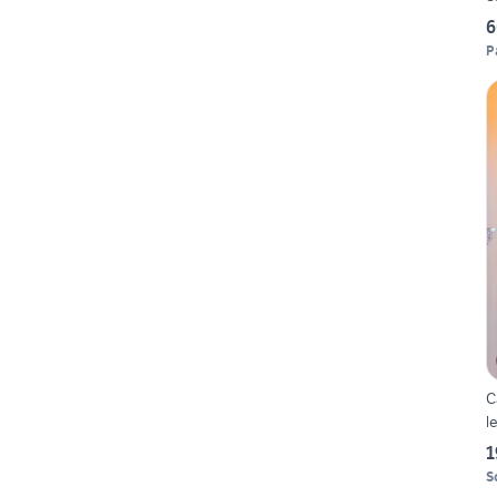
6
P
C
l
1
S