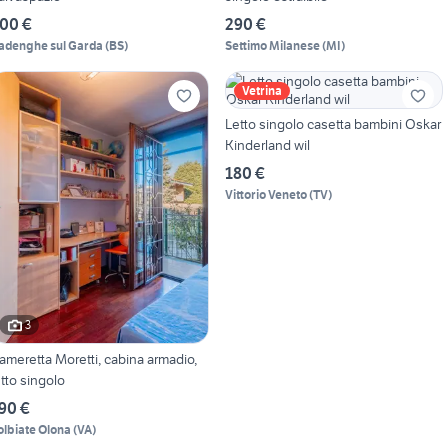
00 €
290 €
adenghe sul Garda
(
BS
)
Settimo Milanese
(
MI
)
Vetrina
Letto singolo casetta bambini Oskar
Kinderland wil
180 €
Vittorio Veneto
(
TV
)
3
ameretta Moretti, cabina armadio,
etto singolo
90 €
olbiate Olona
(
VA
)