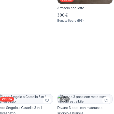
Armadio con letto
300 €
Bonate Sopra
(
BG
)
2
Vetrina
etto Singolo a Castello 3 in 1-
Divano 3 posti con materasso
alvaspazio
singolo estraibile