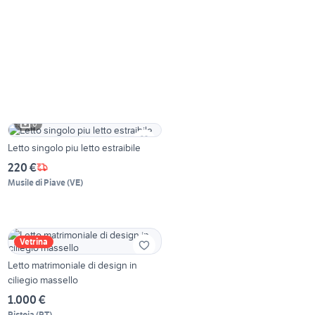
6
Letto singolo piu letto estraibile
220 €
Musile di Piave
(
VE
)
Vetrina
Letto matrimoniale di design in
ciliegio massello
1.000 €
Pistoia
(
PT
)