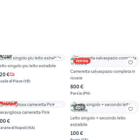
6
Vetrina
etto singolo piu letto estraibile
Cameretta salvaspazio completa in
20 €
rovere
usile di Piave
(
VE
)
800 €
Porcia
(
PN
)
Vetrina
6
eravigliosa cameretta Pink
Letto singolo + secondo letto
00 €
estraibile
arano di Napoli
(
NA
)
100 €
Paola
(
CS
)