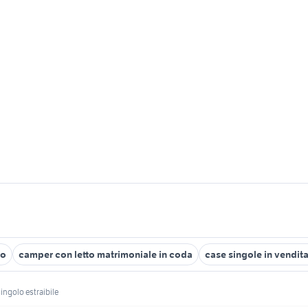
to
camper con letto matrimoniale in coda
case singole in vendita
singolo estraibile