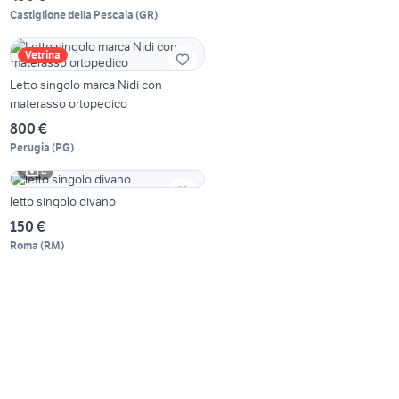
Castiglione della Pescaia
(
GR
)
Vetrina
Letto singolo marca Nidi con
materasso ortopedico
800 €
Perugia
(
PG
)
4
letto singolo divano
150 €
Roma
(
RM
)