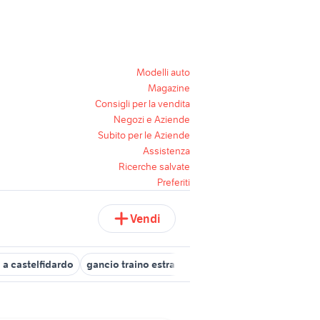
Modelli auto
Magazine
Consigli per la vendita
Negozi e Aziende
Subito per le Aziende
Assistenza
Ricerche salvate
Preferiti
Vendi
 a castelfidardo
gancio traino estraibile
reti per divano letto
c