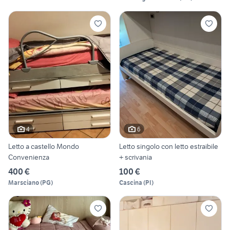
4
6
Letto a castello Mondo
Letto singolo con letto estraibile
Convenienza
+ scrivania
400 €
100 €
Marsciano
(
PG
)
Cascina
(
PI
)