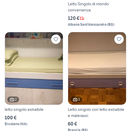
Letto Singolo di mondo
convenienza
120 €
Albano Sant'Alessandro
(
BG
)
2
3
letto singolo estraibile
Letto singolo con letto estraibile
e materassi.
100 €
60 €
Ercolano
(
NA
)
Brescia
(
BS
)