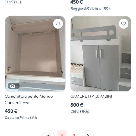
450 €
Terni
(
TR
)
Reggio di Calabria
(
RC
)
5
Cameretta a ponte Mondo
CAMERETTA BAMBINI
Convenienza -
800 €
450 €
Cervia
(
RA
)
Castano Primo
(
MI
)