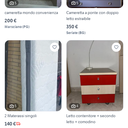
5
5
cameretta mondo convenienza
Cameretta a ponte con doppio
letto estraibile
200 €
350 €
Marsciano
(
PG
)
Seriate
(
BG
)
5
4
2 Materassi singoli
Letto contenitore + secondo
letto + comodino
140 €