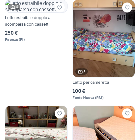
4
Letto estraibile doppio a
scomparsa con cassetti
250 €
Firenze
(
FI
)
5
Letto per cameretta
100 €
Fonte Nuova
(
RM
)