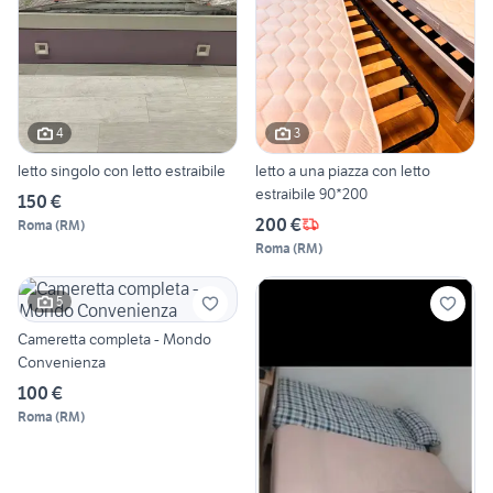
4
3
letto singolo con letto estraibile
letto a una piazza con letto
estraibile 90*200
150 €
200 €
Roma
(
RM
)
Roma
(
RM
)
5
Cameretta completa - Mondo
Convenienza
100 €
Roma
(
RM
)