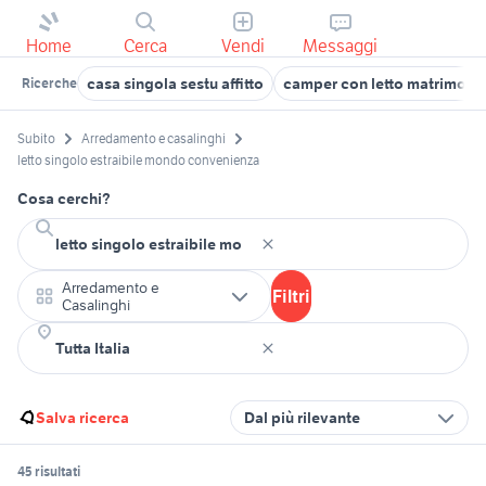
Home
Cerca
Vendi
Messaggi
casa singola sestu affitto
camper con letto matrimonia
Ricerche
Subito
Arredamento e casalinghi
letto singolo estraibile mondo convenienza
Cosa cerchi?
Arredamento e
Filtri
Casalinghi
Salva ricerca
Dal più rilevante
45 risultati