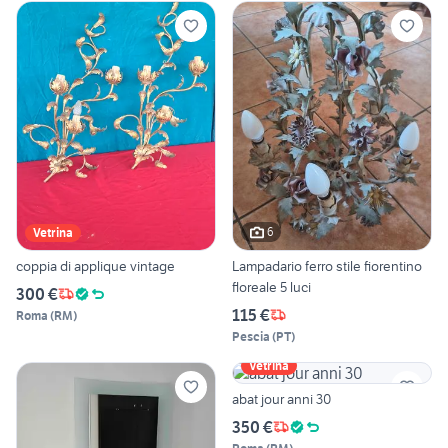
6
Vetrina
coppia di applique vintage
Lampadario ferro stile fiorentino
floreale 5 luci
300 €
115 €
Roma
(
RM
)
Pescia
(
PT
)
Vetrina
abat jour anni 30
350 €