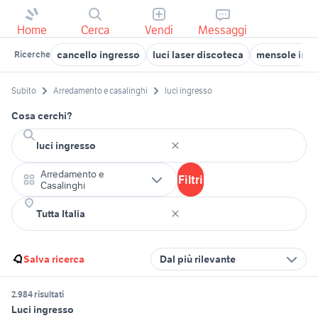
Home
Cerca
Vendi
Messaggi
cancello ingresso
luci laser discoteca
mensole ingr
Ricerche
Subito
Arredamento e casalinghi
luci ingresso
Cosa cerchi?
Arredamento e
Filtri
Casalinghi
Salva ricerca
Dal più rilevante
2.984 risultati
Luci ingresso