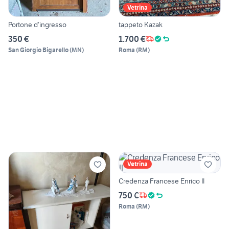
Vetrina
Portone d’ingresso
tappeto Kazak
350 €
1.700 €
San Giorgio Bigarello
(
MN
)
Roma
(
RM
)
Vetrina
Credenza Francese Enrico II
750 €
Roma
(
RM
)