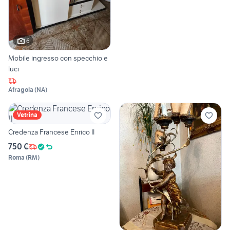
6
Mobile ingresso con specchio e
luci
Afragola
(
NA
)
Vetrina
Credenza Francese Enrico II
750 €
Roma
(
RM
)