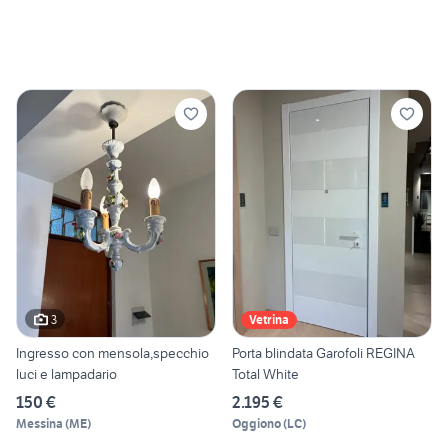
3
Vetrina
Ingresso con mensola,specchio
Porta blindata Garofoli REGINA
luci e lampadario
Total White
150 €
2.195 €
Messina
(
ME
)
Oggiono
(
LC
)