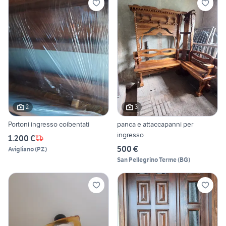
2
3
Portoni ingresso coibentati
panca e attaccapanni per
ingresso
1.200 €
500 €
Avigliano
(
PZ
)
San Pellegrino Terme
(
BG
)