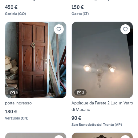
450 €
150 €
Gorizia
(
GO
)
Gaeta
(
LT
)
5
3
porta ingresso
Applique da Parete 2 Luci in Vetro
di Murano
180 €
90 €
Verzuolo
(
CN
)
San Benedetto del Tronto
(
AP
)