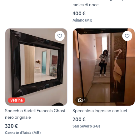
radica di noce
400 €
Milano
(
MI
)
4
Vetrina
Specchio Kartell Francois Ghost
Specchiera ingresso con luci
nero originale
200 €
320 €
San Severo
(
FG
)
Cornate d'Adda
(
MB
)