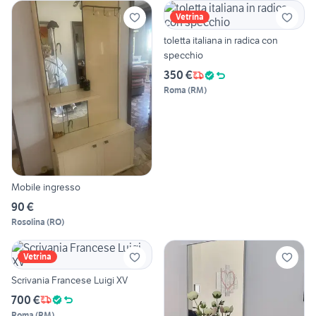
Vetrina
toletta italiana in radica con
specchio
350 €
Roma
(
RM
)
Mobile ingresso
90 €
Rosolina
(
RO
)
Vetrina
Scrivania Francese Luigi XV
700 €
Roma
(
RM
)