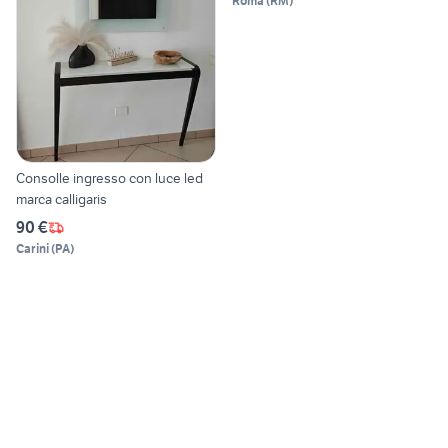
Roma
(
RM
)
Consolle ingresso con luce led
marca calligaris
90 €
Carini
(
PA
)