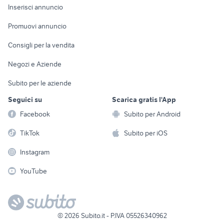
Console e
Accessori per
Casalinghi
Inserisci annuncio
Videogiochi
animali
Elettrodomestici
Promuovi annuncio
Audio/Video
Musica e Film
Giardino e Fai da te
Consigli per la vendita
Fotografia
Libri e Riviste
Abbigliamento e
Negozi e Aziende
Telefonia
Strumenti Musicali
Accessori
Subito per le aziende
Sports
Tutto per i bambini
Seguici su
Scarica gratis l'App
Biciclette
Facebook
Subito per Android
Collezionismo
TikTok
Subito per iOS
Instagram
YouTube
©
2026
Subito.it - P.IVA 05526340962