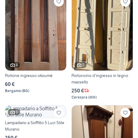
4
2
Portone ingresso okoumé
Portoncino d’ingresso in legno
massello
60 €
250 €
Bergamo
(
BG
)
Ceresara
(
MN
)
3
Lampadario a Soffitto 5 Luci Stile
Murano
250 €