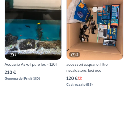
2
3
Acquario Askoll pure led - 120 l
accessori acquario: filtro,
riscaldatore, luci ecc
210 €
120 €
Gemona del Friuli
(
UD
)
Castrezzato
(
BS
)