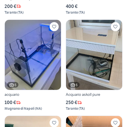
200 €
400 €
Taranto
(
TA
)
Taranto
(
TA
)
6
6
acquario
Acquario askoll pure
100 €
250 €
Mugnano di Napoli
(
NA
)
Taranto
(
TA
)