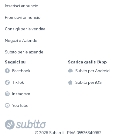
Console e
Accessori per
Casalinghi
Inserisci annuncio
Videogiochi
animali
Elettrodomestici
Promuovi annuncio
Audio/Video
Musica e Film
Giardino e Fai da te
Consigli per la vendita
Fotografia
Libri e Riviste
Abbigliamento e
Negozi e Aziende
Telefonia
Strumenti Musicali
Accessori
Subito per le aziende
Sports
Tutto per i bambini
Seguici su
Scarica gratis l'App
Biciclette
Facebook
Subito per Android
Collezionismo
TikTok
Subito per iOS
Instagram
YouTube
©
2026
Subito.it - P.IVA 05526340962