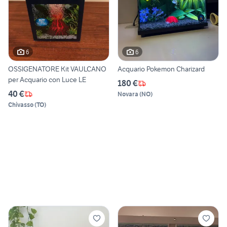
6
6
OSSIGENATORE Kit VAULCANO
Acquario Pokemon Charizard
per Acquario con Luce LE
180 €
40 €
Novara
(
NO
)
Chivasso
(
TO
)