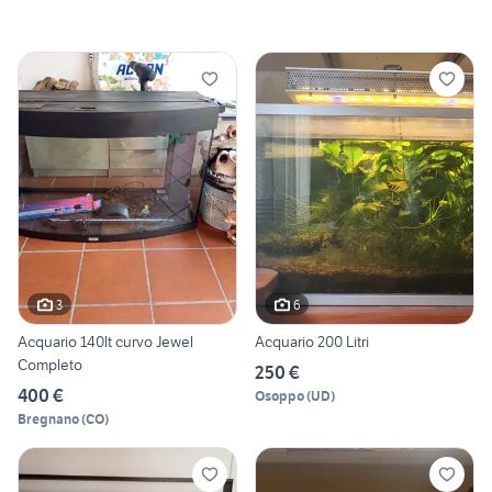
3
6
Acquario 140lt curvo Jewel
Acquario 200 Litri
Completo
250 €
400 €
Osoppo
(
UD
)
Bregnano
(
CO
)