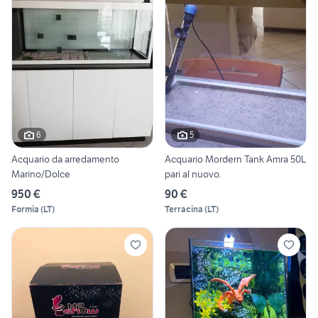
6
5
Acquario da arredamento
Acquario Mordern Tank Amra 50L
Marino/Dolce
pari al nuovo.
950 €
90 €
Formia
(
LT
)
Terracina
(
LT
)