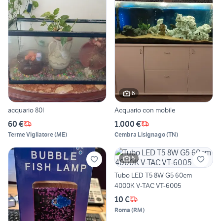
6
acquario 80l
Acquario con mobile
60 €
1.000 €
Terme Vigliatore
(
ME
)
Cembra Lisignago
(
TN
)
5
Tubo LED T5 8W G5 60cm
4000K V-TAC VT-6005
10 €
Roma
(
RM
)