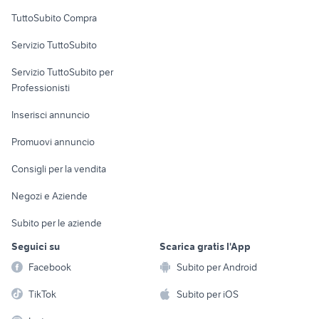
Uffici e Locali
TuttoSubito Compra
commerciali
Servizio TuttoSubito
elettronica
per la casa e la
sports e hobby
Servizio TuttoSubito per
persona
Informatica
Animali
Professionisti
Arredamento e
Console e
Accessori per
Casalinghi
Inserisci annuncio
Videogiochi
animali
Elettrodomestici
Promuovi annuncio
Audio/Video
Musica e Film
Giardino e Fai da te
Consigli per la vendita
Fotografia
Libri e Riviste
Abbigliamento e
Negozi e Aziende
Telefonia
Strumenti Musicali
Accessori
Subito per le aziende
Sports
Tutto per i bambini
Seguici su
Scarica gratis l'App
Biciclette
Facebook
Subito per Android
Collezionismo
TikTok
Subito per iOS