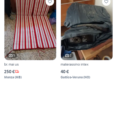
5
2
br. mai us
materassino intex
250 €
40 €
Monza
(
MB
)
Gattico-Veruno
(
NO
)