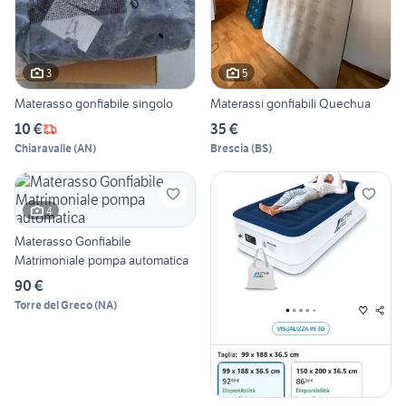
3
5
Materasso gonfiabile singolo
Materassi gonfiabili Quechua
10 €
35 €
Chiaravalle
(
AN
)
Brescia
(
BS
)
4
Materasso Gonfiabile
Matrimoniale pompa automatica
90 €
Torre del Greco
(
NA
)