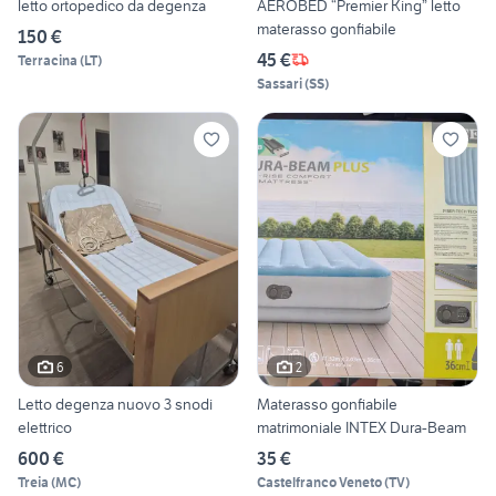
letto ortopedico da degenza
AEROBED “Premier King” letto
materasso gonfiabile
150 €
45 €
Terracina
(
LT
)
Sassari
(
SS
)
6
2
Letto degenza nuovo 3 snodi
Materasso gonfiabile
elettrico
matrimoniale INTEX Dura-Beam
600 €
35 €
Treia
(
MC
)
Castelfranco Veneto
(
TV
)