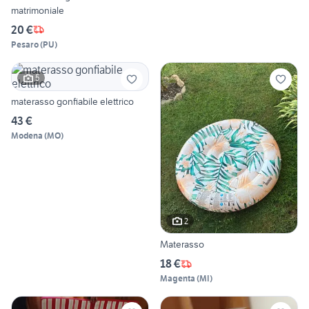
matrimoniale
20 €
Pesaro
(
PU
)
5
materasso gonfiabile elettrico
43 €
Modena
(
MO
)
2
Materasso
18 €
Magenta
(
MI
)