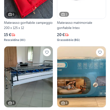
6
3
Materasso gonfiabile campeggio
Materasso matrimoniale
200 x 125 x 12
gonfiabile Intex
15 €
20 €
Rescaldina
(
MI
)
Grassobbio
(
BG
)
4
4