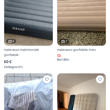
6
3
materasso matrimoniale
materasso gonfiabile intex
gonfiabile
Bari
(
BA
)
60 €
Caldogno
(
VI
)