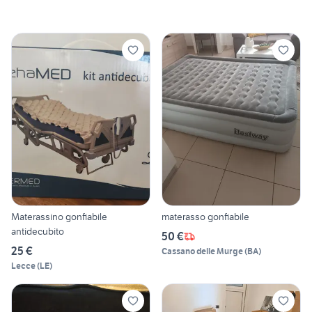
Materassino gonfiabile
materasso gonfiabile
antidecubito
50 €
25 €
Cassano delle Murge
(
BA
)
Lecce
(
LE
)