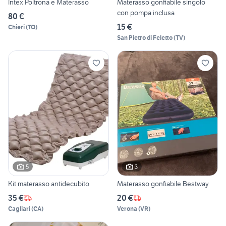
Intex Poltrona e Materasso
Materasso gonfiabile singolo
con pompa inclusa
80 €
15 €
Chieri
(
TO
)
San Pietro di Feletto
(
TV
)
5
3
Kit materasso antidecubito
Materasso gonfiabile Bestway
35 €
20 €
Cagliari
(
CA
)
Verona
(
VR
)