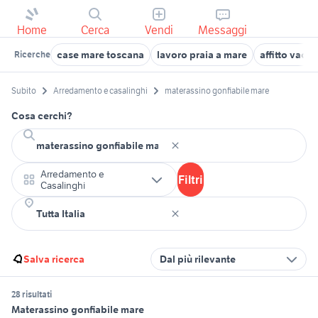
Home
Cerca
Vendi
Messaggi
case mare toscana
lavoro praia a mare
affitto vaca
Ricerche
Subito
Arredamento e casalinghi
materassino gonfiabile mare
Cosa cerchi?
Arredamento e
Filtri
Casalinghi
Salva ricerca
Dal più rilevante
28 risultati
Materassino gonfiabile mare