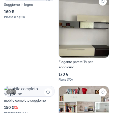
Soggiorno in legno
160 €
Piossasco
(
TO
)
Elegante parete Tv per
soggiorno
170 €
Fiano
(
TO
)
3
mobile completo soggiorno
150 €
Bressanone
(
BZ
)