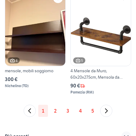
4
5
mensole, mobili soggiorno
4 Mensole da Muro,
60x20x27.5cm, Mensola da
300 €
Parete
90 €
Nichelino
(
TO
)
Pomezia
(
RM
)
1
2
3
4
5