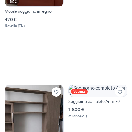
2
Mobile soggiorno in legno
420 €
Novella
(
TN
)
Vetrina
Soggiorno completo Anni '70
1.800 €
Milano
(
MI
)