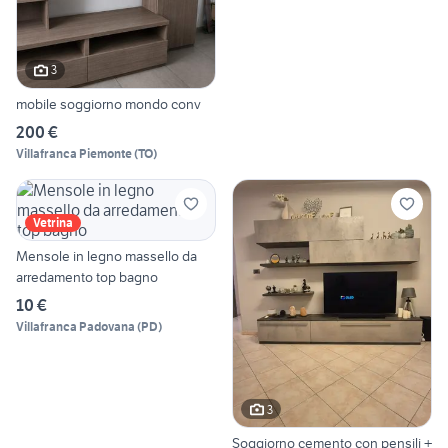
3
mobile soggiorno mondo conv
200 €
Villafranca Piemonte
(
TO
)
Vetrina
Mensole in legno massello da
arredamento top bagno
10 €
Villafranca Padovana
(
PD
)
3
Soggiorno cemento con pensili +