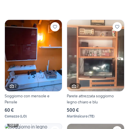
2
2
Soggiorno con mensole e
Parete attrezzata soggiorno
Pensile
legno chiaro e blu
60 €
500 €
Comazzo
(
LO
)
Martinsicuro
(
TE
)
6