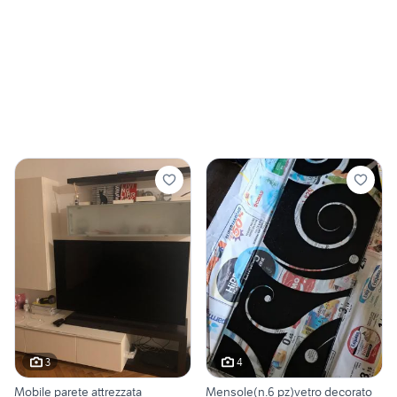
3
4
Mobile parete attrezzata
Mensole(n.6 pz)vetro decorato