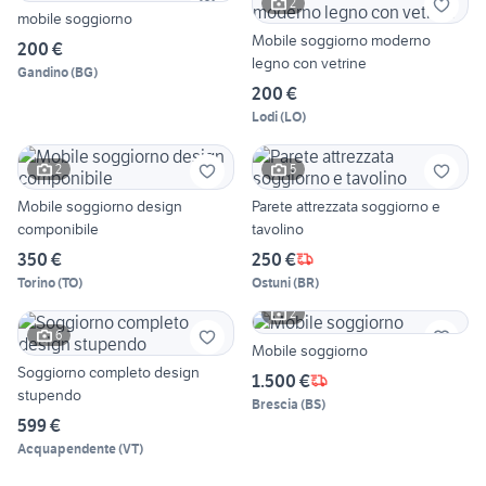
2
mobile soggiorno
Mobile soggiorno moderno
200 €
legno con vetrine
Gandino
(
BG
)
200 €
Lodi
(
LO
)
2
5
Mobile soggiorno design
Parete attrezzata soggiorno e
componibile
tavolino
350 €
250 €
Torino
(
TO
)
Ostuni
(
BR
)
2
6
Mobile soggiorno
Soggiorno completo design
1.500 €
stupendo
Brescia
(
BS
)
599 €
Acquapendente
(
VT
)