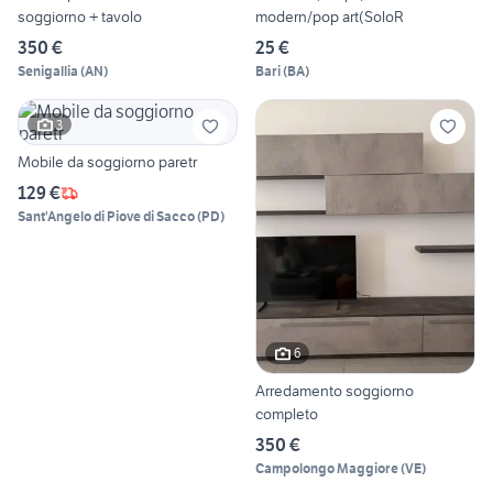
soggiorno + tavolo
modern/pop art(SoloR
350 €
25 €
Senigallia
(
AN
)
Bari
(
BA
)
3
Mobile da soggiorno paretr
129 €
Sant'Angelo di Piove di Sacco
(
PD
)
6
Arredamento soggiorno
completo
350 €
Campolongo Maggiore
(
VE
)