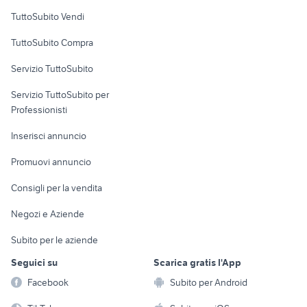
Case vacanza
TuttoSubito Vendi
Uffici e Locali
TuttoSubito Compra
commerciali
Servizio TuttoSubito
elettronica
per la casa e la
sports e hobby
Servizio TuttoSubito per
persona
Informatica
Animali
Professionisti
Arredamento e
Console e
Accessori per
Casalinghi
Inserisci annuncio
Videogiochi
animali
Elettrodomestici
Promuovi annuncio
Audio/Video
Musica e Film
Giardino e Fai da te
Consigli per la vendita
Fotografia
Libri e Riviste
Abbigliamento e
Negozi e Aziende
Telefonia
Strumenti Musicali
Accessori
Subito per le aziende
Sports
Tutto per i bambini
Seguici su
Scarica gratis l'App
Biciclette
Facebook
Subito per Android
Collezionismo