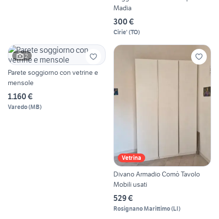
Madia
300 €
Cirie'
(
TO
)
2
Parete soggiorno con vetrine e
mensole
1.160 €
Varedo
(
MB
)
Vetrina
Divano Armadio Comò Tavolo
Mobili usati
529 €
Rosignano Marittimo
(
LI
)