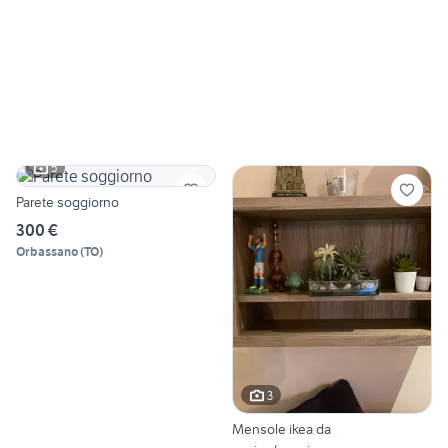
5
Parete soggiorno
300 €
Orbassano
(
TO
)
3
Mensole ikea da