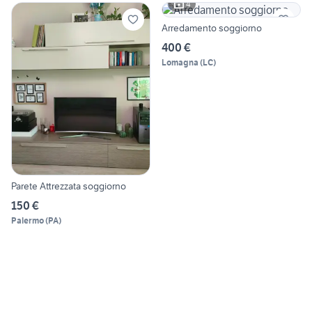
4
Arredamento soggiorno
400 €
Lomagna
(
LC
)
Parete Attrezzata soggiorno
150 €
Palermo
(
PA
)