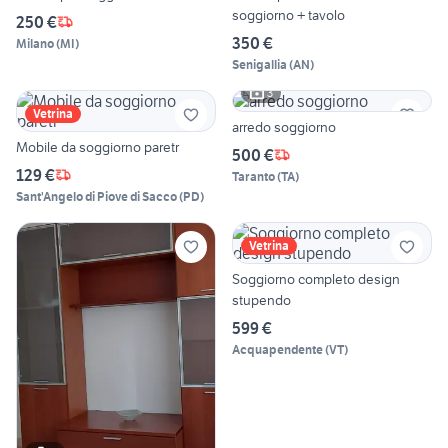
soggiorno + tavolo
250 €
350 €
Milano
(
MI
)
Senigallia
(
AN
)
3
Vetrina
arredo soggiorno
Mobile da soggiorno paretr
500 €
129 €
Taranto
(
TA
)
Sant'Angelo di Piove di Sacco
(
PD
)
Vetrina
Soggiorno completo design
stupendo
599 €
Acquapendente
(
VT
)