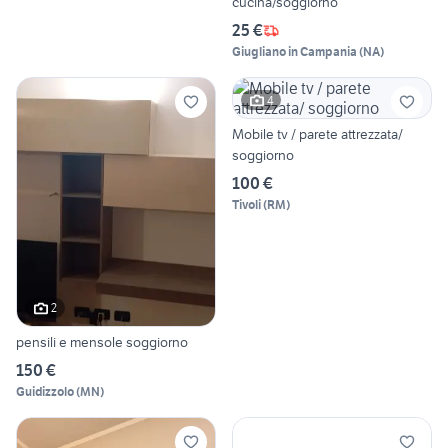
cucina/soggiorno
25 €
Giugliano in Campania
(
NA
)
4
Mobile tv / parete attrezzata/
soggiorno
100 €
Tivoli
(
RM
)
2
pensili e mensole soggiorno
150 €
Guidizzolo
(
MN
)