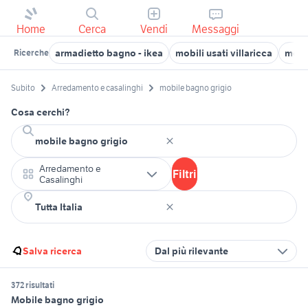
Home
Cerca
Vendi
Messaggi
armadietto bagno - ikea
mobili usati villaricca
mobil
Ricerche
Subito
Arredamento e casalinghi
mobile bagno grigio
Cosa cerchi?
Arredamento e
Filtri
Casalinghi
Salva ricerca
Dal più rilevante
372 risultati
Mobile bagno grigio