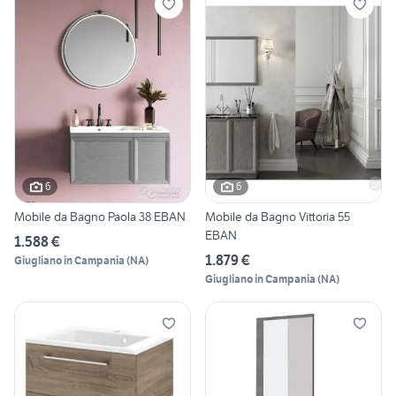
6
6
Mobile da Bagno Paola 38 EBAN
Mobile da Bagno Vittoria 55
EBAN
1.588 €
1.879 €
Giugliano in Campania
(
NA
)
Giugliano in Campania
(
NA
)