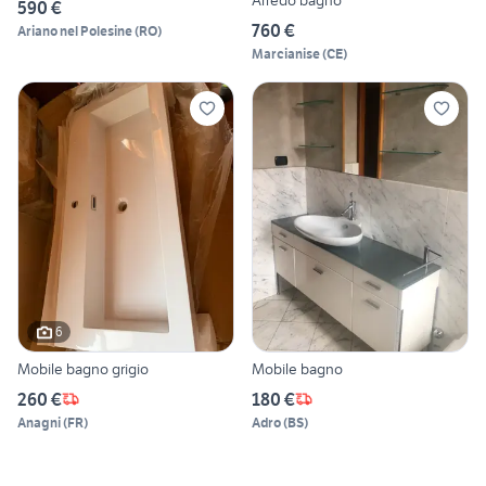
Arredo bagno
590 €
760 €
Ariano nel Polesine
(
RO
)
Marcianise
(
CE
)
6
Mobile bagno grigio
Mobile bagno
260 €
180 €
Anagni
(
FR
)
Adro
(
BS
)