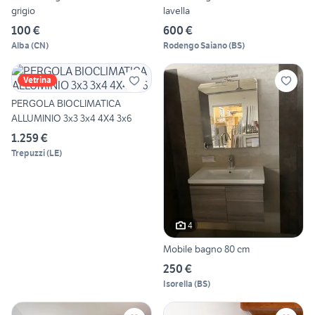
grigio
lavella
100 €
600 €
Alba
(
CN
)
Rodengo Saiano
(
BS
)
Vetrina
PERGOLA BIOCLIMATICA
ALLUMINIO 3x3 3x4 4X4 3x6
1.259 €
Trepuzzi
(
LE
)
4
Mobile bagno 80 cm
250 €
Isorella
(
BS
)