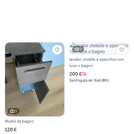
2
lavabo ,mobile e specchio con
luce x bagno
200 €
Sant'Agata de' Goti
(
BN
)
5
Mobili da bagno
120 €