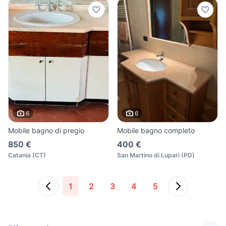
6
6
Mobile bagno di pregio
Mobile bagno completo
850 €
400 €
Catania
(
CT
)
San Martino di Lupari
(
PD
)
1
2
3
4
5