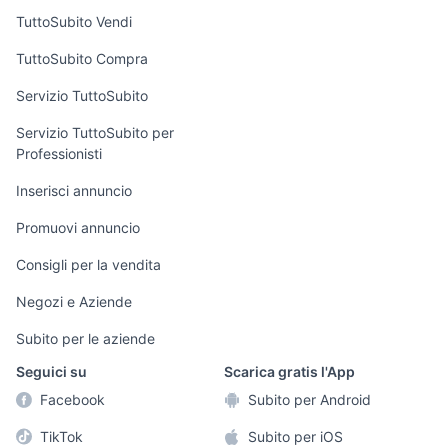
Case vacanza
TuttoSubito Vendi
Uffici e Locali
TuttoSubito Compra
commerciali
Servizio TuttoSubito
elettronica
per la casa e la
sports e hobby
Servizio TuttoSubito per
persona
Professionisti
Informatica
Animali
Arredamento e
Inserisci annuncio
Console e
Accessori per
Casalinghi
Videogiochi
animali
Promuovi annuncio
Elettrodomestici
Audio/Video
Musica e Film
Consigli per la vendita
Giardino e Fai da
Fotografia
Libri e Riviste
te
Negozi e Aziende
Telefonia
Strumenti Musicali
Abbigliamento e
Subito per le aziende
Accessori
Sports
Seguici su
Scarica gratis l'App
Tutto per i bambini
Facebook
Subito per Android
Biciclette
TikTok
Subito per iOS
Collezionismo