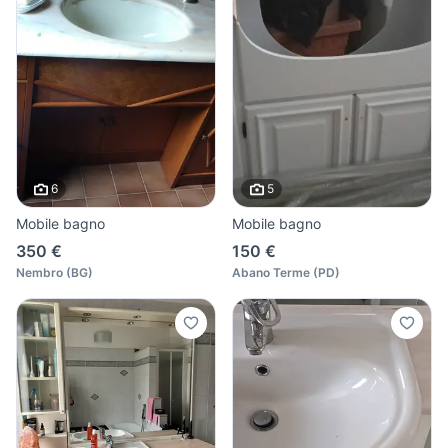
6
5
Mobile bagno
Mobile bagno
350 €
150 €
Nembro
(
BG
)
Abano Terme
(
PD
)