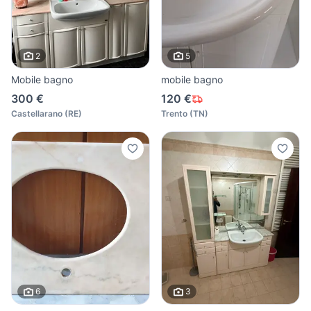
2
5
Mobile bagno
mobile bagno
300 €
120 €
Castellarano
(
RE
)
Trento
(
TN
)
6
3