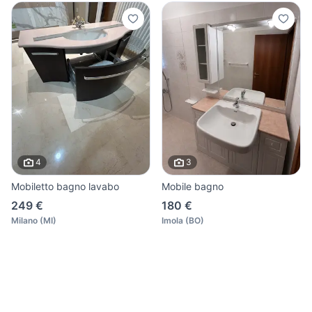
4
3
Mobiletto bagno lavabo
Mobile bagno
249 €
180 €
Milano
(
MI
)
Imola
(
BO
)