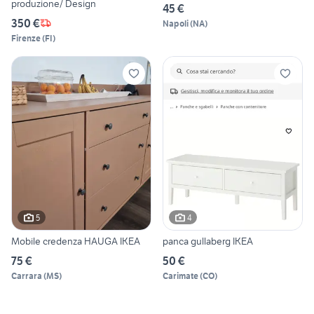
produzione/ Design
45 €
350 €
Napoli
(
NA
)
Firenze
(
FI
)
5
4
Mobile credenza HAUGA IKEA
panca gullaberg IKEA
75 €
50 €
Carrara
(
MS
)
Carimate
(
CO
)