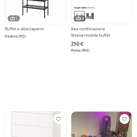
2
4
Buffet e attaccapanni
Ikea combinazione
libreria+mobile buffet
Padova
(
PD
)
250 €
Roma
(
RM
)