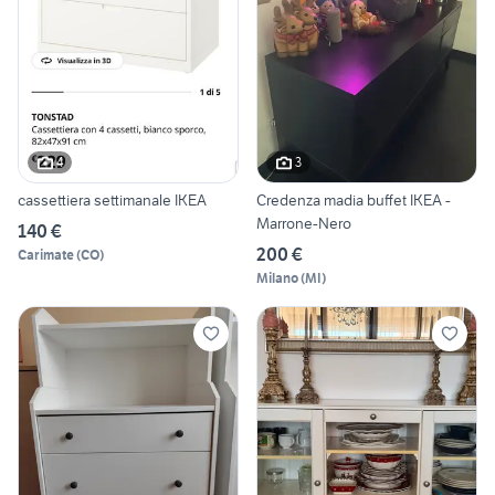
4
3
cassettiera settimanale IKEA
Credenza madia buffet IKEA -
Marrone-Nero
140 €
200 €
Carimate
(
CO
)
Milano
(
MI
)