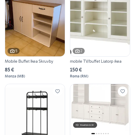
5
2
Mobile Buffet Ikea Skruvby
mobile TV/buffet Liatorp ikea
85 €
150 €
Monza
(
MB
)
Roma
(
RM
)