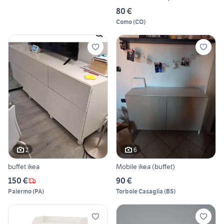
80 €
Como
(
CO
)
2
6
buffet ikea
Mobile ikea (buffet)
150 €
90 €
Palermo
(
PA
)
Torbole Casaglia
(
BS
)