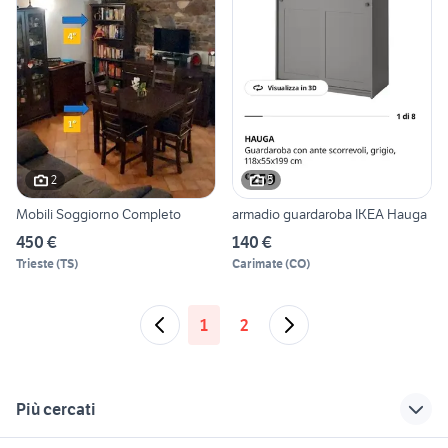
2
5
Mobili Soggiorno Completo
armadio guardaroba IKEA Hauga
450 €
140 €
Trieste
(
TS
)
Carimate
(
CO
)
1
2
Più cercati