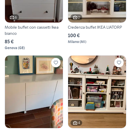
6
2
Mobile buffet con cassetti Ikea
Credenza buffet IKEA LIATORP
bianco
100 €
85 €
Milano
(
MI
)
Genova
(
GE
)
4