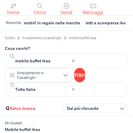
Home
Cerca
Vendi
Messaggi
mobili in regalo nelle marche
letti a scomparsa ikea
Ricerche
Subito
Arredamento e casalinghi
mobile buffet ikea
Cosa cerchi?
Arredamento e
Filtri
Casalinghi
Salva ricerca
Dal più rilevante
35 risultati
Mobile buffet ikea