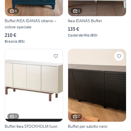
6
3
Buffet IKEA IDANÄS ottanio –
Ikea IDANÄS Buffet
colore speciale
135 €
210 €
Castel del Rio
(
BO
)
Brescia
(
BS
)
3
2
Buffet Ikea STOCKHOLM fuori
Buffet per salotto nero