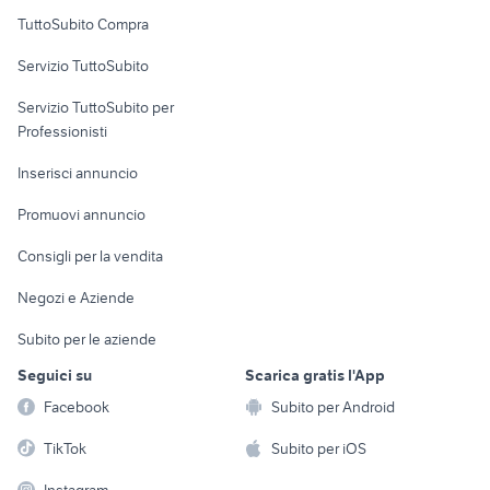
Uffici e Locali
TuttoSubito Compra
commerciali
Servizio TuttoSubito
elettronica
per la casa e la
sports e hobby
Servizio TuttoSubito per
persona
Informatica
Animali
Professionisti
Arredamento e
Console e
Accessori per
Casalinghi
Inserisci annuncio
Videogiochi
animali
Elettrodomestici
Promuovi annuncio
Audio/Video
Musica e Film
Giardino e Fai da te
Consigli per la vendita
Fotografia
Libri e Riviste
Abbigliamento e
Negozi e Aziende
Telefonia
Strumenti Musicali
Accessori
Subito per le aziende
Sports
Tutto per i bambini
Seguici su
Scarica gratis l'App
Biciclette
Facebook
Subito per Android
Collezionismo
TikTok
Subito per iOS
Instagram