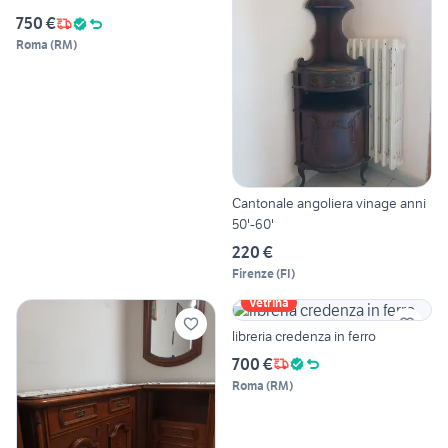
750 €
Roma
(
RM
)
Cantonale angoliera vinage anni
50'-60'
220 €
Firenze
(
FI
)
Vetrina
libreria credenza in ferro
700 €
Roma
(
RM
)