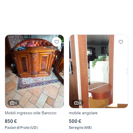
6
4
Mobili ingresso stile Barocco
mobile angolare
850 €
500 €
Pasian di Prato
(
UD
)
Seregno
(
MB
)