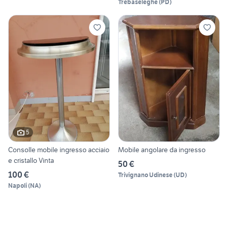
Trebaseleghe
(
PD
)
5
Consolle mobile ingresso acciaio
Mobile angolare da ingresso
e cristallo Vinta
50 €
100 €
Trivignano Udinese
(
UD
)
Napoli
(
NA
)