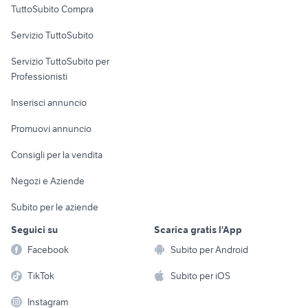
TuttoSubito Compra
commerciali
Servizio TuttoSubito
elettronica
per la casa e la
sports e hobby
Servizio TuttoSubito per
persona
Informatica
Animali
Professionisti
Arredamento e
Console e
Accessori per
Casalinghi
Inserisci annuncio
Videogiochi
animali
Elettrodomestici
Promuovi annuncio
Audio/Video
Musica e Film
Giardino e Fai da te
Consigli per la vendita
Fotografia
Libri e Riviste
Abbigliamento e
Negozi e Aziende
Telefonia
Strumenti Musicali
Accessori
Subito per le aziende
Sports
Tutto per i bambini
Seguici su
Scarica gratis l'App
Biciclette
Facebook
Subito per Android
Collezionismo
TikTok
Subito per iOS
Instagram