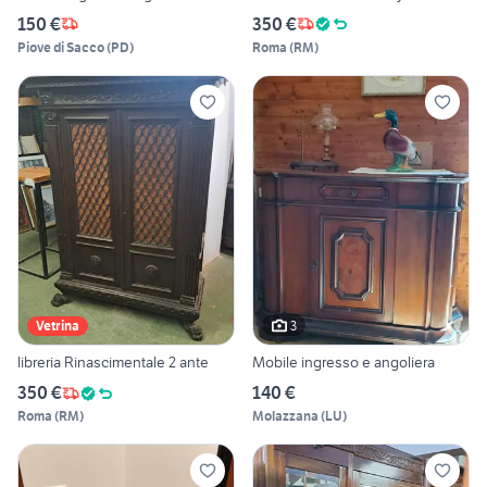
150 €
350 €
Piove di Sacco
(
PD
)
Roma
(
RM
)
3
Vetrina
libreria Rinascimentale 2 ante
Mobile ingresso e angoliera
350 €
140 €
Roma
(
RM
)
Molazzana
(
LU
)