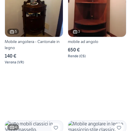
5
3
Mobile angoliera - Cantonale in
mobile ad angolo
legno
650 €
140 €
Rende
(
CS
)
Verona
(
VR
)
4