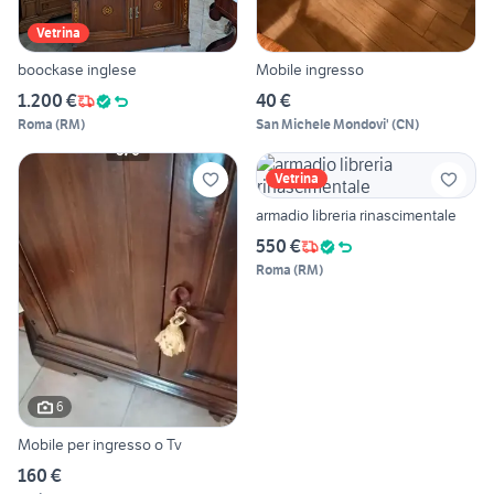
Vetrina
boockase inglese
Mobile ingresso
1.200 €
40 €
Roma
(
RM
)
San Michele Mondovi'
(
CN
)
Vetrina
armadio libreria rinascimentale
550 €
Roma
(
RM
)
6
Mobile per ingresso o Tv
160 €