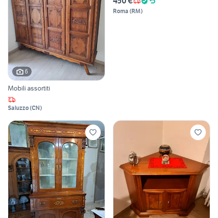
450 €
Roma
(
RM
)
6
Mobili assortiti
Saluzzo
(
CN
)