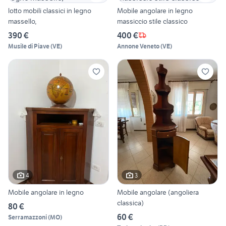
lotto mobili classici in legno
Mobile angolare in legno
massello,
massiccio stile classico
390 €
400 €
Musile di Piave
(
VE
)
Annone Veneto
(
VE
)
4
3
Mobile angolare in legno
Mobile angolare (angoliera
classica)
80 €
60 €
Serramazzoni
(
MO
)