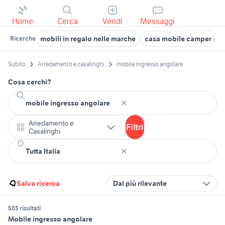
Home
Cerca
Vendi
Messaggi
mobili in regalo nelle marche
casa mobile camper Pi
Ricerche
Subito
Arredamento e casalinghi
mobile ingresso angolare
Cosa cerchi?
Arredamento e
Filtri
Casalinghi
Salva ricerca
Dal più rilevante
503 risultati
Mobile ingresso angolare