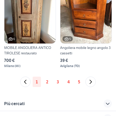
6
5
MOBILE ANGOLIERA ANTICO
Angoliera mobile legno angolo 3
TIROLESE restaurato
cassetti
700 €
39 €
Milano
(
MI
)
Avigliana
(
TO
)
1
2
3
4
5
Più cercati
Correlati
Richerche simili
Suggerimenti