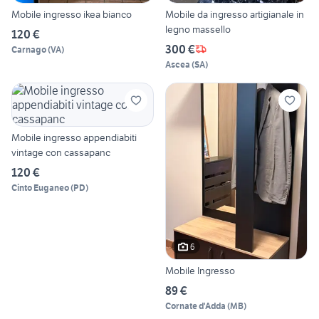
Mobile ingresso ikea bianco
Mobile da ingresso artigianale in
legno massello
120 €
300 €
Carnago
(
VA
)
Ascea
(
SA
)
Mobile ingresso appendiabiti
vintage con cassapanc
120 €
Cinto Euganeo
(
PD
)
6
Mobile Ingresso
89 €
Cornate d'Adda
(
MB
)