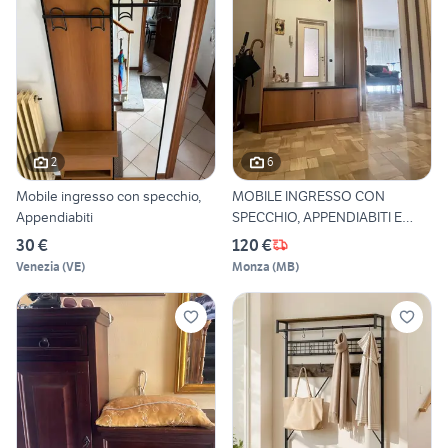
2
6
Mobile ingresso con specchio,
MOBILE INGRESSO CON
Appendiabiti
SPECCHIO, APPENDIABITI E
SCARP
30 €
120 €
Venezia
(
VE
)
Monza
(
MB
)