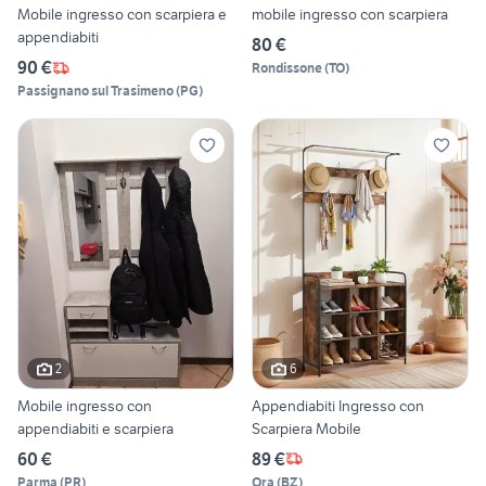
Mobile ingresso con scarpiera e
mobile ingresso con scarpiera
appendiabiti
80 €
90 €
Rondissone
(
TO
)
Passignano sul Trasimeno
(
PG
)
2
6
Mobile ingresso con
Appendiabiti Ingresso con
appendiabiti e scarpiera
Scarpiera Mobile
60 €
89 €
Parma
(
PR
)
Ora
(
BZ
)