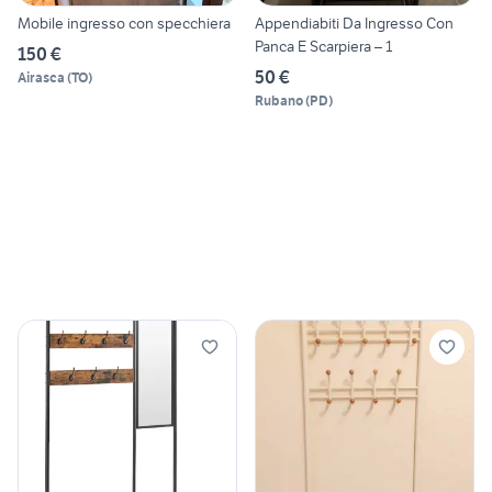
Mobile ingresso con specchiera
Appendiabiti Da Ingresso Con
Panca E Scarpiera – 1
150 €
50 €
Airasca
(
TO
)
Rubano
(
PD
)