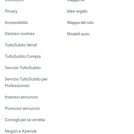
Terreni e rustici
Attrezzature di
ingresso
Nautica
lavoro
brusali
granitore arredamento
Privacy
Idee regalo
Garage e box
quadri retroilluminati ikea
mobile dispensa alto ikea
Caravan e Camper
Accessibilità
Mappa del sito
Loft, mansarde e
Veicoli commerciali
altro
Gestisci cookies
Modelli auto
Case vacanza
TuttoSubito Vendi
Uffici e Locali
TuttoSubito Compra
commerciali
Servizio TuttoSubito
elettronica
per la casa e la
sports e hobby
Servizio TuttoSubito per
persona
Informatica
Animali
Professionisti
Arredamento e
Console e
Accessori per
Casalinghi
Inserisci annuncio
Videogiochi
animali
Elettrodomestici
Promuovi annuncio
Audio/Video
Musica e Film
Giardino e Fai da te
Consigli per la vendita
Fotografia
Libri e Riviste
Abbigliamento e
Negozi e Aziende