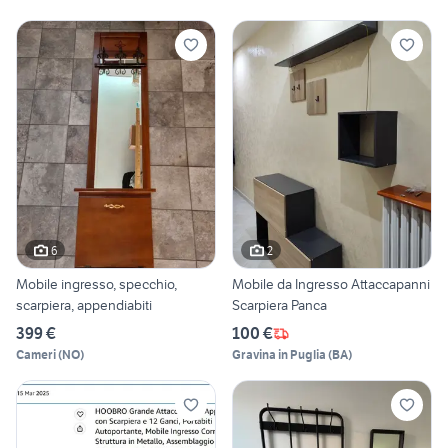
6
2
Mobile ingresso, specchio,
Mobile da Ingresso Attaccapanni
scarpiera, appendiabiti
Scarpiera Panca
399 €
100 €
Cameri
(
NO
)
Gravina in Puglia
(
BA
)