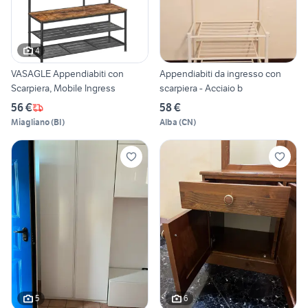
4
VASAGLE Appendiabiti con
Appendiabiti da ingresso con
Scarpiera, Mobile Ingress
scarpiera - Acciaio b
56 €
58 €
Miagliano
(
BI
)
Alba
(
CN
)
5
6