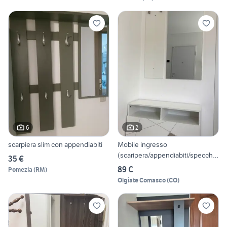
6
2
scarpiera slim con appendiabiti
Mobile ingresso
(scaripera/appendiabiti/specchio
35 €
)
89 €
Pomezia
(
RM
)
Olgiate Comasco
(
CO
)