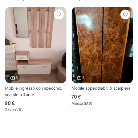
6
3
Mobile ingresso con specchio,
Mobile appendiabiti & scarpiera
scarpiera 3 ante
70 €
90 €
Monza
(
MB
)
Zevio
(
VR
)