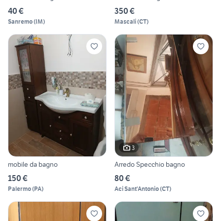
40 €
350 €
Sanremo
(
IM
)
Mascali
(
CT
)
3
mobile da bagno
Arredo Specchio bagno
150 €
80 €
Palermo
(
PA
)
Aci Sant'Antonio
(
CT
)