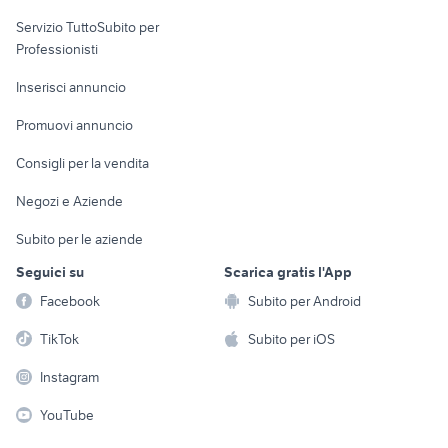
elettronica
per la casa e la
sports e hobby
Servizio TuttoSubito per
persona
Informatica
Animali
Professionisti
Arredamento e
Console e
Accessori per
Casalinghi
Inserisci annuncio
Videogiochi
animali
Elettrodomestici
Promuovi annuncio
Audio/Video
Musica e Film
Giardino e Fai da te
Consigli per la vendita
Fotografia
Libri e Riviste
Abbigliamento e
Negozi e Aziende
Telefonia
Strumenti Musicali
Accessori
Subito per le aziende
Sports
Tutto per i bambini
Seguici su
Scarica gratis l'App
Biciclette
Facebook
Subito per Android
Collezionismo
TikTok
Subito per iOS
Instagram
YouTube