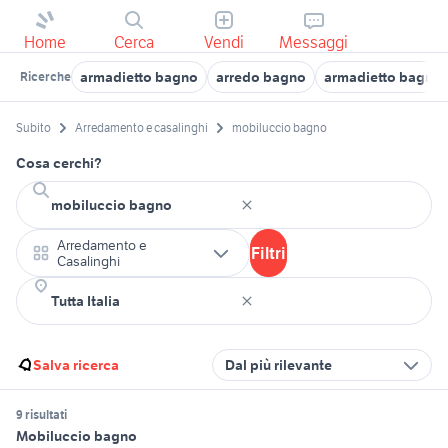
Home
Cerca
Vendi
Messaggi
armadietto bagno
arredo bagno
armadietto bagno -
Ricerche
Subito
Arredamento e casalinghi
mobiluccio bagno
Cosa cerchi?
Arredamento e
Filtri
Casalinghi
Salva ricerca
Dal più rilevante
9 risultati
Mobiluccio bagno