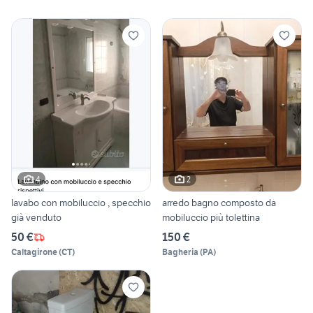
4
2
lavabo con mobiluccio , specchio
arredo bagno composto da
già venduto
mobiluccio più tolettina
50 €
150 €
Caltagirone
(
CT
)
Bagheria
(
PA
)