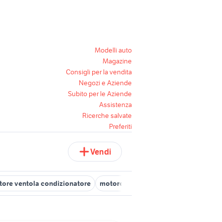
Modelli auto
Magazine
Consigli per la vendita
Negozi e Aziende
Subito per le Aziende
Assistenza
Ricerche salvate
Preferiti
Vendi
ore ventola condizionatore
motore fuoribordo 6 cv 4 tempi
mot