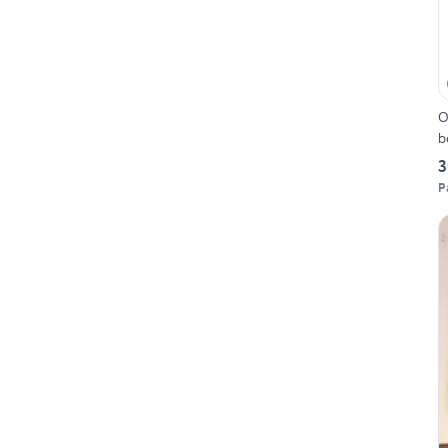
O
b
3
P