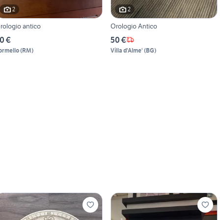
2
2
rologio antico
Orologio Antico
0 €
50 €
ormello
(
RM
)
Villa d'Alme'
(
BG
)