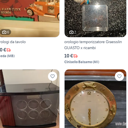
6
2
rologi da tavolo
orologio temporizzatore Graesslin
GUASTO x ricambi
0 €
10 €
eda
(
MB
)
Cinisello Balsamo
(
MI
)