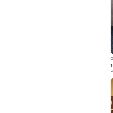
O
1
V