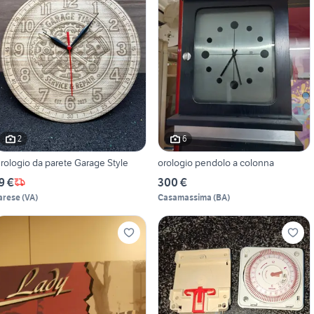
2
6
rologio da parete Garage Style
orologio pendolo a colonna
9 €
300 €
arese
(
VA
)
Casamassima
(
BA
)