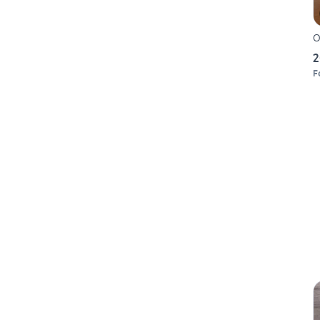
O
2
F