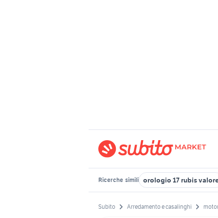
orologio 17 rubis valor
Ricerche
simili
Subito
Arredamento e casalinghi
motor