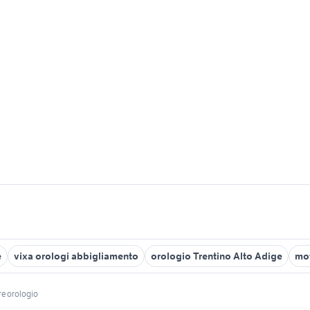
e
vixa orologi abbigliamento
orologio Trentino Alto Adige
mot
e orologio