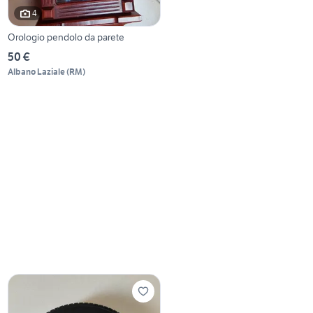
4
Orologio pendolo da parete
50 €
Albano Laziale
(
RM
)