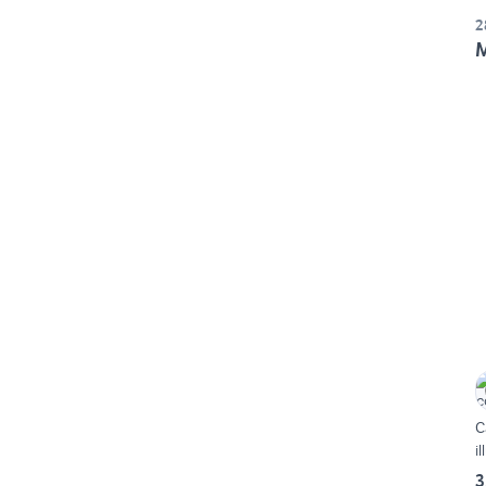
2
M
C
i
3