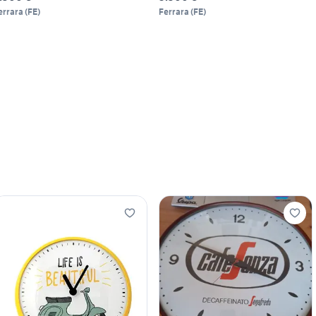
errara
(
FE
)
Ferrara
(
FE
)