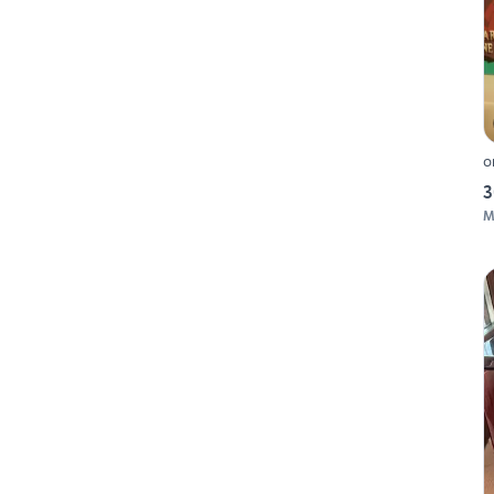
o
3
M