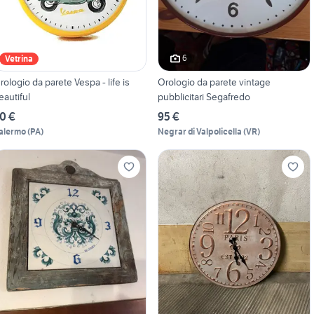
6
Vetrina
rologio da parete Vespa - life is
Orologio da parete vintage
eautiful
pubblicitari Segafredo
0 €
95 €
alermo
(
PA
)
Negrar di Valpolicella
(
VR
)