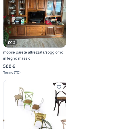
2
mobile parete attrezzata/soggiorno
in legno massic
500 €
Torino
(
TO
)