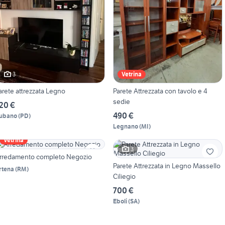
3
Vetrina
arete attrezzata Legno
Parete Attrezzata con tavolo e 4
sedie
20 €
490 €
ubano
(
PD
)
Legnano
(
MI
)
Vetrina
3
rredamento completo Negozio
Parete Attrezzata in Legno Massello
rtena
(
RM
)
Ciliegio
700 €
Eboli
(
SA
)