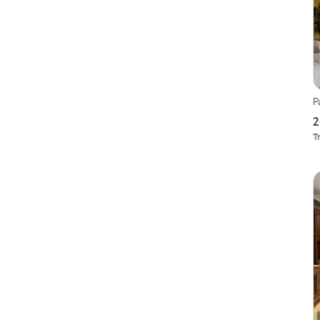
P
2
T