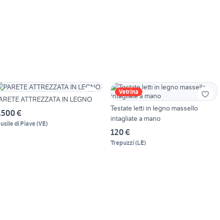
Vetrina
ARETE ATTREZZATA IN LEGNO
Testate letti in legno massello
.500 €
intagliate a mano
usile di Piave
(
VE
)
120 €
Trepuzzi
(
LE
)