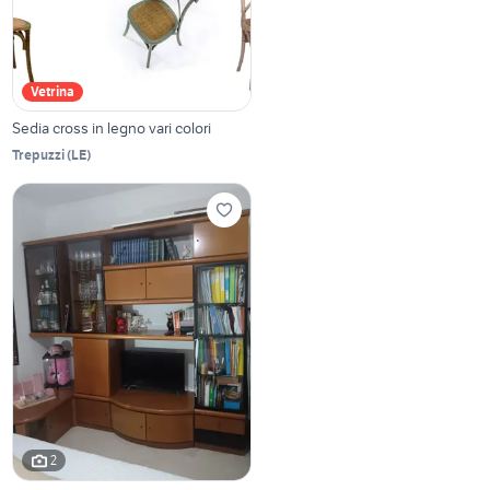
Vetrina
Sedia cross in legno vari colori
Trepuzzi
(
LE
)
2