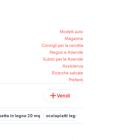
Modelli auto
Magazine
Consigli per la vendita
Negozi e Aziende
Subito per le Aziende
Assistenza
Ricerche salvate
Preferiti
Vendi
setta in legno 20 mq
scolapiatti legno
combinata per legno usat