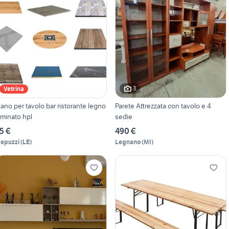
3
Vetrina
iano per tavolo bar ristorante legno
Parete Attrezzata con tavolo e 4
aminato hpl
sedie
5 €
490 €
repuzzi
(
LE
)
Legnano
(
MI
)