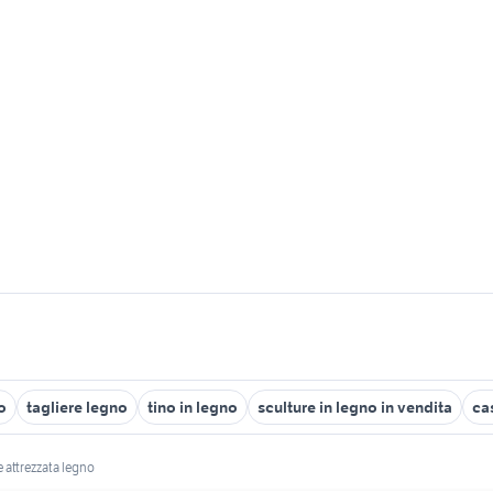
o
tagliere legno
tino in legno
sculture in legno in vendita
ca
e attrezzata legno