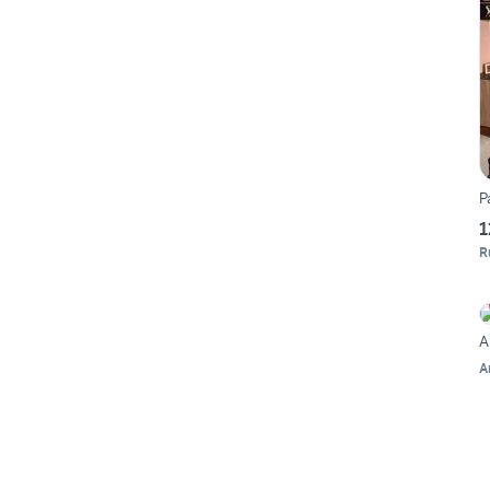
P
1
R
A
A