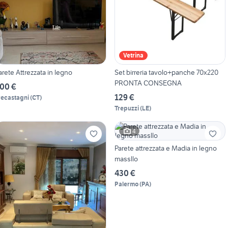
Vetrina
arete Attrezzata in legno
Set birreria tavolo+panche 70x220
PRONTA CONSEGNA
00 €
129 €
recastagni
(
CT
)
Trepuzzi
(
LE
)
4
Parete attrezzata e Madia in legno
massllo
430 €
Palermo
(
PA
)