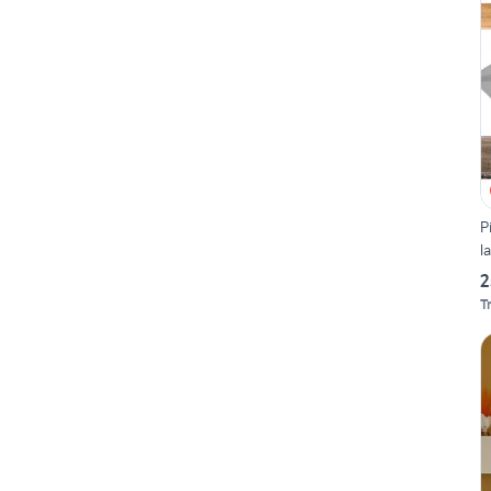
P
l
2
T