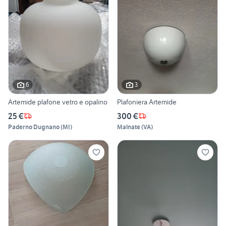
6
3
Artemide plafone vetro e opalino
Plafoniera Artemide
25 €
300 €
Paderno Dugnano
(
MI
)
Malnate
(
VA
)