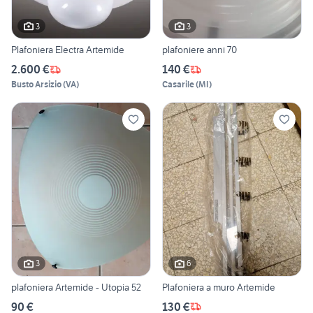
3
3
Plafoniera Electra Artemide
plafoniere anni 70
2.600 €
140 €
Busto Arsizio
(
VA
)
Casarile
(
MI
)
3
6
plafoniera Artemide - Utopia 52
Plafoniera a muro Artemide
90 €
130 €