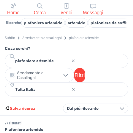
Home
Cerca
Vendi
Messaggi
plafoniera artemide
artemide
plafoniere da soffitto
Ricerche
Subito
Arredamento e casalinghi
plafoniere artemide
Cosa cerchi?
Arredamento e
Filtri
Casalinghi
Salva ricerca
Dal più rilevante
77 risultati
Plafoniere artemide