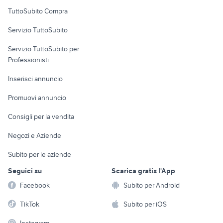
Uffici e Locali
TuttoSubito Compra
commerciali
Servizio TuttoSubito
elettronica
per la casa e la
sports e hobby
Servizio TuttoSubito per
persona
Informatica
Animali
Professionisti
Arredamento e
Console e
Accessori per
Casalinghi
Inserisci annuncio
Videogiochi
animali
Elettrodomestici
Promuovi annuncio
Audio/Video
Musica e Film
Giardino e Fai da te
Consigli per la vendita
Fotografia
Libri e Riviste
Abbigliamento e
Negozi e Aziende
Telefonia
Strumenti Musicali
Accessori
Subito per le aziende
Sports
Tutto per i bambini
Seguici su
Scarica gratis l'App
Biciclette
Facebook
Subito per Android
Collezionismo
TikTok
Subito per iOS
Instagram