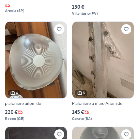
150 €
Arcola
(
SP
)
Villanterio
(
PV
)
4
6
plafoniere artemide
Plafoniere a muro Artemide
220 €
145 €
Recco
(
GE
)
Corato
(
BA
)