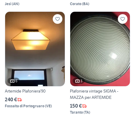
Jesi
(
AN
)
Corato
(
BA
)
6
3
Artemide Plafoniera’90
Plafoniera vintage SIGMA -
MAZZA per ARTEMIDE
240 €
150 €
Fossalta di Portogruaro
(
VE
)
Taranto
(
TA
)