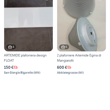
4
6
ARTEMIDE plafoniera design
2 plafoniere Artemide Egina di
FLOAT
Mangiarotti
150 €
600 €
San Giorgio Bigarello
(
MN
)
Abbiategrasso
(
MI
)