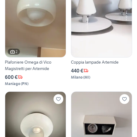
2
Plafoniere Omega di Vico
Coppia lampade Artemide
Magistretti per Artemide
440 €
600 €
Milano
(
MI
)
Maniago
(
PN
)