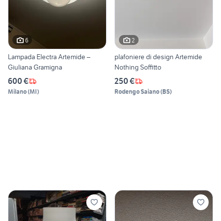
6
2
Lampada Electra Artemide –
plafoniere di design Artemide
Giuliana Gramigna
Nothing Soffitto
600 €
250 €
Milano
(
MI
)
Rodengo Saiano
(
BS
)