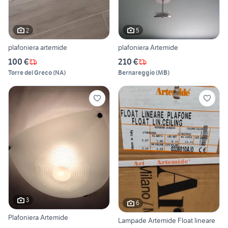
2
5
plafoniera artemide
plafoniera Artemide
100 €
210 €
Torre del Greco
(
NA
)
Bernareggio
(
MB
)
3
6
Plafoniera Artemide
Lampade Artemide Float lineare