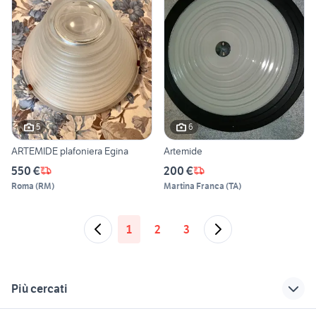
5
6
ARTEMIDE plafoniera Egina
Artemide
550 €
200 €
Roma
(
RM
)
Martina Franca
(
TA
)
1
2
3
Più cercati