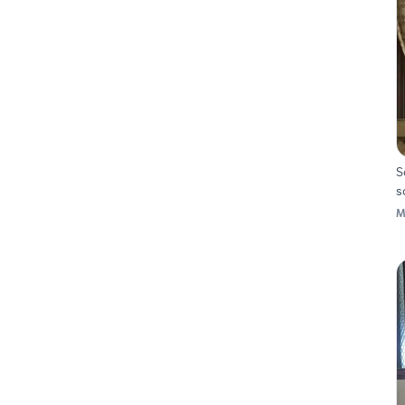
S
s
M