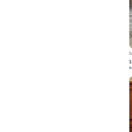
S
1
R