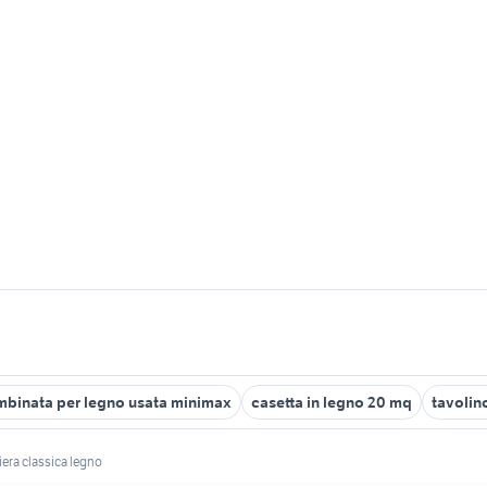
binata per legno usata minimax
casetta in legno 20 mq
tavolin
iera classica legno