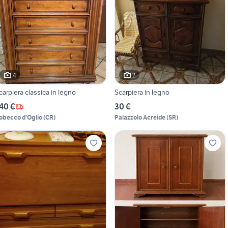
4
2
carpiera classica in legno
Scarpiera in legno
40 €
30 €
obecco d'Oglio
(
CR
)
Palazzolo Acreide
(
SR
)