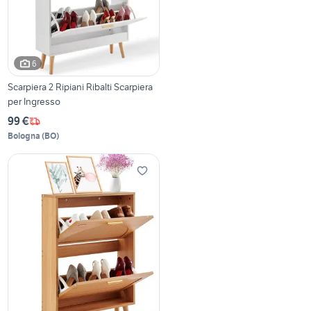
6
Scarpiera 2 Ripiani Ribalti Scarpiera
per Ingresso
99 €
Bologna
(
BO
)