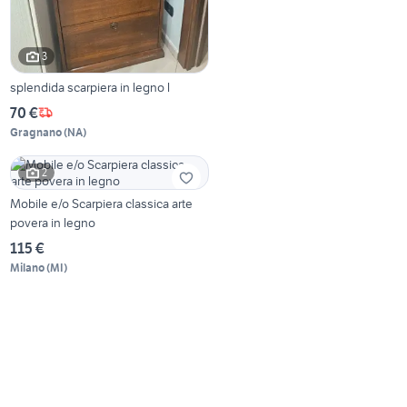
3
splendida scarpiera in legno l
70 €
Gragnano
(
NA
)
2
Mobile e/o Scarpiera classica arte
povera in legno
115 €
Milano
(
MI
)