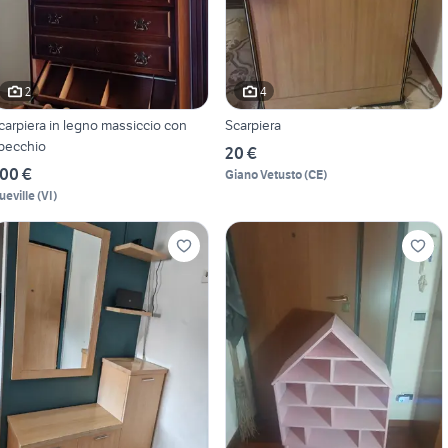
2
4
carpiera in legno massiccio con
Scarpiera
pecchio
20 €
00 €
Giano Vetusto
(
CE
)
ueville
(
VI
)