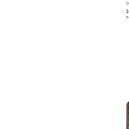
S
1
P