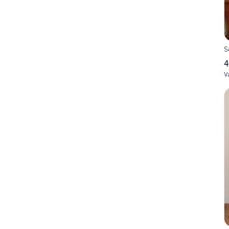
S
4
V