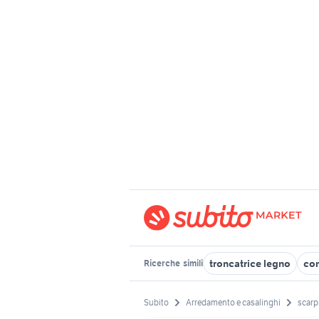
troncatrice legno
com
Ricerche
simili
Subito
Arredamento e casalinghi
scarp