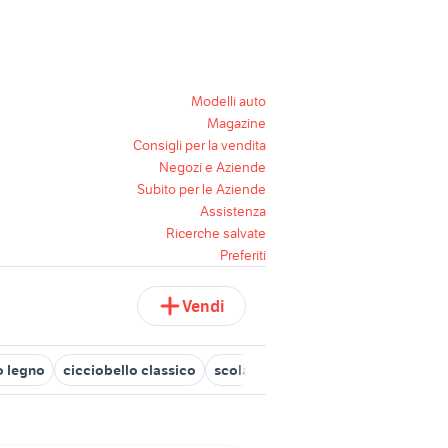
Modelli auto
Magazine
Consigli per la vendita
Negozi e Aziende
Subito per le Aziende
Assistenza
Ricerche salvate
Preferiti
Vendi
o legno
cicciobello classico
scolapiatti legno
sega circolare 