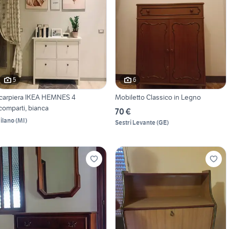
5
6
carpiera IKEA HEMNES 4
Mobiletto Classico in Legno
comparti, bianca
70 €
ilano
(
MI
)
Sestri Levante
(
GE
)