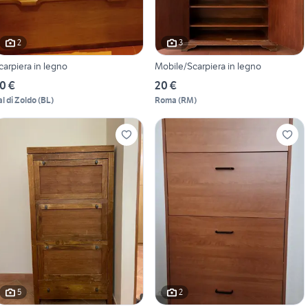
2
3
carpiera in legno
Mobile/Scarpiera in legno
0 €
20 €
al di Zoldo
(
BL
)
Roma
(
RM
)
5
2