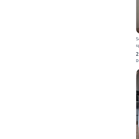
S
s
2
D