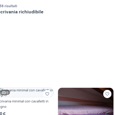
58 risultati
crivania richiudibile
5
crivania minimal con cavalletti in
egno
0 €