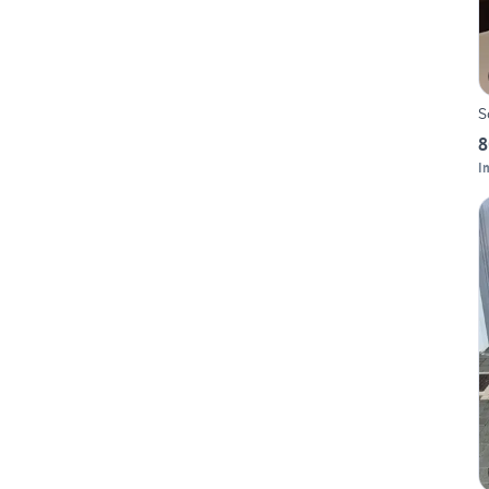
S
8
I