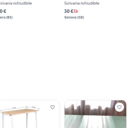
crivania richiudibile
Scrivania richiudibile
0 €
30 €
lero
(
BS
)
Genova
(
GE
)