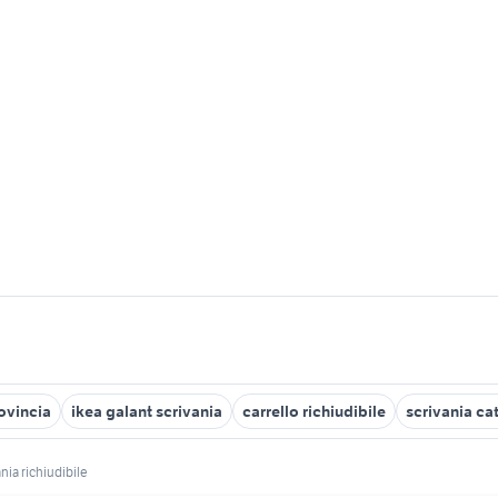
rovincia
ikea galant scrivania
carrello richiudibile
scrivania ca
nia richiudibile