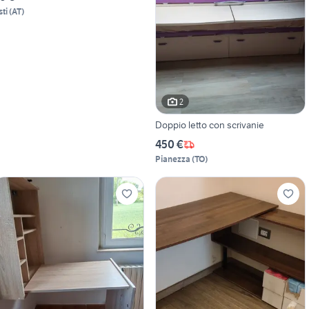
sti
(
AT
)
2
Doppio letto con scrivanie
450 €
Pianezza
(
TO
)