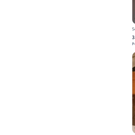
S
3
P