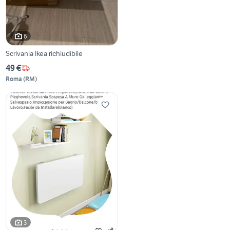
6
Scrivania Ikea richiudibile
49 €
Roma
(
RM
)
3