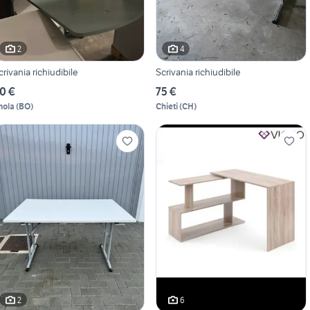
2
4
crivania richiudibile
Scrivania richiudibile
0 €
75 €
mola
(
BO
)
Chieti
(
CH
)
2
6