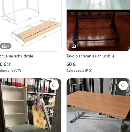
4
2
crivania richiudibile
Tavolo scrivania richiudibile
0 €
60 €
alentano
(
VT
)
Correzzola
(
PD
)