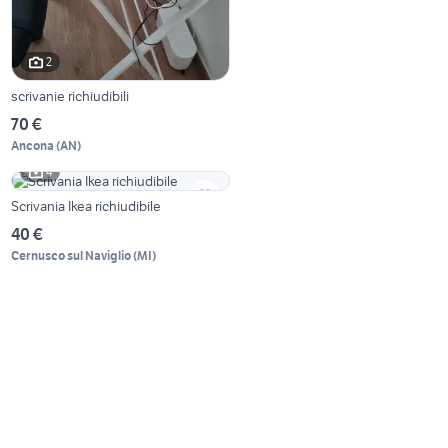
2
scrivanie richiudibili
70 €
Ancona
(
AN
)
4
Scrivania Ikea richiudibile
40 €
Cernusco sul Naviglio
(
MI
)