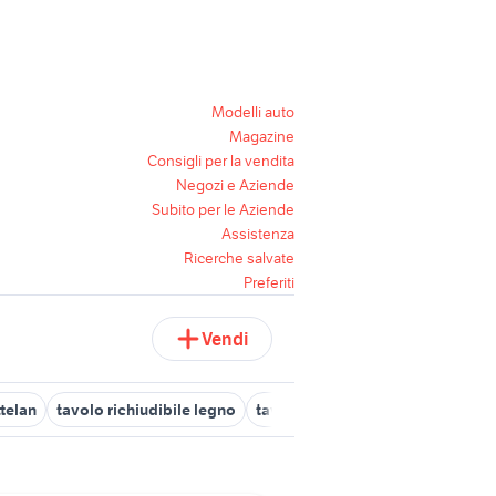
Modelli auto
Magazine
Consigli per la vendita
Negozi e Aziende
Subito per le Aziende
Assistenza
Ricerche salvate
Preferiti
Vendi
ttelan
tavolo richiudibile legno
tavolo panca richiudibile
tapp