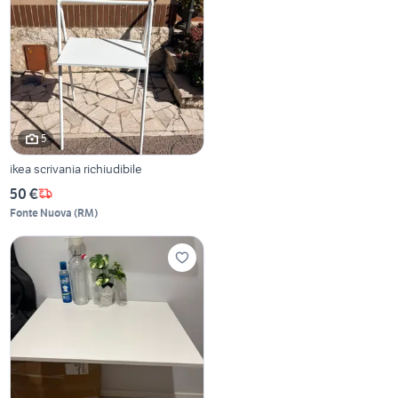
5
ikea scrivania richiudibile
50 €
Fonte Nuova
(
RM
)