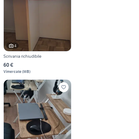
4
Scrivania richiudibile
60 €
Vimercate
(
MB
)