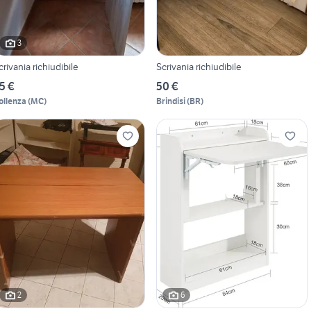
3
crivania richiudibile
Scrivania richiudibile
5 €
50 €
ollenza
(
MC
)
Brindisi
(
BR
)
2
6