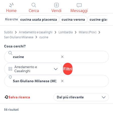
Home
Cerca
Vendi
Messaggi
cucina usata piacenza
cucina verona
cucine giarre
Ricerche
Subito
Arredamento e casalinghi
Lombardia
Milano (Prov)
San Giuliano Milanese
cucine
Cosa cerchi?
Arredamento e
Filtri
Casalinghi
Salva ricerca
Dal più rilevante
56 risultati