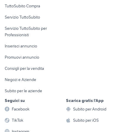
Uffici e Locali
TuttoSubito Compra
commerciali
Servizio TuttoSubito
elettronica
per la casa e la
sports e hobby
Servizio TuttoSubito per
persona
Informatica
Animali
Professionisti
Arredamento e
Console e
Accessori per
Casalinghi
Inserisci annuncio
Videogiochi
animali
Elettrodomestici
Promuovi annuncio
Audio/Video
Musica e Film
Giardino e Fai da te
Consigli per la vendita
Fotografia
Libri e Riviste
Abbigliamento e
Negozi e Aziende
Telefonia
Strumenti Musicali
Accessori
Subito per le aziende
Sports
Tutto per i bambini
Seguici su
Scarica gratis l'App
Biciclette
Facebook
Subito per Android
Collezionismo
TikTok
Subito per iOS
Instagram