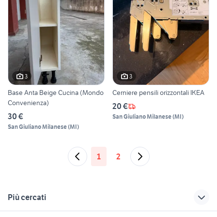
3
3
Base Anta Beige Cucina (Mondo
Cerniere pensili orizzontali IKEA
Convenienza)
20 €
30 €
San Giuliano Milanese
(
MI
)
San Giuliano Milanese
(
MI
)
1
2
Più cercati