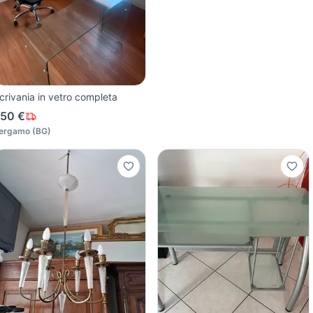
crivania in vetro completa
50 €
ergamo
(
BG
)