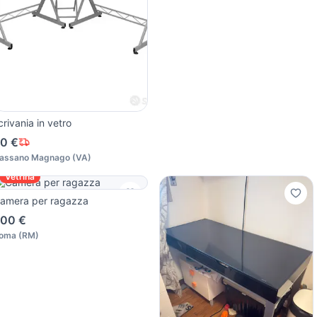
crivania in vetro
0 €
assano Magnago
(
VA
)
Vetrina
amera per ragazza
00 €
oma
(
RM
)