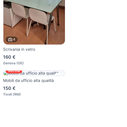
4
Scrivania in vetro
160 €
Genova
(
GE
)
Vetrina
Mobili da ufficio alta qualità
150 €
Tivoli
(
RM
)