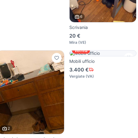
6
Scrivania
20 €
Mira
(
VE
)
Vetrina
Mobili ufficio
3.400 €
Vergiate
(
VA
)
2