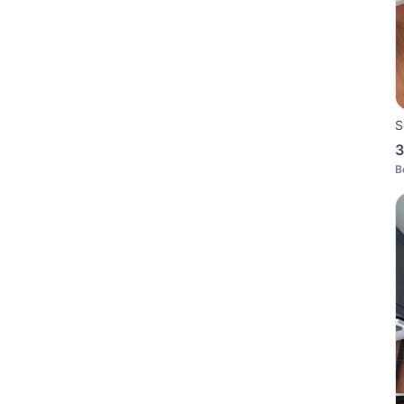
S
3
B