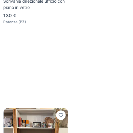
Scrivania direzionale ufficio con
piano in vetro
130 €
Potenza
(
PZ
)