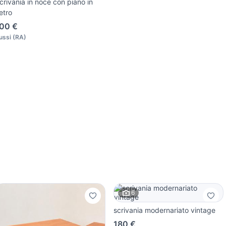
crivania in noce con piano in
etro
00 €
ussi
(
RA
)
6
scrivania modernariato vintage
180 €