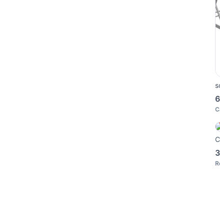
s
6
C
C
3
R