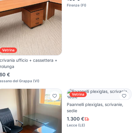
Firenze
(
FI
)
Vetrina
crivania ufficio + cassettera +
rolunga
60 €
assano del Grappa
(
VI
)
Vetrina
Paannelli plexiglas, scrivanie,
sedie
1.300 €
Lecce
(
LE
)