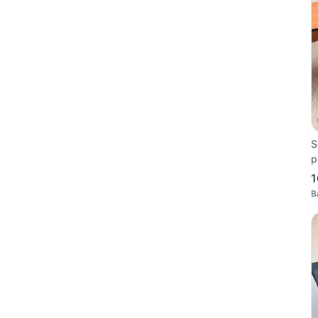
S
p
1
B