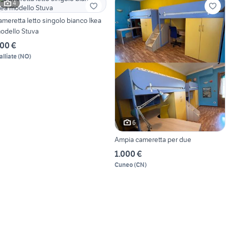
4
ameretta letto singolo bianco Ikea
odello Stuva
00 €
alliate
(
NO
)
6
Ampia cameretta per due
1.000 €
Cuneo
(
CN
)