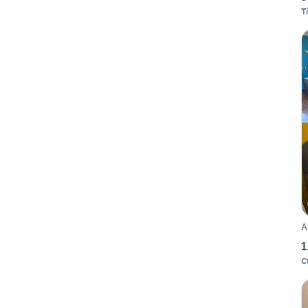
T
A
1
C