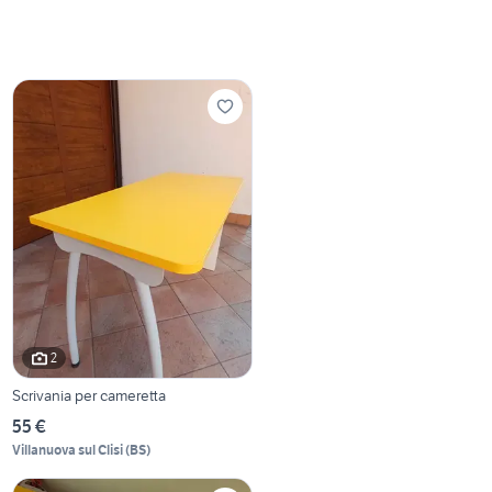
2
Scrivania per cameretta
55 €
Villanuova sul Clisi
(
BS
)