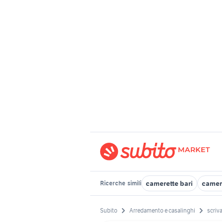
camerette bari
camer
Ricerche
simili
Subito
Arredamento e casalinghi
scriv