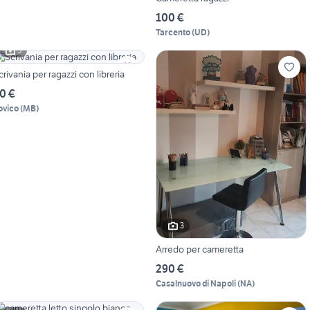
100 €
Tarcento
(
UD
)
5
crivania per ragazzi con libreria
0 €
ovico
(
MB
)
3
Arredo per cameretta
290 €
Casalnuovo di Napoli
(
NA
)