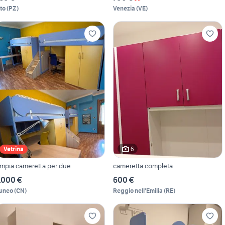
ito
(
PZ
)
Venezia
(
VE
)
6
Vetrina
mpia cameretta per due
cameretta completa
.000 €
600 €
uneo
(
CN
)
Reggio nell'Emilia
(
RE
)