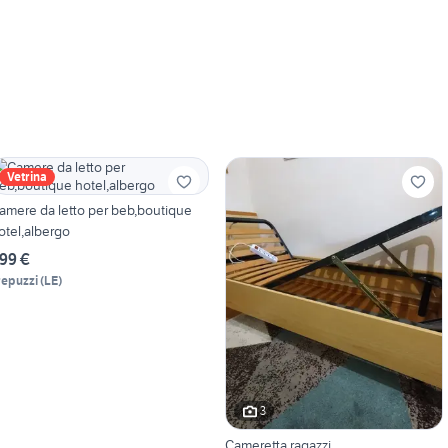
Vetrina
amere da letto per beb,boutique
otel,albergo
99 €
repuzzi
(
LE
)
3
Cameretta ragazzi