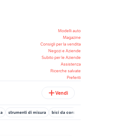
Modelli auto
Magazine
Consigli per la vendita
Negozi e Aziende
Subito per le Aziende
Assistenza
Ricerche salvate
Preferiti
Vendi
ia
strumenti di misura
bici da corsa bambino misura 24
camere