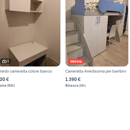
6
Vetrina
rredo cameretta colore bianco
Cameretta Arredissima per bambini
00 €
1.390 €
oma
(
RM
)
Binasco
(
MI
)