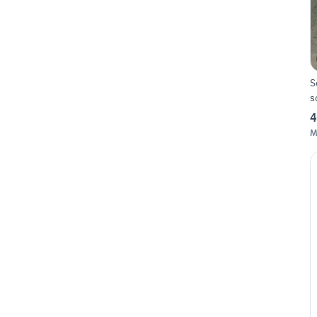
S
s
4
M