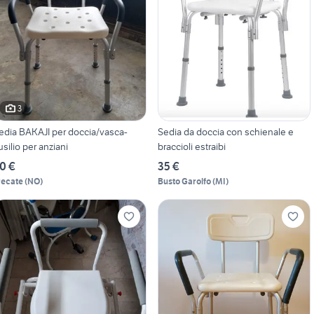
3
edia BAKAJI per doccia/vasca-
Sedia da doccia con schienale e
usilio per anziani
braccioli estraibi
0 €
35 €
recate
(
NO
)
Busto Garolfo
(
MI
)