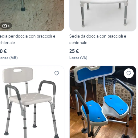
3
edia per doccia con braccioli e
Sedia da doccia con braccioli e
chienale
schienale
0 €
25 €
onza
(
MB
)
Lozza
(
VA
)