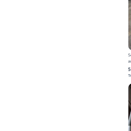
S
a
5
T