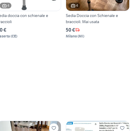
4
4
edia doccia con schienale e
Sedia Doccia con Schienale e
raccioli
braccioli. Mai usata
0 €
50 €
aserta
(
CE
)
Milano
(
MI
)