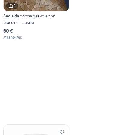
2
Sedia da doccia girevole con
braccioli – ausilio
60 €
Milano
(
MI
)