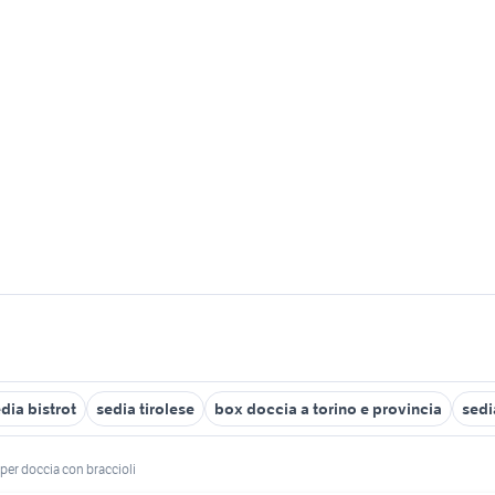
dia bistrot
sedia tirolese
box doccia a torino e provincia
sedi
 per doccia con braccioli