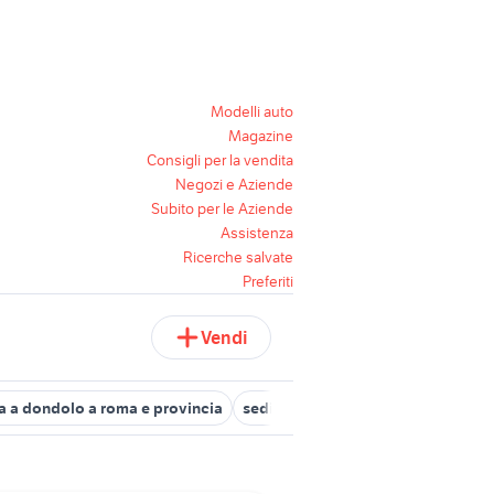
Modelli auto
Magazine
Consigli per la vendita
Negozi e Aziende
Subito per le Aziende
Assistenza
Ricerche salvate
Preferiti
Vendi
a a dondolo a roma e provincia
sedia a rotelle elettrica usata
sed