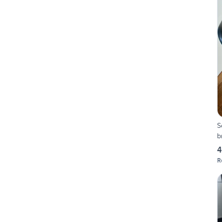
S
b
4
R