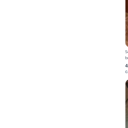
S
b
4
C