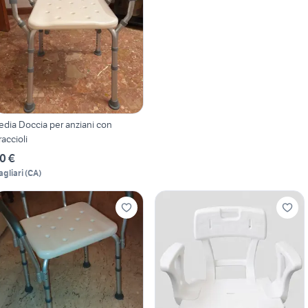
edia Doccia per anziani con
raccioli
0 €
agliari
(
CA
)