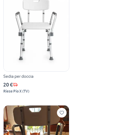
Sedia per doccia
20 €
Riese Pio X
(
TV
)