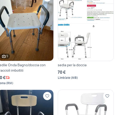
5
edile Onda Bagno/doccia con
sedia per la doccia
raccioli imbottiti
70 €
0 €
Limbiate
(
MB
)
oma
(
RM
)