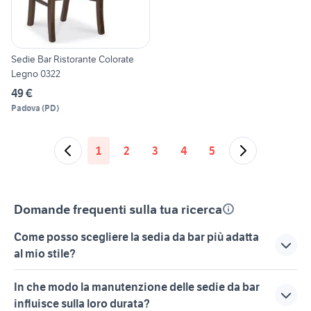
Sedie Bar Ristorante Colorate
Legno 0322
49 €
Padova
(
PD
)
1
2
3
4
5
Domande frequenti sulla tua ricerca
Come posso scegliere la sedia da bar più adatta
al mio stile?
Quando scegli una sedia da bar, considera il tuo stile
In che modo la manutenzione delle sedie da bar
personale e l'arredamento del luogo. Se hai un look più
influisce sulla loro durata?