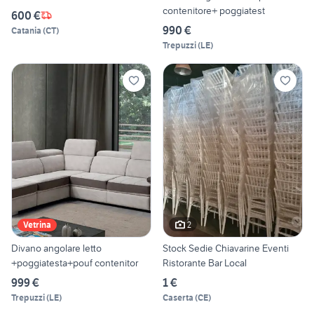
contenitore+ poggiatest
600 €
990 €
Catania
(
CT
)
Trepuzzi
(
LE
)
2
Vetrina
Divano angolare letto
Stock Sedie Chiavarine Eventi
+poggiatesta+pouf contenitor
Ristorante Bar Local
999 €
1 €
Trepuzzi
(
LE
)
Caserta
(
CE
)