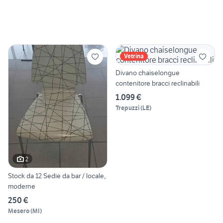
Vetrina
Divano chaiselongue
contenitore bracci reclinabili
1.099 €
Trepuzzi
(
LE
)
2
Stock da 12 Sedie da bar / locale,
moderne
250 €
Mesero
(
MI
)