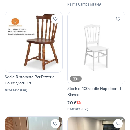
Palma Campania
(
NA
)
Sedie Ristorante Bar Pizzeria
5
Country cd0236
Stock di 100 sedie Napoleon III -
Grosseto
(
GR
)
Bianco
20 €
Potenza
(
PZ
)