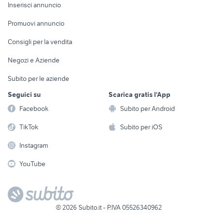
Console e
Accessori per
Casalinghi
Inserisci annuncio
Videogiochi
animali
Elettrodomestici
Promuovi annuncio
Audio/Video
Musica e Film
Giardino e Fai da te
Consigli per la vendita
Fotografia
Libri e Riviste
Abbigliamento e
Negozi e Aziende
Telefonia
Strumenti Musicali
Accessori
Subito per le aziende
Sports
Tutto per i bambini
Seguici su
Scarica gratis l'App
Biciclette
Facebook
Subito per Android
Collezionismo
TikTok
Subito per iOS
Instagram
YouTube
©
2026
Subito.it - P.IVA 05526340962