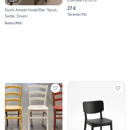
4
27 €
Stock Arredo Hotel/Bar: Tavoli,
Taranto
(
TA
)
Sedie, Divani
Roma
(
RM
)