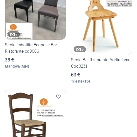
2
Sedie Imbottite Ecopelle Bar
9
Ristorante cd0066
39 €
Sedie Bar Ristorante Agriturismo
Cod0231
Mantova
(
MN
)
63 €
Trieste
(
TS
)