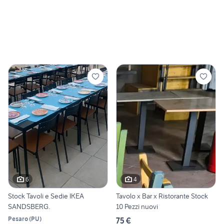
6
4
Stock Tavoli e Sedie IKEA
Tavolo x Bar x Ristorante Stock
SANDSBERG.
10 Pezzi nuovi
Pesaro
(
PU
)
75 €