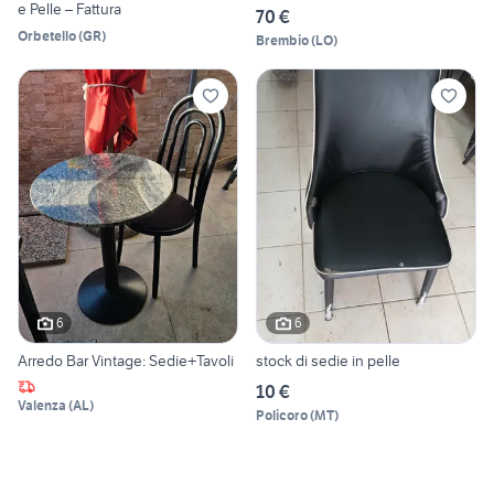
e Pelle – Fattura
70 €
Orbetello
(
GR
)
Brembio
(
LO
)
6
6
Arredo Bar Vintage: Sedie+Tavoli
stock di sedie in pelle
10 €
Valenza
(
AL
)
Policoro
(
MT
)