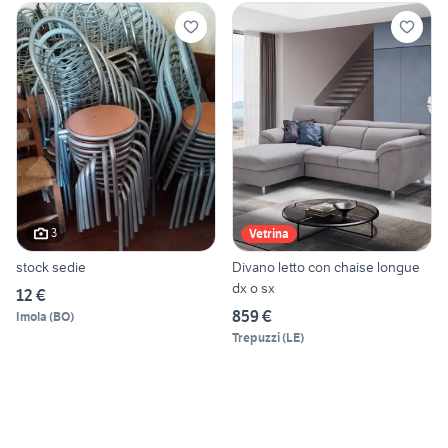
3
Vetrina
stock sedie
Divano letto con chaise longue
dx o sx
12 €
859 €
Imola
(
BO
)
Trepuzzi
(
LE
)