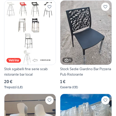
6
Vetrina
Stok sgabelli fine serie scab
Stock Sedie Giardino Bar Pizzeria
ristorante bar local
Pub Ristorante
20 €
1 €
Trepuzzi
(
LE
)
Caserta
(
CE
)