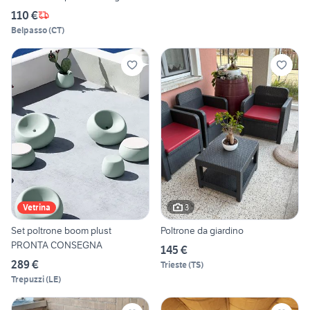
110 €
Belpasso
(
CT
)
3
Vetrina
Set poltrone boom plust
Poltrone da giardino
PRONTA CONSEGNA
145 €
289 €
Trieste
(
TS
)
Trepuzzi
(
LE
)