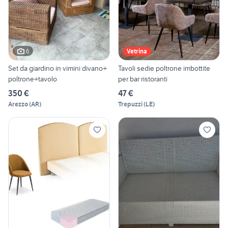
6
Vetrina
Set da giardino in vimini divano+
Tavoli sedie poltrone imbottite
poltrone+tavolo
per bar ristoranti
350 €
47 €
Arezzo
(
AR
)
Trepuzzi
(
LE
)