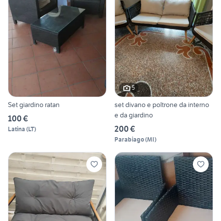
5
Set giardino ratan
set divano e poltrone da interno
e da giardino
100 €
200 €
Latina
(
LT
)
Parabiago
(
MI
)