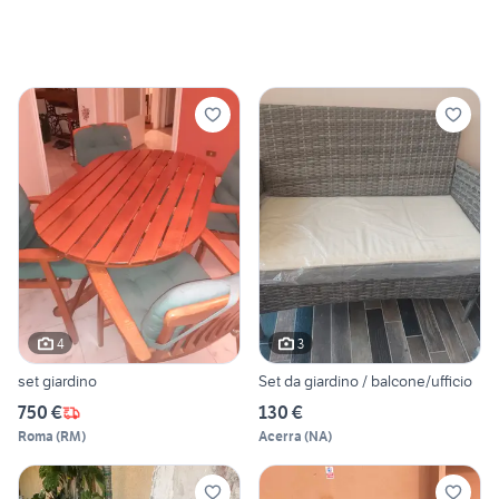
4
3
set giardino
Set da giardino / balcone/ufficio
750 €
130 €
Roma
(
RM
)
Acerra
(
NA
)