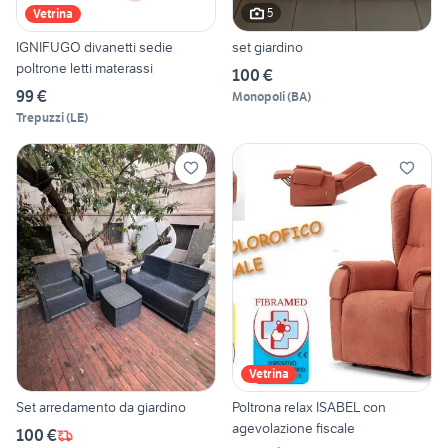
5
Vetrina
IGNIFUGO divanetti sedie
set giardino
poltrone letti materassi
100 €
99 €
Monopoli
(
BA
)
Trepuzzi
(
LE
)
Vetrina
Set arredamento da giardino
Poltrona relax ISABEL con
agevolazione fiscale
100 €