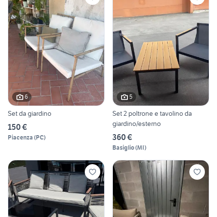
6
5
Set da giardino
Set 2 poltrone e tavolino da
giardino/esterno
150 €
360 €
Piacenza
(
PC
)
Basiglio
(
MI
)