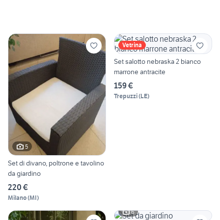
Vetrina
Set salotto nebraska 2 bianco
marrone antracite
159 €
Trepuzzi
(
LE
)
5
Set di divano, poltrone e tavolino
da giardino
220 €
Milano
(
MI
)
6