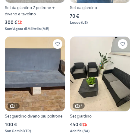
Set da giardino 2 poltrone +
Set da giardino
divano e tavolino.
70 €
300 €
Lecce
(
LE
)
Sant'Agata di Militello
(
ME
)
2
5
Set giardino divano piu poltrone
Set giardino
100 €
450 €
San Gemini
(
TR
)
Adelfia
(
BA
)