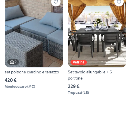
2
Vetrina
set poltrone giardino e terrazzo
Set tavolo allungabile + 6
poltrone
420 €
229 €
Montecosaro
(
MC
)
Trepuzzi
(
LE
)