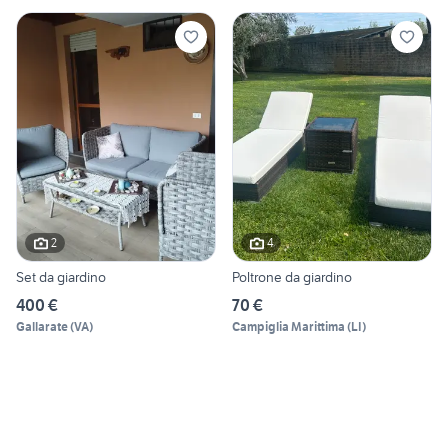
2
4
Set da giardino
Poltrone da giardino
400 €
70 €
Gallarate
(
VA
)
Campiglia Marittima
(
LI
)