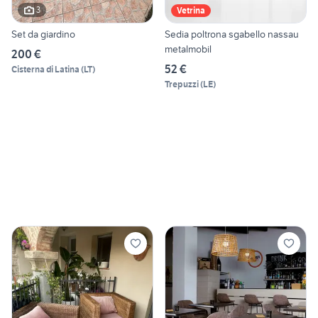
3
Vetrina
Set da giardino
Sedia poltrona sgabello nassau
metalmobil
200 €
52 €
Cisterna di Latina
(
LT
)
Trepuzzi
(
LE
)