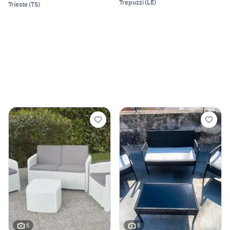
Trepuzzi
(
LE
)
Trieste
(
TS
)
6
6