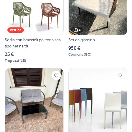
4
Vetrina
Sedia con braccioli poltrona aria
Set da giardino
tipo net nardi
950 €
25 €
Cormons
(
GO
)
Trepuzzi
(
LE
)