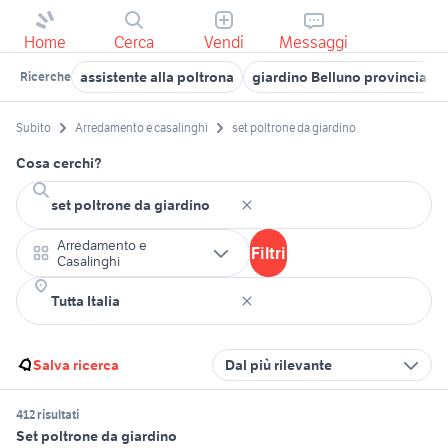
Home
Cerca
Vendi
Messaggi
assistente alla poltrona
giardino Belluno provincia
Ricerche
Subito
Arredamento e casalinghi
set poltrone da giardino
Cosa cerchi?
Arredamento e
Filtri
Casalinghi
Salva ricerca
Dal più rilevante
412 risultati
Set poltrone da giardino