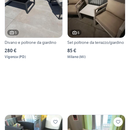
5
6
Divano e poltrone da giardino
Set poltrone da terrazzo/giardino
280 €
85 €
Vigonza
(
PD
)
Milano
(
MI
)