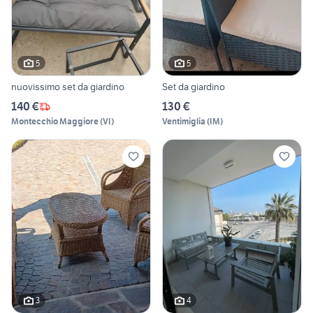
5
5
nuovissimo set da giardino
Set da giardino
140 €
130 €
Montecchio Maggiore
(
VI
)
Ventimiglia
(
IM
)
3
4