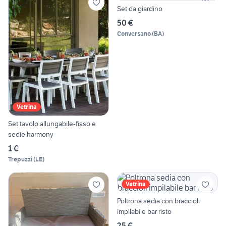
Set da giardino
50 €
Conversano
(
BA
)
Vetrina
Set tavolo allungabile-fisso e
sedie harmony
1 €
Trepuzzi
(
LE
)
Vetrina
Poltrona sedia con braccioli
impilabile bar risto
25 €