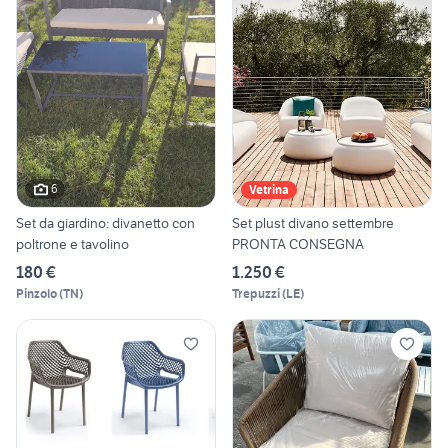
6
Vetrina
Set da giardino: divanetto con
Set plust divano settembre
poltrone e tavolino
PRONTA CONSEGNA
180 €
1.250 €
Pinzolo
(
TN
)
Trepuzzi
(
LE
)