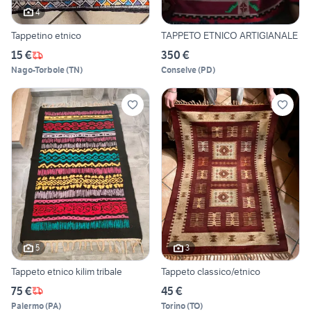
4
Tappetino etnico
TAPPETO ETNICO ARTIGIANALE
15 €
350 €
Nago-Torbole
(
TN
)
Conselve
(
PD
)
5
3
Tappeto etnico kilim tribale
Tappeto classico/etnico
75 €
45 €
Palermo
(
PA
)
Torino
(
TO
)