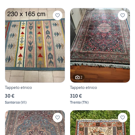
2
Tappeto etnico
Tappeto etnico
30 €
310 €
Santorso
(
VI
)
Trento
(
TN
)