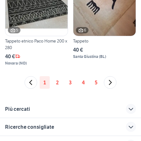
5
6
Tappeto etnico Paco Home 200 x
Tappeto
280
40 €
40 €
Santa Giustina
(
BL
)
Novara
(
NO
)
1
2
3
4
5
Più cercati
Correlati
Richerche simili
Suggerimenti
Ricerche consigliate
copriletto etnico
poltrona benedetta
cappa cucina rame
zucchetti
sgabello stokke
camere da letto ghedi
mobile etnico
tavolo a ribalta