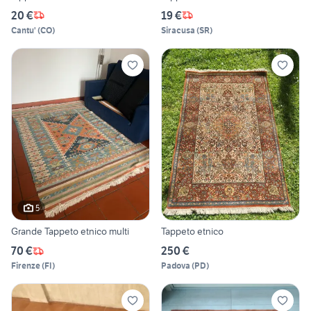
20 €
19 €
Cantu'
(
CO
)
Siracusa
(
SR
)
5
Grande Tappeto etnico multi
Tappeto etnico
70 €
250 €
Firenze
(
FI
)
Padova
(
PD
)