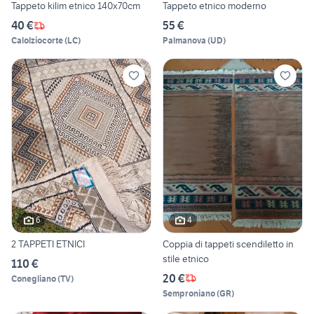
Tappeto kilim etnico 140x70cm
Tappeto etnico moderno
40 €
55 €
Calolziocorte
(
LC
)
Palmanova
(
UD
)
6
4
2 TAPPETI ETNICI
Coppia di tappeti scendiletto in
stile etnico
110 €
20 €
Conegliano
(
TV
)
Semproniano
(
GR
)