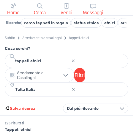
Home
Cerca
Vendi
Messaggi
cerco tappeti in regalo
statua etnica
etnici
armadi
Ricerche
Subito
Arredamento e casalinghi
tappeti etnici
Cosa cerchi?
Arredamento e
Filtri
Casalinghi
Salva ricerca
Dal più rilevante
195 risultati
Tappeti etnici