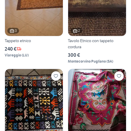
3
2
Tappeto etnico
Tavolo Etnico con tappeto
cordura
240 €
300 €
Viareggio
(
LU
)
Montecorvino Pugliano
(
SA
)