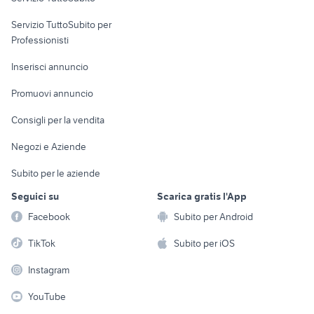
elettronica
per la casa e la
sports e hobby
Servizio TuttoSubito per
persona
Informatica
Animali
Professionisti
Arredamento e
Console e
Accessori per
Casalinghi
Inserisci annuncio
Videogiochi
animali
Elettrodomestici
Promuovi annuncio
Audio/Video
Musica e Film
Giardino e Fai da te
Consigli per la vendita
Fotografia
Libri e Riviste
Abbigliamento e
Negozi e Aziende
Telefonia
Strumenti Musicali
Accessori
Subito per le aziende
Sports
Tutto per i bambini
Seguici su
Scarica gratis l'App
Biciclette
Facebook
Subito per Android
Collezionismo
TikTok
Subito per iOS
Instagram
YouTube