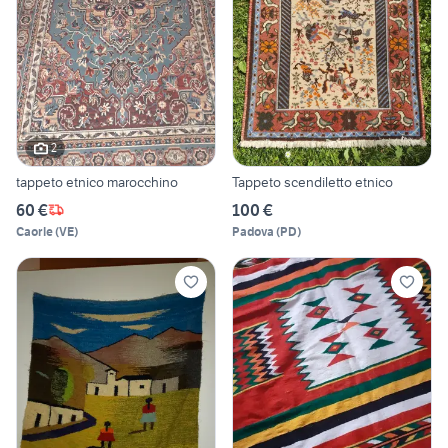
2
tappeto etnico marocchino
Tappeto scendiletto etnico
60 €
100 €
Caorle
(
VE
)
Padova
(
PD
)