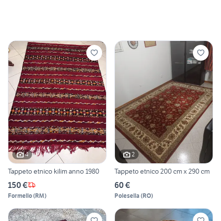
4
2
Tappeto etnico kilim anno 1980
Tappeto etnico 200 cm x 290 cm
150 €
60 €
Formello
(
RM
)
Polesella
(
RO
)