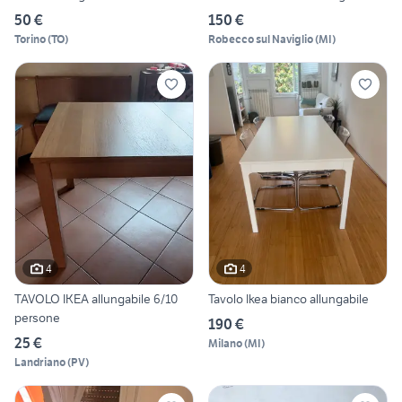
50 €
150 €
Torino
(
TO
)
Robecco sul Naviglio
(
MI
)
4
4
TAVOLO IKEA allungabile 6/10
Tavolo Ikea bianco allungabile
persone
190 €
25 €
Milano
(
MI
)
Landriano
(
PV
)