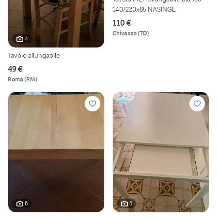
140/220x85 NASINGE
110 €
Chivasso
(
TO
)
4
Tavolo allungabile
49 €
Roma
(
RM
)
6
5