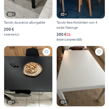
6
4
Tavolo da pranzo allungabile
Tavolo Ikea Nordviken con 4
sedie Nasinge
200 €
300 €
Livorno
(
LI
)
Sestri Levante
(
GE
)
6
5