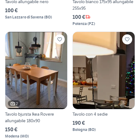
Tavolo allungabile nero
Tavolo bianco 175x95 allungabile
255x95
100 €
100 €
San Lazzaro di Savena
(
BO
)
Potenza
(
PZ
)
2
Tavolo bjursta Ikea Rovere
Tavolo con 4 sedie
allungabile 180x90
190 €
150 €
Bologna
(
BO
)
Modena
(
MO
)