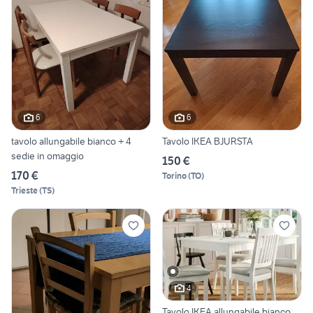
6
6
tavolo allungabile bianco + 4
Tavolo IKEA BJURSTA
sedie in omaggio
150 €
170 €
Torino
(
TO
)
Trieste
(
TS
)
4
Tavolo IKEA allungabile bianco