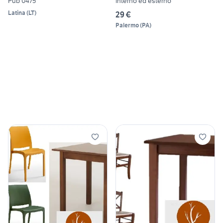
Pub 0475
interno ed esterno
Latina
(
LT
)
29 €
Palermo
(
PA
)