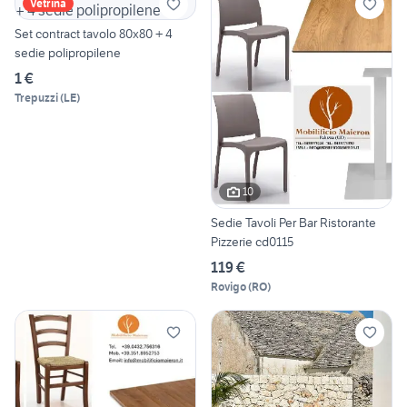
Vetrina
Set contract tavolo 80x80 + 4
sedie polipropilene
1 €
Trepuzzi
(
LE
)
10
Sedie Tavoli Per Bar Ristorante
Pizzerie cd0115
119 €
Rovigo
(
RO
)