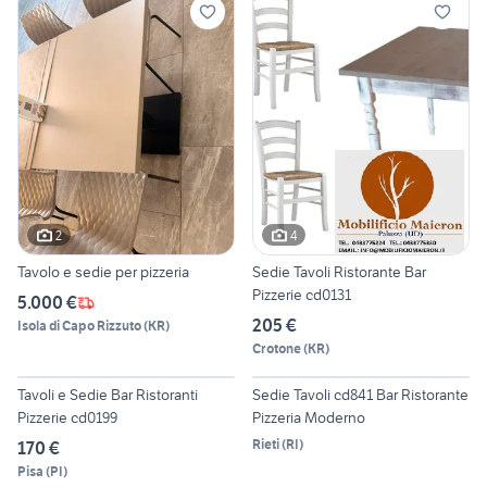
2
4
Tavolo e sedie per pizzeria
Sedie Tavoli Ristorante Bar
Pizzerie cd0131
5.000 €
205 €
Isola di Capo Rizzuto
(
KR
)
Crotone
(
KR
)
8
2
Tavoli e Sedie Bar Ristoranti
Sedie Tavoli cd841 Bar Ristorante
Pizzerie cd0199
Pizzeria Moderno
Rieti
(
RI
)
170 €
Pisa
(
PI
)