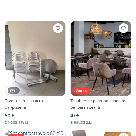
4
Vetrina
Tavoli e sedie in acciaio
Tavoli sedie poltrone imbottite
bar/pizzeria
per bar ristoranti
50 €
47 €
Chioggia
(
VE
)
Trepuzzi
(
LE
)