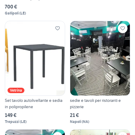
700 €
Gallipoli
(
LE
)
Vetrina
Set tavolo autolivellante e sedia
sedie e tavoli per ristoranti e
in polipropilene
pizzerie
149 €
21 €
Trepuzzi
(
LE
)
Napoli
(
NA
)