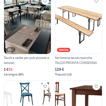
2
Vetrina
Tavoli e sedie per pub pizzerie e
Set birreria tavolo+panche
ristoran
70x220 PRONTA CONSEGNA
1 €
129 €
Carovigno
(
BR
)
Trepuzzi
(
LE
)