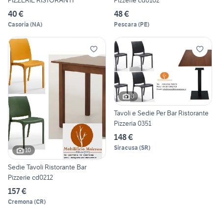
PIZZERIE RISTORANTI
Pizzerie cd0102
40 €
48 €
Casoria
(
NA
)
Pescara
(
PE
)
3
Tavoli e Sedie Per Bar Ristorante
Pizzeria 0351
148 €
Siracusa
(
SR
)
10
Sedie Tavoli Ristorante Bar
Pizzerie cd0212
157 €
Cremona
(
CR
)