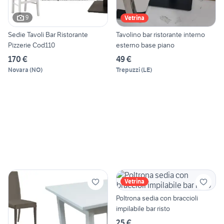
9
Vetrina
Sedie Tavoli Bar Ristorante
Tavolino bar ristorante interno
Pizzerie Cod110
esterno base piano
170 €
49 €
Novara
(
NO
)
Trepuzzi
(
LE
)
Vetrina
Poltrona sedia con braccioli
impilabile bar risto
25 €