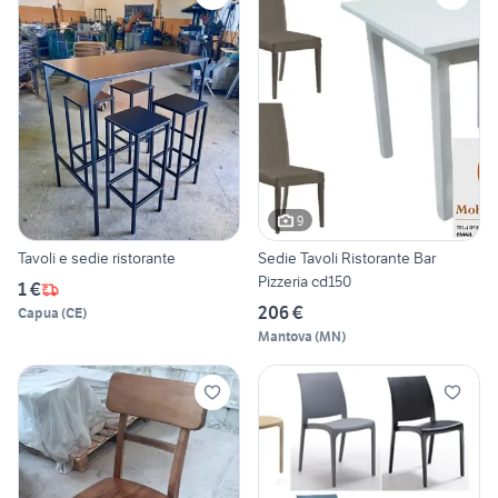
9
Tavoli e sedie ristorante
Sedie Tavoli Ristorante Bar
Pizzeria cd150
1 €
206 €
Capua
(
CE
)
Mantova
(
MN
)