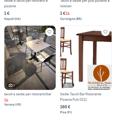
sedie e tavoli per ristoranti e
Tavoli e sedie per pub pizzerie e
pizzerie
ristoran
1 €
1 €
Napoli
(
NA
)
Carovigno
(
BR
)
3
10
tavoli e sedie per ristoranti/bar
Sedie Tavoli Bar Ristorante
Pizzeria Pub 0212
Verona
(
VR
)
160 €
Pisa
(
PI
)