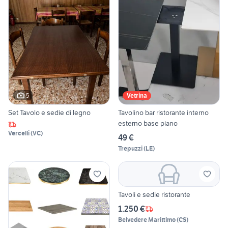
5
Vetrina
Set Tavolo e sedie di legno
Tavolino bar ristorante interno
esterno base piano
Vercelli
(
VC
)
49 €
Trepuzzi
(
LE
)
Tavoli e sedie ristorante
1.250 €
Belvedere Marittimo
(
CS
)