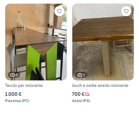
5
5
Tavolo per ristorante
tavoli e sedie arredo ristorante
1.000 €
700 €
Piacenza
(
PC
)
Assisi
(
PG
)