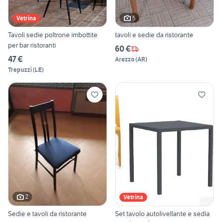
5
Vetrina
Tavoli sedie poltrone imbottite
tavoli e sedie da ristorante
per bar ristoranti
60 €
47 €
Arezzo
(
AR
)
Trepuzzi
(
LE
)
2
Vetrina
Sedie e tavoli da ristorante
Set tavolo autolivellante e sedia