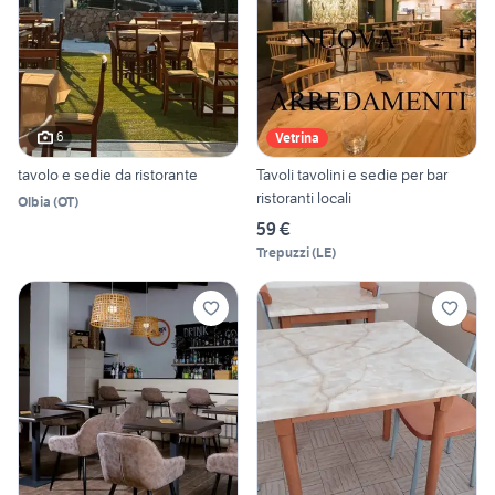
6
Vetrina
tavolo e sedie da ristorante
Tavoli tavolini e sedie per bar
ristoranti locali
Olbia
(
OT
)
59 €
Trepuzzi
(
LE
)