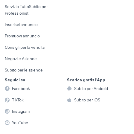
elettronica
per la casa e la
sports e hobby
Servizio TuttoSubito per
persona
Informatica
Animali
Professionisti
Arredamento e
Console e
Accessori per
Casalinghi
Inserisci annuncio
Videogiochi
animali
Elettrodomestici
Promuovi annuncio
Audio/Video
Musica e Film
Giardino e Fai da te
Consigli per la vendita
Fotografia
Libri e Riviste
Abbigliamento e
Negozi e Aziende
Telefonia
Strumenti Musicali
Accessori
Subito per le aziende
Sports
Tutto per i bambini
Seguici su
Scarica gratis l'App
Biciclette
Facebook
Subito per Android
Collezionismo
TikTok
Subito per iOS
Instagram
YouTube