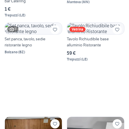
bar Catering
Mantova
(
MN
)
1 €
Trepuzzi
(
LE
)
7
Vetrina
Set panca, tavolo, sedie
Tavolo Richiudibile base
ristorante legno
alluminio Ristorante
Bolzano
(
BZ
)
59 €
Trepuzzi
(
LE
)