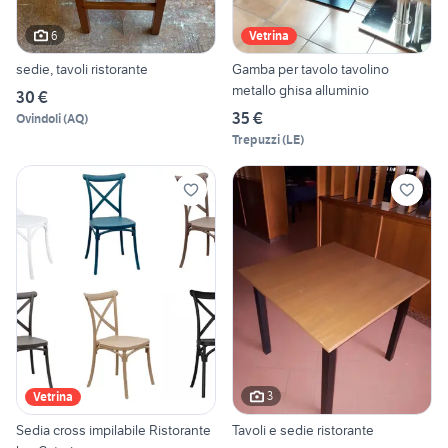
6
Vetrina
sedie, tavoli ristorante
Gamba per tavolo tavolino
metallo ghisa alluminio
30 €
35 €
Ovindoli
(
AQ
)
Trepuzzi
(
LE
)
3
Vetrina
Sedia cross impilabile Ristorante
Tavoli e sedie ristorante