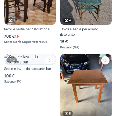
3
4
tavoli e sedie per ristorazione
Tavoli e sedie per arredo
ristorante
700 €
15 €
Santa Maria Capua Vetere
(
CE
)
Pozzuoli
(
NA
)
3
Sedie e tavoli da ristorante bar
100 €
Savona
(
SV
)
5