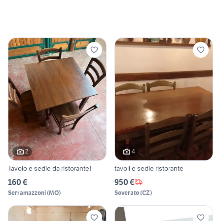
2
4
Tavolo e sedie da ristorante!
tavoli e sedie ristorante
160 €
950 €
Serramazzoni
(
MO
)
Soverato
(
CZ
)