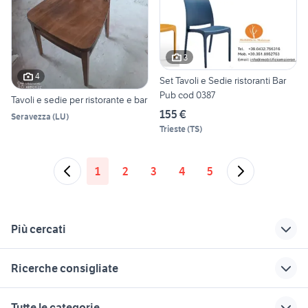
3
4
Set Tavoli e Sedie ristoranti Bar
Pub cod 0387
Tavoli e sedie per ristorante e bar
155 €
Seravezza
(
LU
)
Trieste
(
TS
)
1
2
3
4
5
Più cercati
Correlati
Richerche simili
Suggerimenti
Ricerche consigliate
sedie arredamento
sedie per ristoranti
tavoli per ristorante
Bergamo provincia
in lazio
poltroncine da camera usate
portafucili usato
cucina arredamento
Tutte le categorie