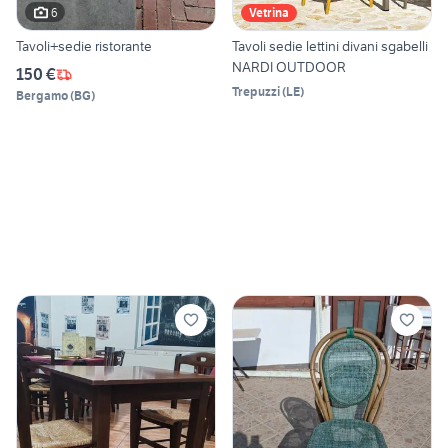
6
Vetrina
Tavoli+sedie ristorante
Tavoli sedie lettini divani sgabelli
NARDI OUTDOOR
150 €
Trepuzzi
(
LE
)
Bergamo
(
BG
)