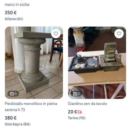
mano in sicilia
350 €
Milano
(
MI
)
5
2
Piedistallo monolitico in pietra
Giardino zen da tavolo
serena h 73
20 €
380 €
Torino
(
TO
)
Osio Sopra
(
BG
)