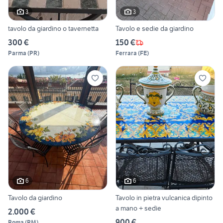
3
3
tavolo da giardino o tavernetta
Tavolo e sedie da giardino
300 €
150 €
Parma
(
PR
)
Ferrara
(
FE
)
6
6
Tavolo da giardino
Tavolo in pietra vulcanica dipinto
a mano + sedie
2.000 €
900 €
Roma
(
RM
)