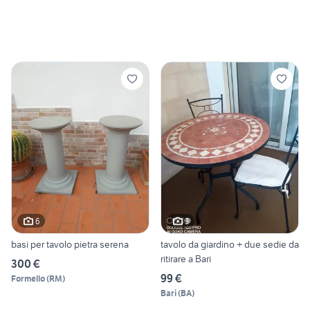
6
3
basi per tavolo pietra serena
tavolo da giardino + due sedie da
ritirare a Bari
300 €
99 €
Formello
(
RM
)
Bari
(
BA
)