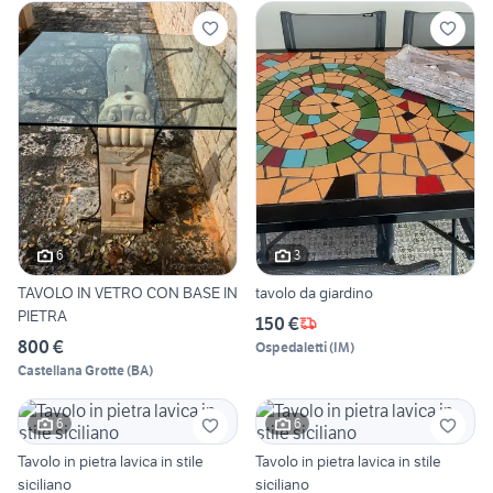
6
3
TAVOLO IN VETRO CON BASE IN
tavolo da giardino
PIETRA
150 €
800 €
Ospedaletti
(
IM
)
Castellana Grotte
(
BA
)
6
6
Tavolo in pietra lavica in stile
Tavolo in pietra lavica in stile
siciliano
siciliano