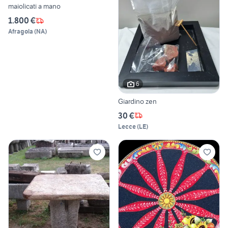
maiolicati a mano
1.800 €
Afragola
(
NA
)
6
Giardino zen
30 €
Lecce
(
LE
)