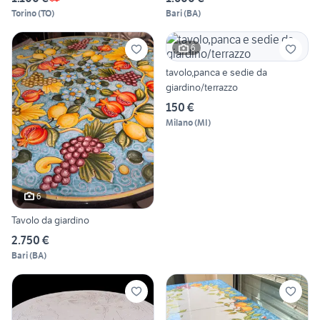
Torino
(
TO
)
Bari
(
BA
)
6
tavolo,panca e sedie da
giardino/terrazzo
150 €
Milano
(
MI
)
6
Tavolo da giardino
2.750 €
Bari
(
BA
)