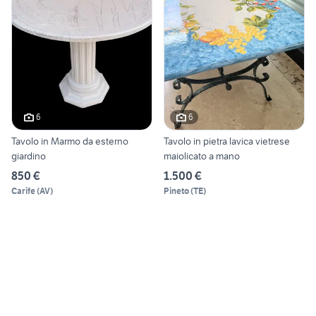
6
6
Tavolo in Marmo da esterno
Tavolo in pietra lavica vietrese
giardino
maiolicato a mano
850 €
1.500 €
Carife
(
AV
)
Pineto
(
TE
)