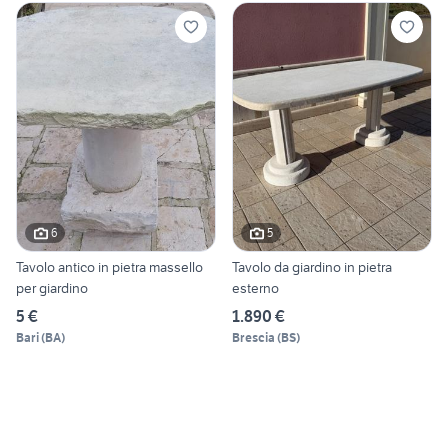
6
5
Tavolo antico in pietra massello
Tavolo da giardino in pietra
per giardino
esterno
5 €
1.890 €
Bari
(
BA
)
Brescia
(
BS
)