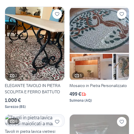
2
5
ELEGANTE TAVOLO IN PIETRA
Mosaico in Pietra Personalizzato
SCOLPITA E FERRO BATTUTO
499 €
1.000 €
Sulmona
(
AQ
)
Sarezzo
(
BS
)
6
Tavoli in pietra lavica vietresi