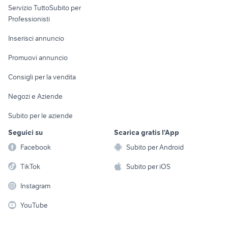
Servizio TuttoSubito per
persona
Informatica
Animali
Professionisti
Arredamento e
Console e
Accessori per
Casalinghi
Inserisci annuncio
Videogiochi
animali
Elettrodomestici
Promuovi annuncio
Audio/Video
Musica e Film
Giardino e Fai da te
Consigli per la vendita
Fotografia
Libri e Riviste
Abbigliamento e
Negozi e Aziende
Telefonia
Strumenti Musicali
Accessori
Subito per le aziende
Sports
Tutto per i bambini
Seguici su
Scarica gratis l'App
Biciclette
Facebook
Subito per Android
Collezionismo
TikTok
Subito per iOS
Instagram
YouTube