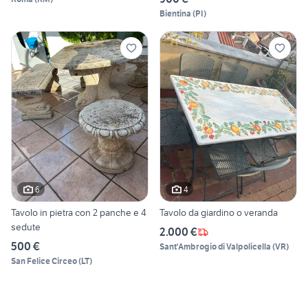
Bientina
(
PI
)
6
4
Tavolo in pietra con 2 panche e 4
Tavolo da giardino o veranda
sedute
2.000 €
500 €
Sant'Ambrogio di Valpolicella
(
VR
)
San Felice Circeo
(
LT
)