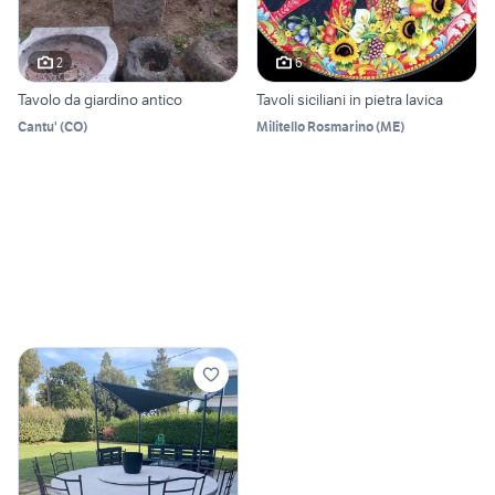
2
6
Tavolo da giardino antico
Tavoli siciliani in pietra lavica
Cantu'
(
CO
)
Militello Rosmarino
(
ME
)