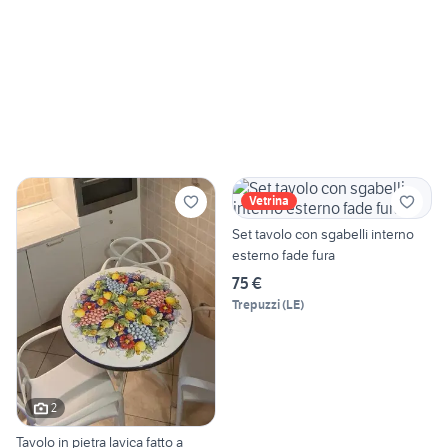
Vetrina
Set tavolo con sgabelli interno
esterno fade fura
75 €
Trepuzzi
(
LE
)
2
Tavolo in pietra lavica fatto a