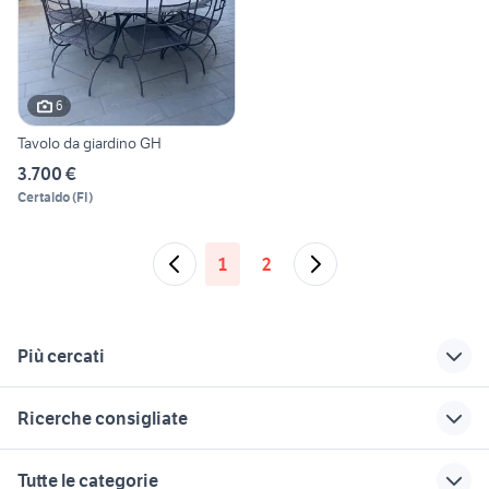
6
Tavolo da giardino GH
3.700 €
Certaldo
(
FI
)
1
2
Più cercati
Correlati
Richerche simili
Suggerimenti
Ricerche consigliate
tavoli arredamento
tavoli da giardino
tavolo 3 metri fisso
Firenze provincia
ikea
divani usati caserta
banco da falegname
regalo arredamento
Tutte le categorie
base tavolo ferro
tavoli plastica
Caserta provincia