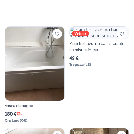
Vetrina
Piani hpl tavolino bar ristorante
su misura forma
49 €
Trepuzzi
(
LE
)
Vasca da bagno
180 €
Oristano
(
OR
)