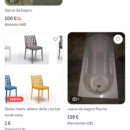
3
Vasca da bagno
100 €
Messina
(
ME
)
6
Vetrina
Sedia matrix albero della vita bar
vasca da bagno Revita
locali casa
139 €
1 €
Marcianise
(
CE
)
Trepuzzi
(
LE
)