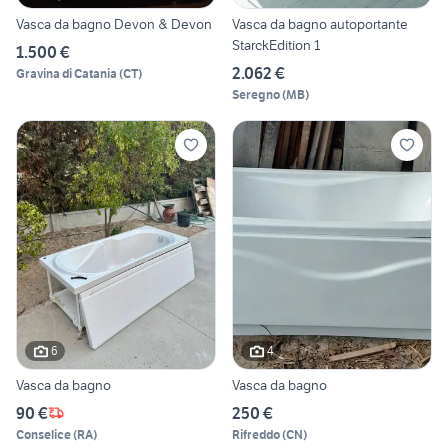
Vasca da bagno Devon & Devon
Vasca da bagno autoportante
StarckEdition 1
1.500 €
2.062 €
Gravina di Catania
(
CT
)
Seregno
(
MB
)
6
4
Vasca da bagno
Vasca da bagno
90 €
250 €
Conselice
(
RA
)
Rifreddo
(
CN
)