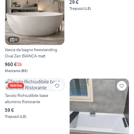
29 €
Trepuzzi
(
LE
)
6
Vasca da bagno freestanding
Oval Zen BIANCA matt
960 €
Mazzano
(
BS
)
Vetrina
Tavolo Richiudibile base
alluminio Ristorante
59 €
Trepuzzi
(
LE
)