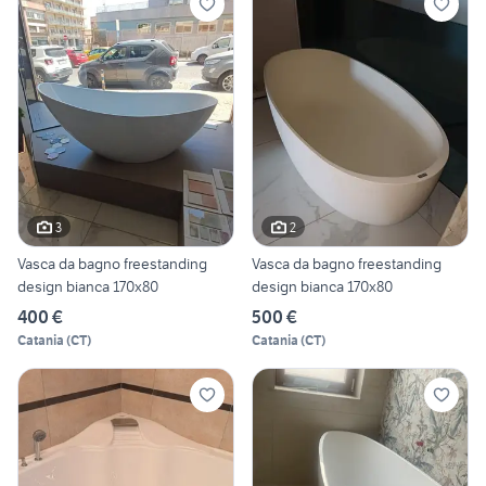
3
2
Vasca da bagno freestanding
Vasca da bagno freestanding
design bianca 170x80
design bianca 170x80
400 €
500 €
Catania
(
CT
)
Catania
(
CT
)