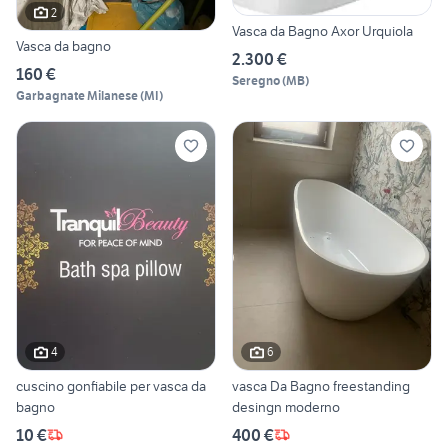
2
Vasca da Bagno Axor Urquiola
Vasca da bagno
2.300 €
160 €
Seregno
(
MB
)
Garbagnate Milanese
(
MI
)
4
6
cuscino gonfiabile per vasca da
vasca Da Bagno freestanding
bagno
desingn moderno
10 €
400 €