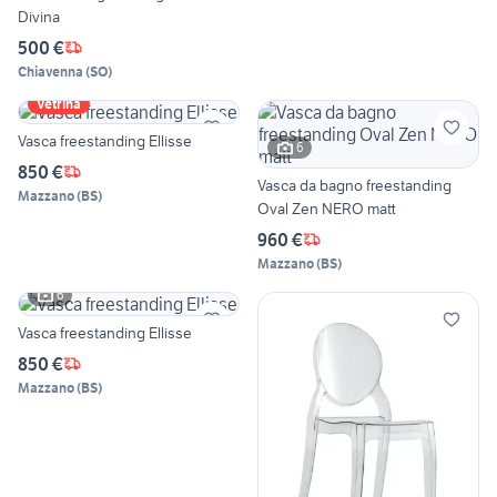
Divina
500 €
Chiavenna
(
SO
)
Vetrina
Vasca freestanding Ellisse
6
850 €
Vasca da bagno freestanding
Mazzano
(
BS
)
Oval Zen NERO matt
960 €
Mazzano
(
BS
)
6
Vasca freestanding Ellisse
850 €
Mazzano
(
BS
)