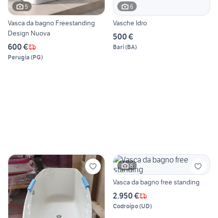
5
6
Vasca da bagno Freestanding
Vasche Idro
Design Nuova
500 €
600 €
Bari
(
BA
)
Perugia
(
PG
)
6
Vasca da bagno free standing
2.950 €
Codroipo
(
UD
)