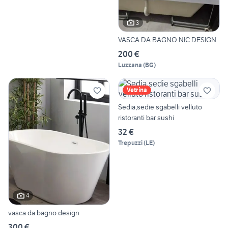
3
VASCA DA BAGNO NIC DESIGN
200 €
Luzzana
(
BG
)
Vetrina
Sedia,sedie sgabelli velluto
ristoranti bar sushi
32 €
Trepuzzi
(
LE
)
4
vasca da bagno design
300 €