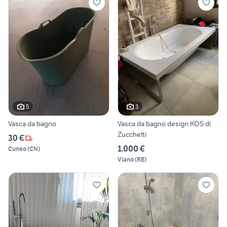
5
3
Vasca da bagno
Vasca da bagno design KOS di
Zucchetti
30 €
1.000 €
Cuneo
(
CN
)
Viano
(
RE
)