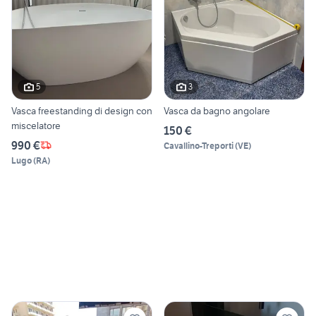
5
3
Vasca freestanding di design con
Vasca da bagno angolare
miscelatore
150 €
990 €
Cavallino-Treporti
(
VE
)
Lugo
(
RA
)