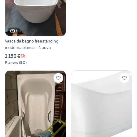
3
Vasca da bagno freestanding
moderna bianca – Nuova
1.150 €
Pianoro
(
BO
)