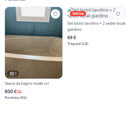
Vetrina
Set bistrò tavolino + 2 sedie locali
giardino
69 €
Trepuzzi
(
LE
)
3
Vasca da bagno moab vvr
800 €
Partinico
(
PA
)