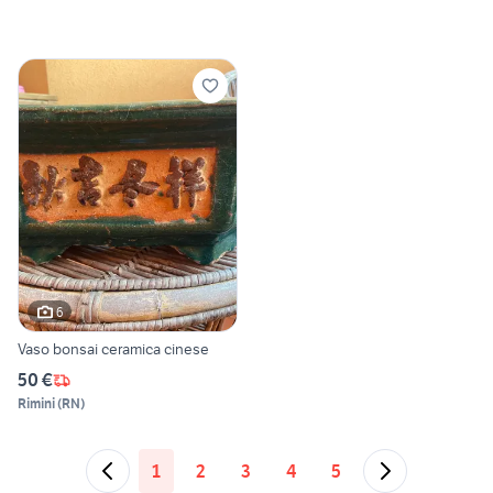
6
Vaso bonsai ceramica cinese
50 €
Rimini
(
RN
)
1
2
3
4
5