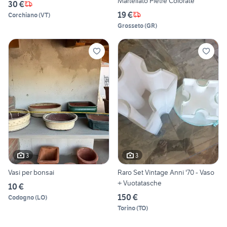
Martellato Pietre Colorate
30 €
19 €
Corchiano
(
VT
)
Grosseto
(
GR
)
3
3
Vasi per bonsai
Raro Set Vintage Anni '70 - Vaso
+ Vuotatasche
10 €
150 €
Codogno
(
LO
)
Torino
(
TO
)