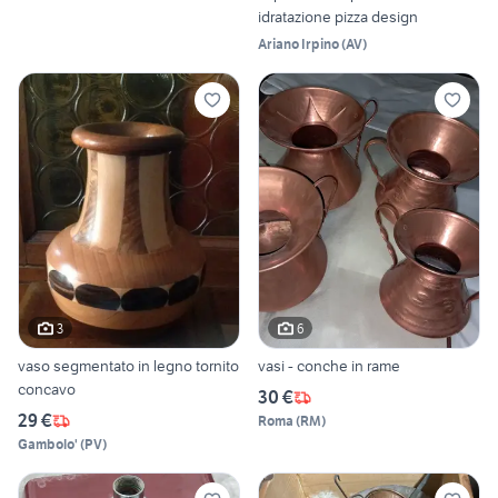
idratazione pizza design
Ariano Irpino
(
AV
)
3
6
vaso segmentato in legno tornito
vasi - conche in rame
concavo
30 €
29 €
Roma
(
RM
)
Gambolo'
(
PV
)