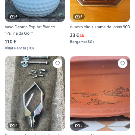
6
6
Vaso Design Pop Art Bianco
quadro olio su rame dei primi 900
"Pallina da Golf"
33 €
110 €
Bergamo
(
BG
)
Villar Perosa
(
TO
)
4
3