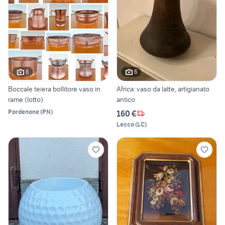
6
6
Boccale teiera bollitore vaso in
Africa: vaso da latte, artigianato
rame (lotto)
antico
Pordenone
(
PN
)
160 €
Lecco
(
LC
)