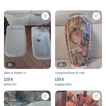
2
4
Vaso e bidett i.s.
composizione di vasi
120 €
135 €
Schio
(
VI
)
Cagliari
(
CA
)