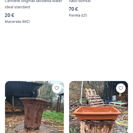
Cerniere originali tavoletta water
vaso bonsai
ideal standard
70 €
20 €
Formia
(
LT
)
Macerata
(
MC
)