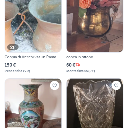
6
Coppia di Antichi vasi in Rame
conca in ottone
150 €
60 €
Pescantina
(
VR
)
Montesilvano
(
PE
)