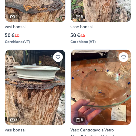
6
5
vasi bonsai
vaso bonsai
50 €
50 €
Corchiano
(
VT
)
Corchiano
(
VT
)
3
6
vasi bonsai
Vaso Centrotavola Vetro