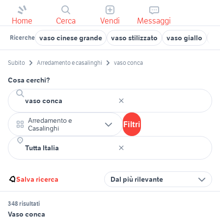
Home
Cerca
Vendi
Messaggi
vaso cinese grande
vaso stilizzato
vaso giallo
va
Ricerche
Subito
Arredamento e casalinghi
vaso conca
Cosa cerchi?
Arredamento e
Filtri
Casalinghi
Salva ricerca
Dal più rilevante
348 risultati
Vaso conca