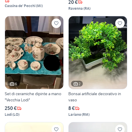
20 €
Cassina de' Pecchi
(
MI
)
Ravenna
(
RA
)
6
2
Set di ceramiche dipinte a mano
Bonsai artificiale decorativo in
"Vecchia Lodi"
vaso
250 €
8 €
Lodi
(
LO
)
Lariano
(
RM
)