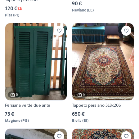
90 €
120 €
Neviano
(
LE
)
Pisa
(
PI
)
6
5
Persiana verde due ante
Tappeto persiano 318x206
75 €
650 €
Magione
(
PG
)
Biella
(
BI
)