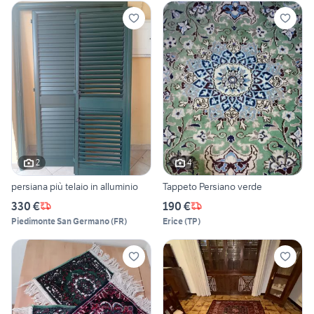
2
4
persiana più telaio in alluminio
Tappeto Persiano verde
330 €
190 €
Piedimonte San Germano
(
FR
)
Erice
(
TP
)