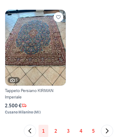
5
Tappeto Persiano KIRMAN
Imperiale
2.500 €
Cusano Milanino
(
MI
)
1
2
3
4
5