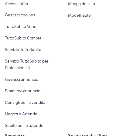
Accessibilità
Mappa del sito
mobili in regalo sassari
letto tadao flou usato
Loft, mansarde e
Veicoli commerciali
altro
Gestisci cookies
Modelli auto
Case vacanza
TuttoSubito Vendi
Uffici e Locali
TuttoSubito Compra
commerciali
Servizio TuttoSubito
elettronica
per la casa e la
sports e hobby
Servizio TuttoSubito per
persona
Informatica
Animali
Professionisti
Arredamento e
Console e
Accessori per
Casalinghi
Inserisci annuncio
Videogiochi
animali
Elettrodomestici
Promuovi annuncio
Audio/Video
Musica e Film
Giardino e Fai da te
Consigli per la vendita
Fotografia
Libri e Riviste
Abbigliamento e
Negozi e Aziende
Telefonia
Strumenti Musicali
Accessori
Subito per le aziende
Sports
Tutto per i bambini
Seguici su
Scarica gratis l'App