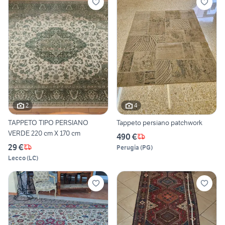
2
4
TAPPETO TIPO PERSIANO
Tappeto persiano patchwork
VERDE 220 cm X 170 cm
490 €
29 €
Perugia
(
PG
)
Lecco
(
LC
)