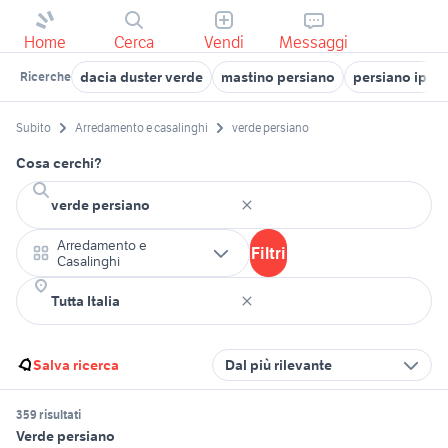
Home
Cerca
Vendi
Messaggi
dacia duster verde
mastino persiano
persiano ipert
Ricerche
Subito
Arredamento e casalinghi
verde persiano
Cosa cerchi?
Arredamento e
Filtri
Casalinghi
Salva ricerca
Dal più rilevante
359 risultati
Verde persiano