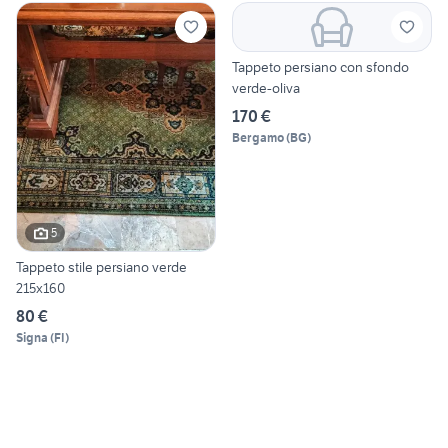
Tappeto persiano con sfondo
verde-oliva
170 €
Bergamo
(
BG
)
5
Tappeto stile persiano verde
215x160
80 €
Signa
(
FI
)