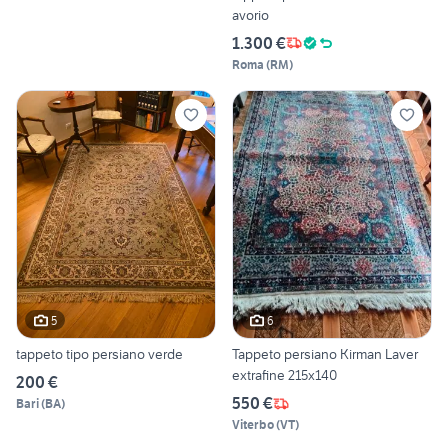
avorio
1.300 €
Roma
(
RM
)
5
6
tappeto tipo persiano verde
Tappeto persiano Kirman Laver
extrafine 215x140
200 €
550 €
Bari
(
BA
)
Viterbo
(
VT
)