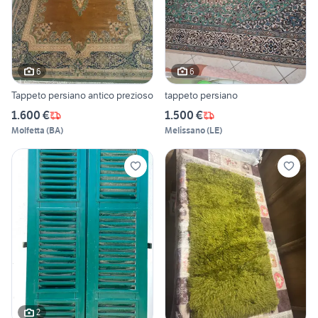
6
6
Tappeto persiano antico prezioso
tappeto persiano
1.600 €
1.500 €
Molfetta
(
BA
)
Melissano
(
LE
)
2