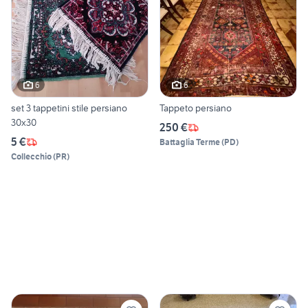
6
6
set 3 tappetini stile persiano
Tappeto persiano
30x30
250 €
5 €
Battaglia Terme
(
PD
)
Collecchio
(
PR
)