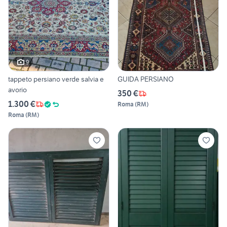
9
tappeto persiano verde salvia e
GUIDA PERSIANO
avorio
350 €
1.300 €
Roma
(
RM
)
Roma
(
RM
)