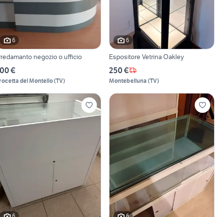
6
6
rredamanto negozio o ufficio
Espositore Vetrina Oakley
00 €
250 €
rocetta del Montello
(
TV
)
Montebelluna
(
TV
)
6
6