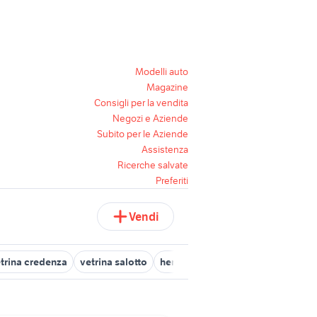
Modelli auto
Magazine
Consigli per la vendita
Negozi e Aziende
Subito per le Aziende
Assistenza
Ricerche salvate
Preferiti
Vendi
trina credenza
vetrina salotto
hemnes vetrina
vetrina legno