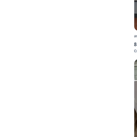
a
8
C