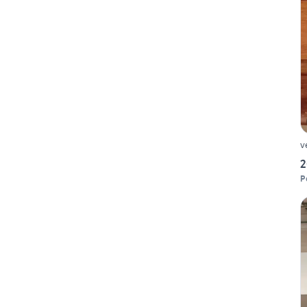
v
2
P