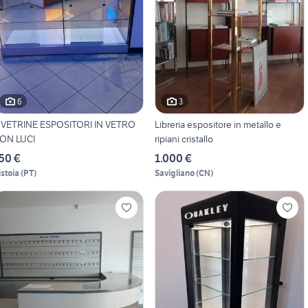
6
3
 VETRINE ESPOSITORI IN VETRO
Libreria espositore in metallo e
ON LUCI
ripiani cristallo
50 €
1.000 €
istoia
(
PT
)
Savigliano
(
CN
)