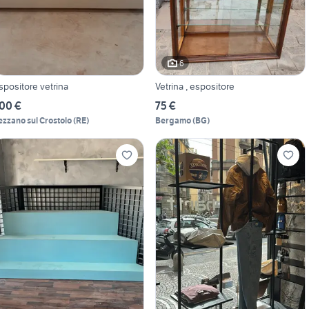
6
spositore vetrina
Vetrina , espositore
00 €
75 €
ezzano sul Crostolo
(
RE
)
Bergamo
(
BG
)