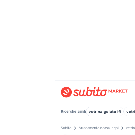
vetrina gelato ifi
vetr
Ricerche
simili
Subito
Arredamento e casalinghi
vetri