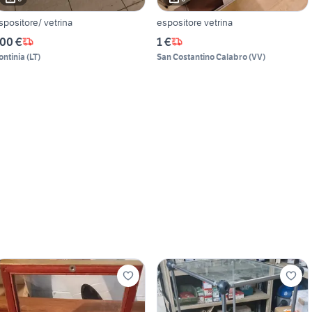
spositore/ vetrina
espositore vetrina
00 €
1 €
ontinia
(
LT
)
San Costantino Calabro
(
VV
)