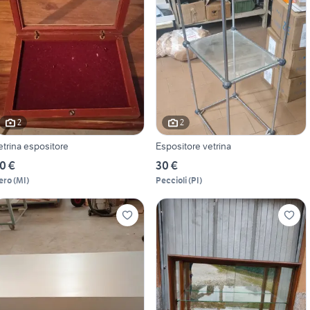
2
2
etrina espositore
Espositore vetrina
0 €
30 €
ero
(
MI
)
Peccioli
(
PI
)