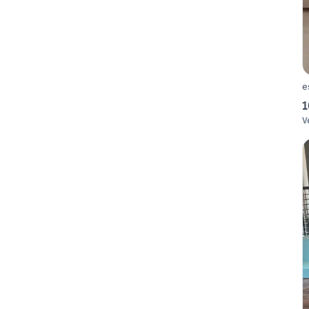
e
1
V