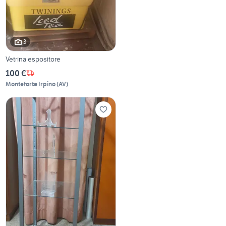
3
Vetrina espositore
100 €
Monteforte Irpino
(
AV
)