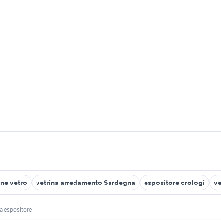
ine vetro
vetrina arredamento Sardegna
espositore orologi
ve
na espositore