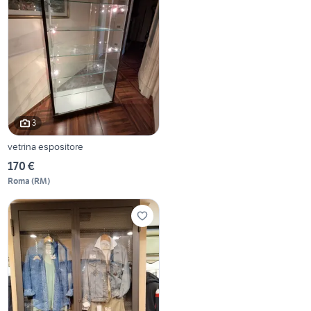
3
vetrina espositore
170 €
Roma
(
RM
)