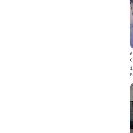
6
C
1
P