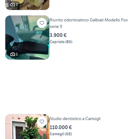
6
Riunito odontoiatrico Galbiati Modello Fox
serie 9
3.900 €
Capriolo
(
BS
)
6
Studio dentistico a Camogli
110.000 €
Camogli
(
GE
)