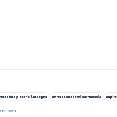
trezzature pizzeria Sardegna
attrezzature forni carrozzeria
aspira
e industriali