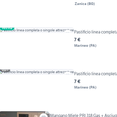
Zanica
(
BG
)
Vetrina
Pastificio linea complet
7 €
Marineo
(
PA
)
6
Pastificio linea complet
7 €
Marineo
(
PA
)
Mangano Miele PRI 318 Gas + Asciug