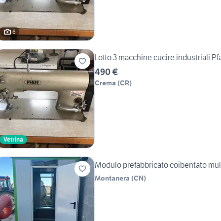
6
Lotto 3 macchine cucire industriali Pf
490 €
Crema
(
CR
)
Vetrina
Modulo prefabbricato coibentato mul
Montanera
(
CN
)