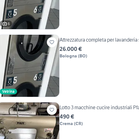
6
Attrezzatura completa per lavanderia 
26.000 €
Bologna
(
BO
)
Vetrina
Lotto 3 macchine cucire industriali Pf
490 €
Crema
(
CR
)