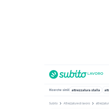
attrezzatura stalla
at
Ricerche
simili
Subito
Attrezzature di lavoro
attrezzatur