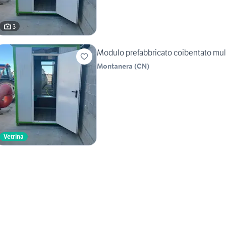
3
Modulo prefabbricato coibentato mul
Montanera
(
CN
)
Vetrina