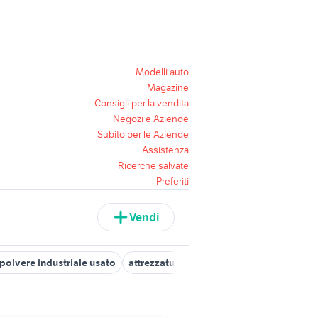
Modelli auto
Magazine
Consigli per la vendita
Negozi e Aziende
Subito per le Aziende
Assistenza
Ricerche salvate
Preferiti
Vendi
polvere industriale usato
attrezzature ortofrutta
fiat 1100 industr