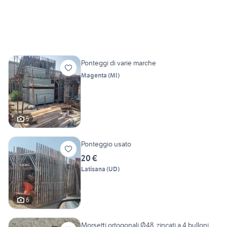
Ponteggi di varie marche
Magenta
(
MI
)
5
Ponteggio usato
20 €
Latisana
(
UD
)
6
Morsetti ortogonali Ø48, zincati a 4 bulloni