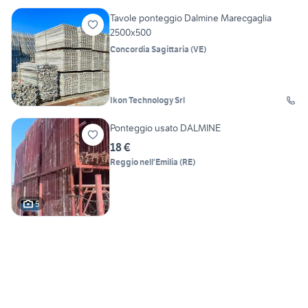
Tavole ponteggio Dalmine Marecgaglia
2500x500
Concordia Sagittaria
(
VE
)
Ikon Technology Srl
Ponteggio usato DALMINE
18 €
Reggio nell'Emilia
(
RE
)
5