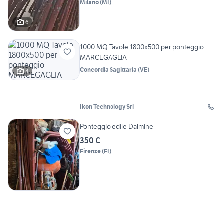
Milano
(
MI
)
6
1000 MQ Tavole 1800x500 per ponteggio
MARCEGAGLIA
Concordia Sagittaria
(
VE
)
4
Ikon Technology Srl
Ponteggio edile Dalmine
350 €
Firenze
(
FI
)