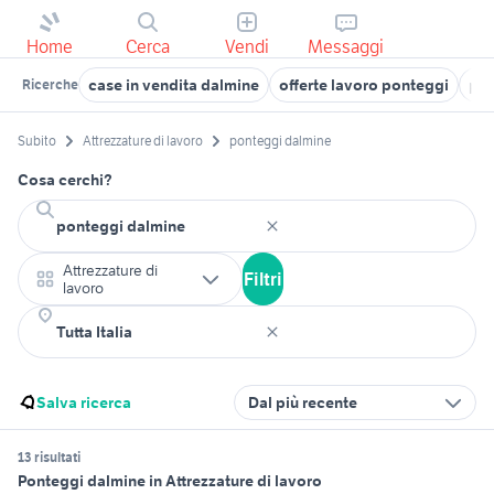
Home
Cerca
Vendi
Messaggi
case in vendita dalmine
offerte lavoro ponteggi
pon
Ricerche
Subito
Attrezzature di lavoro
ponteggi dalmine
Cosa cerchi?
Attrezzature di
Filtri
lavoro
Salva ricerca
Dal più recente
13 risultati
Ponteggi dalmine in Attrezzature di lavoro