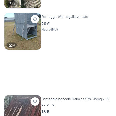
4
Ponteggio Mercegallia zincato
20 €
Nuoro
(
NU
)
4
Ponteggio boccole Dalmine/Trb 515mq x 13
euro mq
13 €