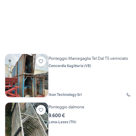
Ponteggio Marcegaglia Tel Dal T5 verniciato
Concordia Sagittaria
(
VE
)
Ikon Technology Srl
Ponteggio dalmone
9.600 €
Lona-Lases
(
TN
)