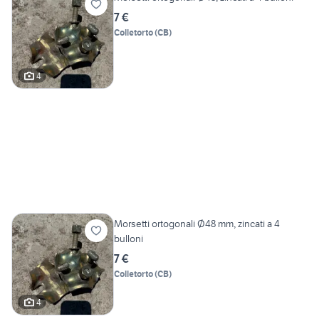
7 €
Colletorto
(
CB
)
4
Morsetti ortogonali Ø48 mm, zincati a 4
bulloni
7 €
Colletorto
(
CB
)
4