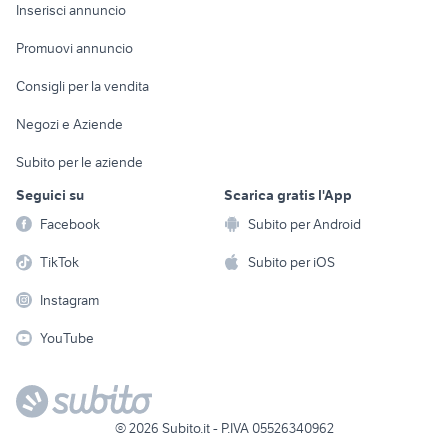
Console e
Accessori per
Casalinghi
Inserisci annuncio
Videogiochi
animali
Elettrodomestici
Promuovi annuncio
Audio/Video
Musica e Film
Giardino e Fai da te
Consigli per la vendita
Fotografia
Libri e Riviste
Abbigliamento e
Negozi e Aziende
Telefonia
Strumenti Musicali
Accessori
Subito per le aziende
Sports
Tutto per i bambini
Seguici su
Scarica gratis l'App
Biciclette
Facebook
Subito per Android
Collezionismo
TikTok
Subito per iOS
Instagram
YouTube
©
2026
Subito.it - P.IVA 05526340962