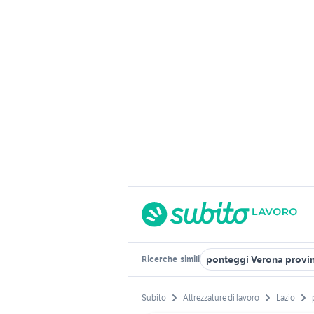
ponteggi Verona provi
Ricerche
simili
Subito
Attrezzature di lavoro
Lazio