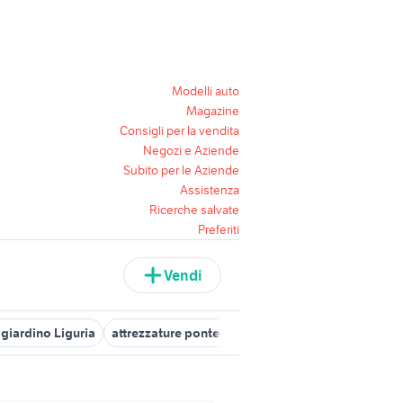
Modelli auto
Magazine
Consigli per la vendita
Negozi e Aziende
Subito per le Aziende
Assistenza
Ricerche salvate
Preferiti
Vendi
giardino Liguria
attrezzature ponteggio Umbria
attrezzature pon