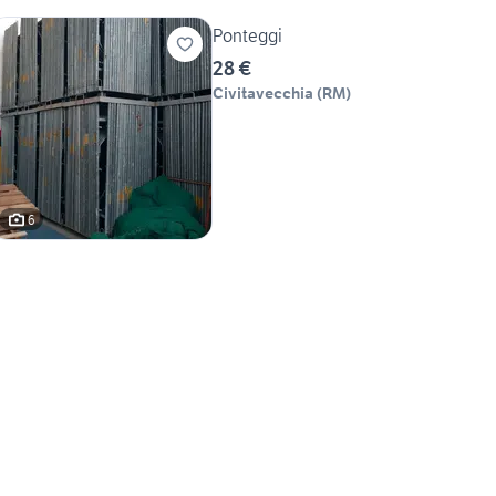
Ponteggi
28 €
Civitavecchia
(
RM
)
6