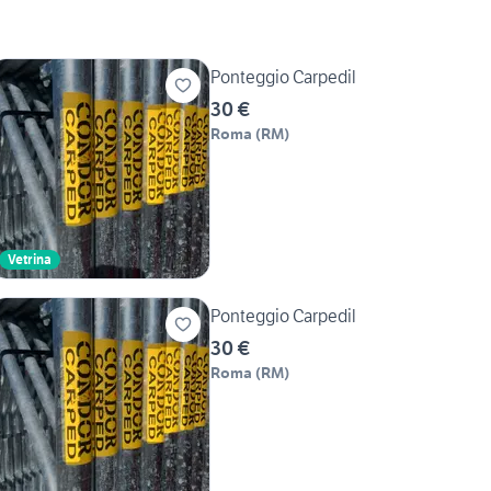
Ponteggio Carpedil
30 €
Roma
(
RM
)
Vetrina
Ponteggio Carpedil
30 €
Roma
(
RM
)