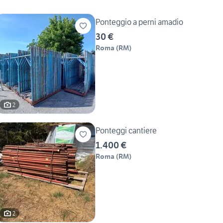
Ponteggio a perni amadio
30 €
Roma
(
RM
)
2
Ponteggi cantiere
1.400 €
Roma
(
RM
)
2