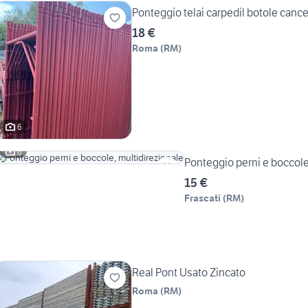
Ponteggio telai carpedil botole cancel
18 €
Roma
(
RM
)
6
6
Ponteggio perni e boccole
15 €
Frascati
(
RM
)
Real Pont Usato Zincato
Roma
(
RM
)