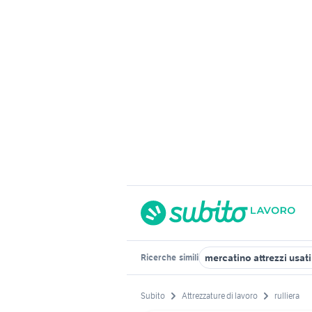
mercatino attrezzi usat
Ricerche
simili
Subito
Attrezzature di lavoro
rulliera