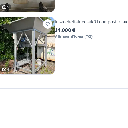
5
Insacchettatrice ark01 compost telai
14.000 €
Albiano d'Ivrea
(
TO
)
4
icherche simili
Suggerimenti
ttrezzature bilancia usata
attrezzature di lavoro carrara
re vibrazioni
cucire
tavoli in acciaio
spositori pane
offerte lavoro pulizie Bergamo