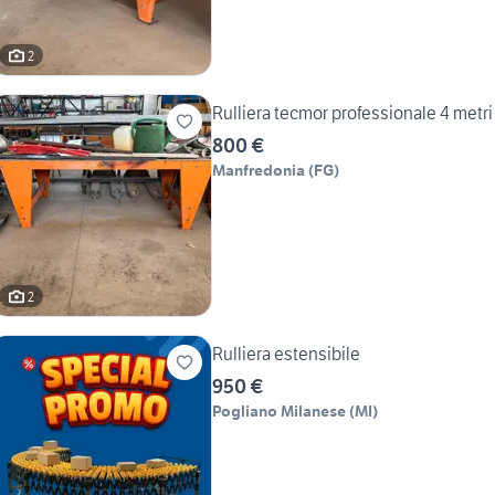
2
Rulliera tecmor professionale 4 metri 
800 €
Manfredonia
(
FG
)
2
Rulliera estensibile
950 €
Pogliano Milanese
(
MI
)