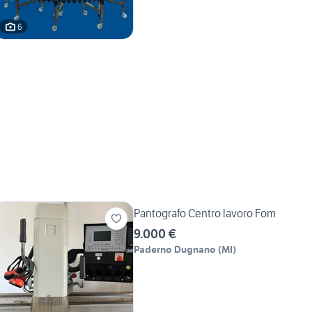
6
Pantografo Centro lavoro Fom
9.000 €
Paderno Dugnano
(
MI
)