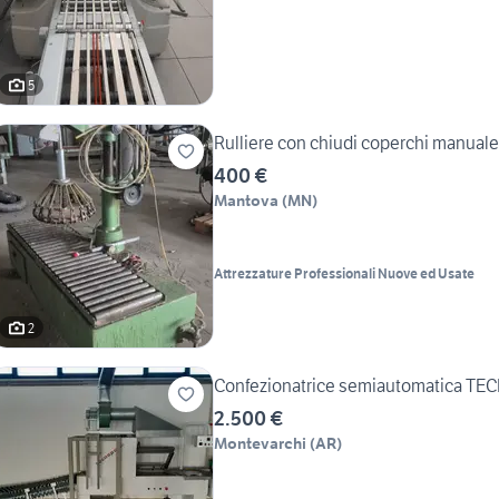
5
Rulliere con chiudi coperchi manuale
400 €
Mantova
(
MN
)
Attrezzature Professionali Nuove ed Usate
2
Confezionatrice semiautomatica T
2.500 €
Montevarchi
(
AR
)