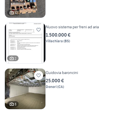
12
Nuovo sistema per freni ad aria
1.500.000 €
Villachiara
(
BS
)
2
Guidovia baroncini
25.000 €
Donori
(
CA
)
8