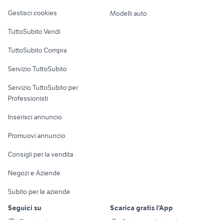
attrezzature martelli demolitori
attrezzature tubi zincati
Veicoli commerciali
altro
Gestisci cookies
Modelli auto
attrezzature pensile
betoniera usata
Case vacanza
TuttoSubito Vendi
Uffici e Locali
TuttoSubito Compra
commerciali
Servizio TuttoSubito
elettronica
per la casa e la
sports e hobby
Servizio TuttoSubito per
persona
Informatica
Animali
Professionisti
Arredamento e
Console e
Accessori per
Casalinghi
Inserisci annuncio
Videogiochi
animali
Elettrodomestici
Promuovi annuncio
Audio/Video
Musica e Film
Giardino e Fai da te
Consigli per la vendita
Fotografia
Libri e Riviste
Abbigliamento e
Negozi e Aziende
Telefonia
Strumenti Musicali
Accessori
Subito per le aziende
Sports
Tutto per i bambini
Seguici su
Scarica gratis l'App
Biciclette