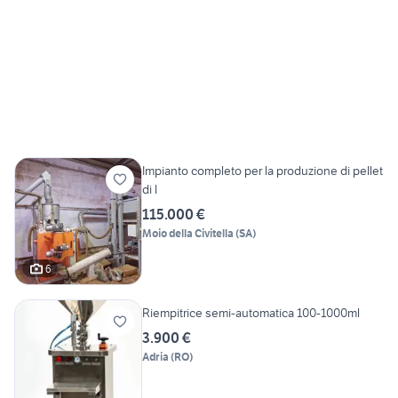
Impianto completo per la produzione di pellet
di l
115.000 €
Moio della Civitella
(
SA
)
6
Riempitrice semi-automatica 100-1000ml
3.900 €
Adria
(
RO
)