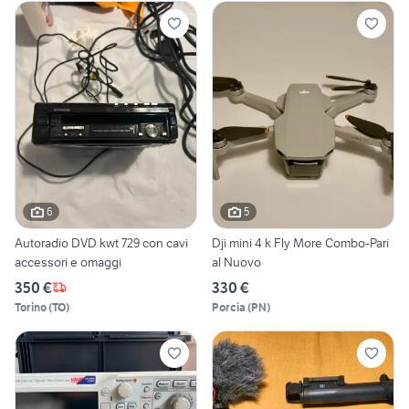
6
5
Autoradio DVD kwt 729 con cavi
Dji mini 4 k Fly More Combo-Pari
accessori e omaggi
al Nuovo
350 €
330 €
Torino
(
TO
)
Porcia
(
PN
)