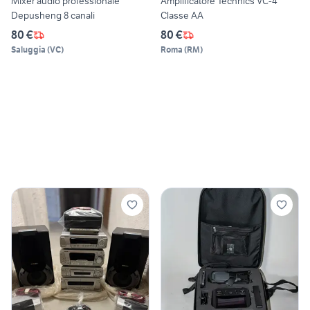
Mixer audio professionale
Amplificatore Technics VC-4
Depusheng 8 canali
Classe AA
80 €
80 €
Saluggia
(
VC
)
Roma
(
RM
)