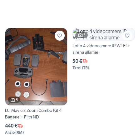
6
Lotto 4 videocamere IP Wi-Fi +
sirena allarme
50 €
Terni
(
TR
)
5
DJI Mavic 2 Zoom Combo Kit 4
Batterie + Filtri ND
440 €
Anzio
(
RM
)