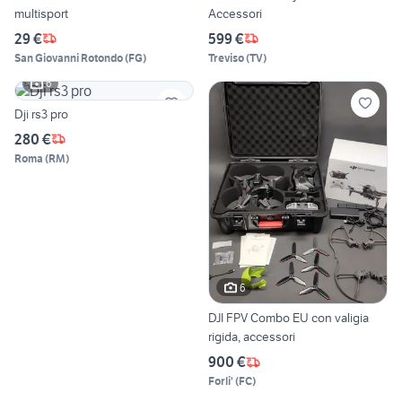
multisport
Accessori
29 €
599 €
San Giovanni Rotondo
(
FG
)
Treviso
(
TV
)
6
Dji rs3 pro
280 €
Roma
(
RM
)
6
DJI FPV Combo EU con valigia
rigida, accessori
900 €
Forli'
(
FC
)