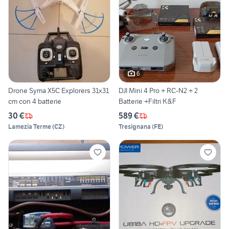
6
Drone Syma X5C Explorers 31x31
DJI Mini 4 Pro + RC-N2 + 2
cm con 4 batterie
Batterie +Filtri K&F
30 €
589 €
Lamezia Terme
(
CZ
)
Tresignana
(
FE
)