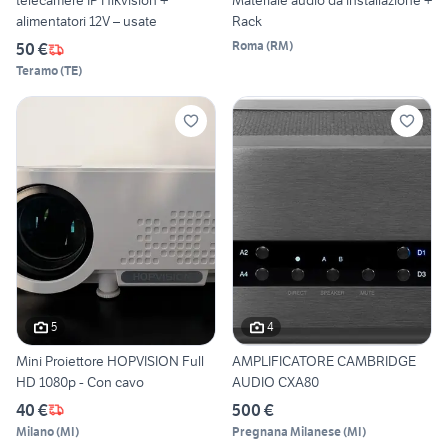
telecamere IP Hikvision +
Materiale audio da installazione +
alimentatori 12V – usate
Rack
Roma
(
RM
)
50 €
Teramo
(
TE
)
5
4
Mini Proiettore HOPVISION Full
AMPLIFICATORE CAMBRIDGE
HD 1080p - Con cavo
AUDIO CXA80
40 €
500 €
Milano
(
MI
)
Pregnana Milanese
(
MI
)