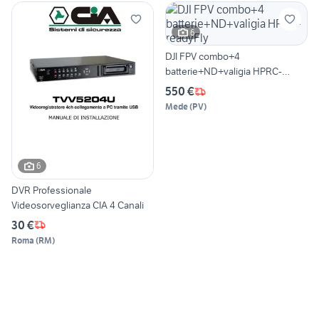
6
DJI FPV combo+4
batterie+ND+valigia HPRC-
readyFly
550 €
Mede
(
PV
)
6
DVR Professionale
Videosorveglianza CIA 4 Canali
30 €
Roma
(
RM
)