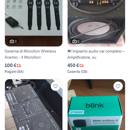
3
6
Sistema di Microfoni Wireless
🔊 Impianto audio car completo –
Acemic - 4 Microfoni
Amplificatore, su
100 €
450 €
Pagani
(
SA
)
Caserta
(
CE
)