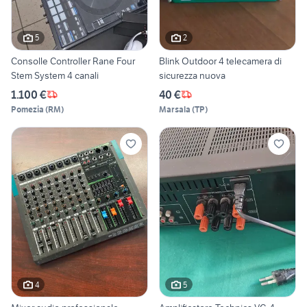
5
2
Consolle Controller Rane Four
Blink Outdoor 4 telecamera di
Stem System 4 canali
sicurezza nuova
1.100 €
40 €
Pomezia
(
RM
)
Marsala
(
TP
)
4
5