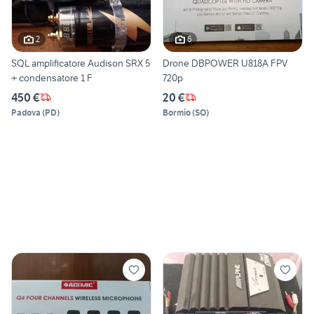
2
6
SQL amplificatore Audison SRX 5
Drone DBPOWER U818A FPV
+ condensatore 1 F
720p
450 €
20 €
Padova
(
PD
)
Bormio
(
SO
)