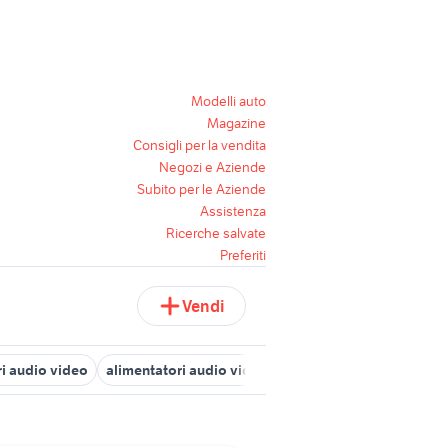
Modelli auto
Magazine
Consigli per la vendita
Negozi e Aziende
Subito per le Aziende
Assistenza
Ricerche salvate
Preferiti
Vendi
ri audio video
alimentatori audio video
alimentatore antenna tv