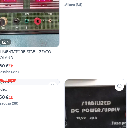
Milano
(
MI
)
5
LIMENTATORE STABILIZZATO
OLAND
50 €
essina
(
ME
)
Vetrina
ideo
50 €
iracusa
(
SR
)