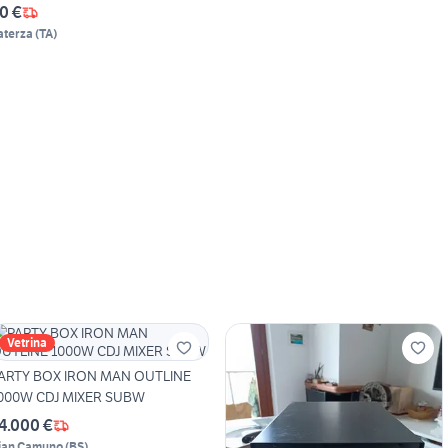
0 €
aterza
(
TA
)
Vetrina
ARTY BOX IRON MAN OUTLINE
1000W CDJ MIXER SUBW
4.000 €
ian Camuno
(
BS
)