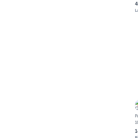
4
L
P
1
P