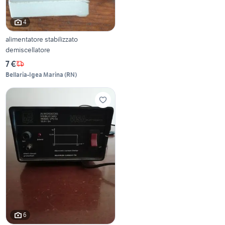
4
alimentatore stabilizzato
demiscellatore
7 €
Bellaria-Igea Marina
(
RN
)
6