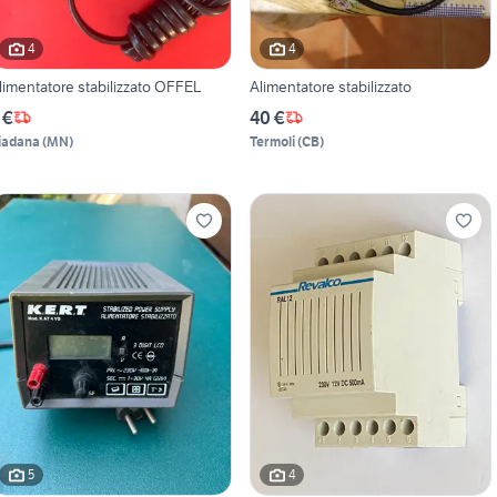
4
4
limentatore stabilizzato OFFEL
Alimentatore stabilizzato
 €
40 €
iadana
(
MN
)
Termoli
(
CB
)
5
4