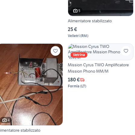
5
Alimentatore stabilizzato
25 €
Velletri
(
RM
)
Vetrina
Mission Cyrus TWO Amplificatore
Mission Phono MM/M
180 €
Formia
(
LT
)
4
limentatore stabilizzato