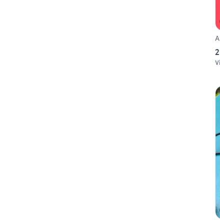
A
2
V