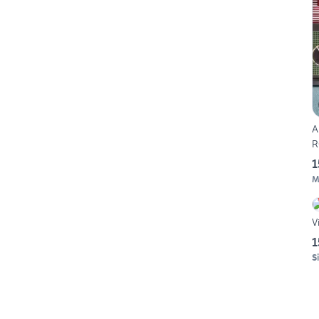
A
R
1
M
V
1
S