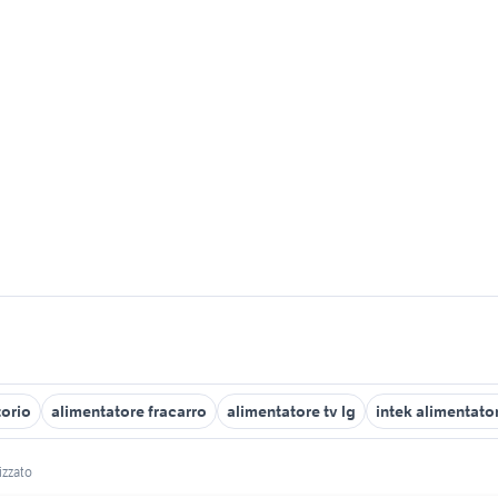
torio
alimentatore fracarro
alimentatore tv lg
intek alimentato
izzato