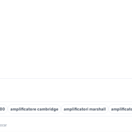
400
amplificatore cambridge
amplificatori marshall
amplifica
nocar