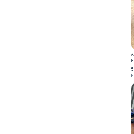
A
P
5
N