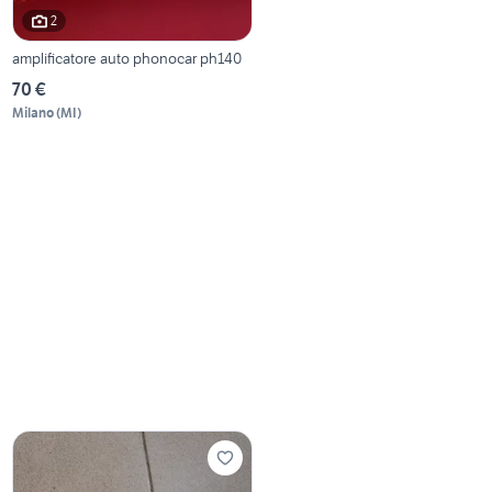
2
amplificatore auto phonocar ph140
70 €
Milano
(
MI
)