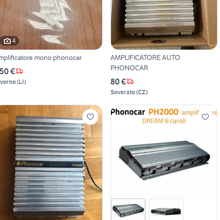
4
mplificatore mono phonocar
AMPLIFICATORE AUTO
PHONOCAR
50 €
80 €
ivorno
(
LI
)
Soverato
(
CZ
)