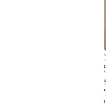
A
0
1
R
A
c
1