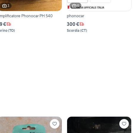
3
6
mplificatore Phonocar PH 540
phonocar
9 €
300 €
orino
(
TO
)
Scordia
(
CT
)