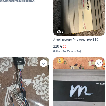
an Gennaro Vesuviano
(
NA
)
2
Amplificatore Phonocar ph4650
110 €
Giffoni Sei Casali
(
SA
)