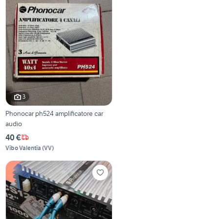
3
Phonocar ph524 amplificatore car
audio
40 €
Vibo Valentia
(
VV
)