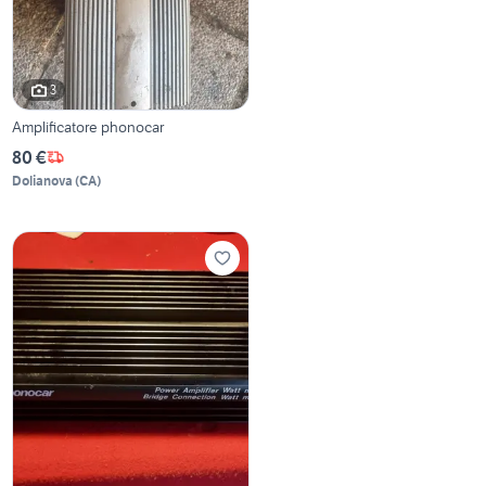
3
Amplificatore phonocar
80 €
Dolianova
(
CA
)