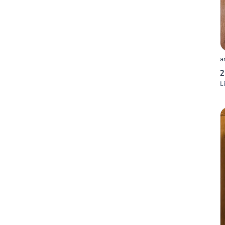
a
2
L