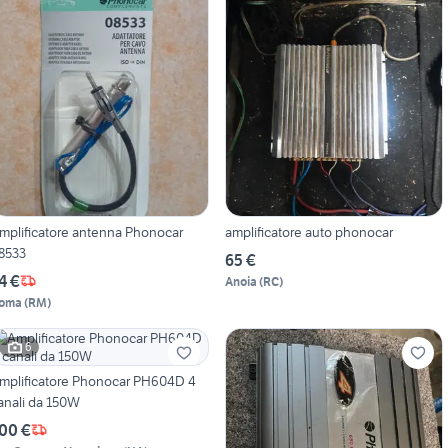
mplificatore antenna Phonocar
amplificatore auto phonocar
8533
65 €
4 €
Anoia
(
RC
)
oma
(
RM
)
6
mplificatore Phonocar PH604D 4
anali da 150W
00 €