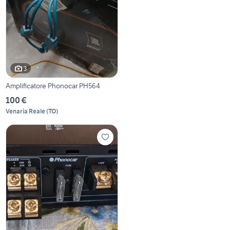
3
Amplificatore Phonocar PH564
100 €
Venaria Reale
(
TO
)