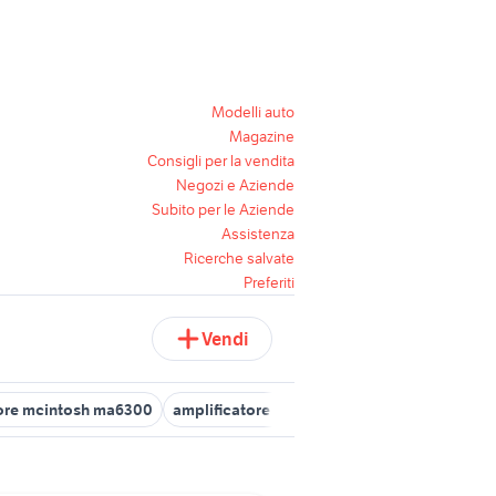
Modelli auto
Magazine
Consigli per la vendita
Negozi e Aziende
Subito per le Aziende
Assistenza
Ricerche salvate
Preferiti
Vendi
tore mcintosh ma6300
amplificatore valvolare vintage
amplifica