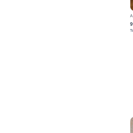
A
9
T