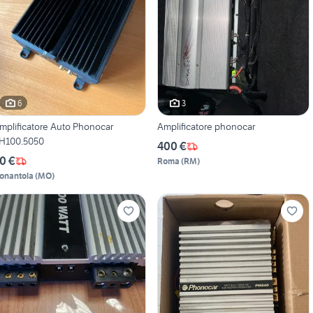
6
3
mplificatore Auto Phonocar
Amplificatore phonocar
H100.5050
400 €
0 €
Roma
(
RM
)
onantola
(
MO
)