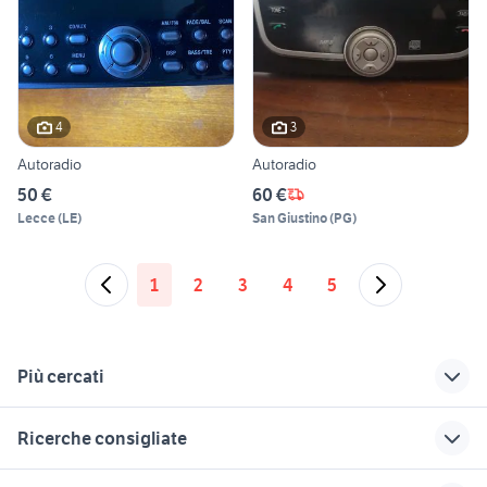
4
3
Autoradio
Autoradio
50 €
60 €
Lecce
(
LE
)
San Giustino
(
PG
)
1
2
3
4
5
Più cercati
Correlati
Richerche simili
Suggerimenti
Ricerche consigliate
portapacchi ford
autoradio digitale
autoradio con
ecosport
schermo a
tv audio video Lecce provincia
sbisa usato
autoradio opel astra