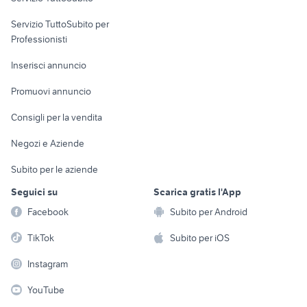
elettronica
per la casa e la
sports e hobby
Servizio TuttoSubito per
persona
Informatica
Animali
Professionisti
Arredamento e
Console e
Accessori per
Casalinghi
Inserisci annuncio
Videogiochi
animali
Elettrodomestici
Promuovi annuncio
Audio/Video
Musica e Film
Giardino e Fai da te
Consigli per la vendita
Fotografia
Libri e Riviste
Abbigliamento e
Negozi e Aziende
Telefonia
Strumenti Musicali
Accessori
Subito per le aziende
Sports
Tutto per i bambini
Seguici su
Scarica gratis l'App
Biciclette
Facebook
Subito per Android
Collezionismo
TikTok
Subito per iOS
Instagram
YouTube