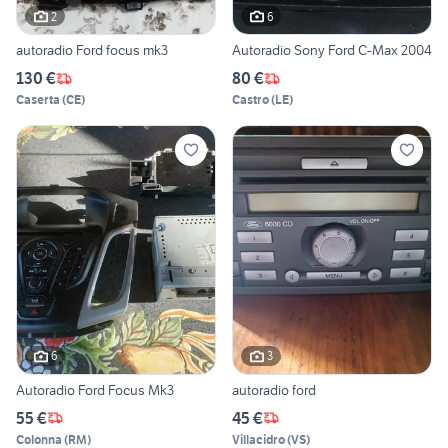
2
6
autoradio Ford focus mk3
Autoradio Sony Ford C-Max 2004
130 €
80 €
Caserta
(
CE
)
Castro
(
LE
)
6
3
Autoradio Ford Focus Mk3
autoradio ford
55 €
45 €
Colonna
(
RM
)
Villacidro
(
VS
)