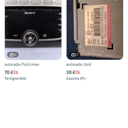
4
2
autoradio Ford cmax
autoradio ,ford
70 €
30 €
Terzigno
(
NA
)
Cascina
(
PI
)