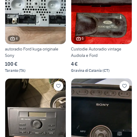
4
6
autoradio Ford kuga originale
Custodie Autoradio vintage
Sony
Audiola e Ford
100 €
4 €
Taranto
(
TA
)
Gravina di Catania
(
CT
)