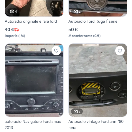
4
2
Autoradio originale e rara ford
Autoradio Ford Kuga I° serie
40 €
50 €
Imperia
(
IM
)
Monteferrante
(
CH
)
2
autoradio Navigatore Ford smax
Autoradio vintage Ford anni '80
2013
nera