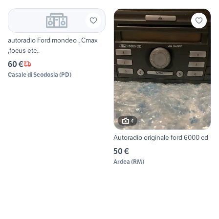
autoradio Ford mondeo , Cmax
,focus etc..
60 €
Casale di Scodosia
(
PD
)
4
Autoradio originale ford 6000 cd
50 €
Ardea
(
RM
)