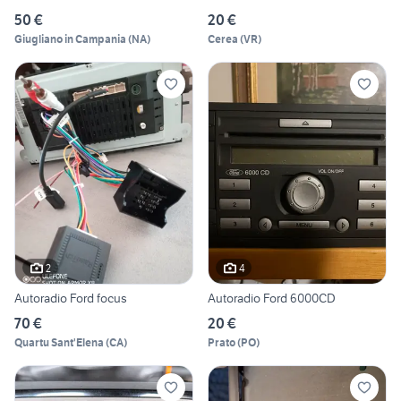
50 €
20 €
Giugliano in Campania
(
NA
)
Cerea
(
VR
)
2
4
Autoradio Ford focus
Autoradio Ford 6000CD
70 €
20 €
Quartu Sant'Elena
(
CA
)
Prato
(
PO
)