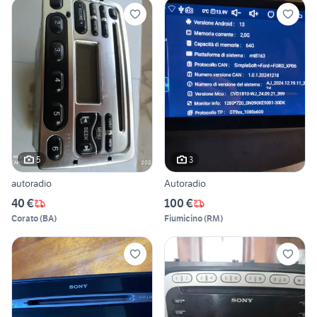
5
3
autoradio
Autoradio
40 €
100 €
Corato
(
BA
)
Fiumicino
(
RM
)