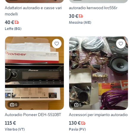
Adattatori autoradio e casse vari
autoradio kenwood krc556r
modelli
30 €
40 €
Messina
(
ME
)
Leffe
(
BG
)
6
6
Autoradio Pioneer DEH-S510BT
Accessori per impianto autoradio
115 €
130 €
Viterbo
(
VT
)
Pavia
(
PV
)