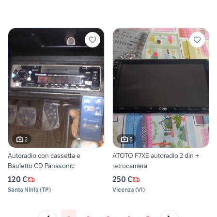
2
6
Autoradio con cassetta e
ATOTO F7XE autoradio 2 din +
Bauletto CD Panasonic
retrocamera
120 €
250 €
Santa Ninfa
(
TP
)
Vicenza
(
VI
)