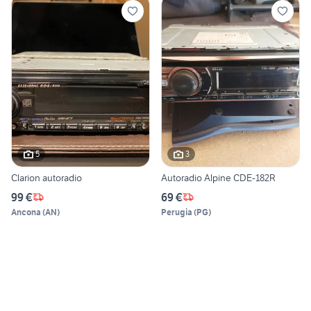
5
3
Clarion autoradio
Autoradio Alpine CDE-182R
99 €
69 €
Ancona
(
AN
)
Perugia
(
PG
)