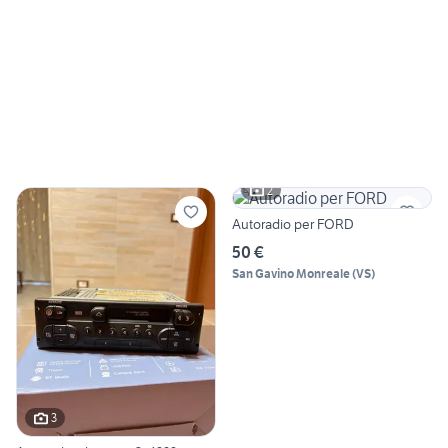
2
Autoradio per FORD
50 €
San Gavino Monreale
(
VS
)
3