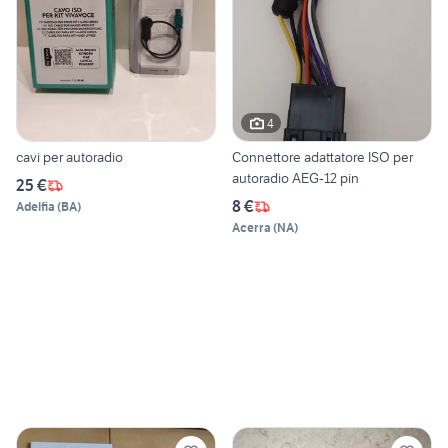
4
cavi per autoradio
Connettore adattatore ISO per
autoradio AEG-12 pin
25 €
8 €
Adelfia
(
BA
)
Acerra
(
NA
)