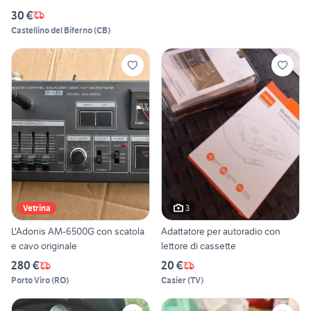
30 €
Castellino del Biferno
(
CB
)
3
Vetrina
L'Adonis AM-6500G con scatola
Adattatore per autoradio con
e cavo originale
lettore di cassette
280 €
20 €
Porto Viro
(
RO
)
Casier
(
TV
)