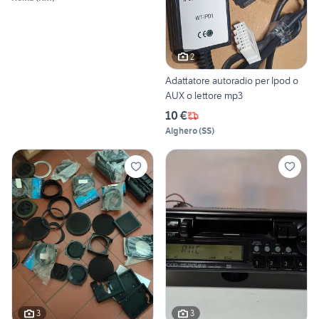
2
Adattatore autoradio per Ipod o
AUX o lettore mp3
10 €
Alghero
(
SS
)
3
3