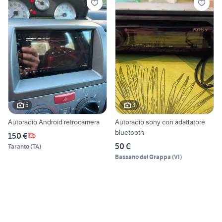
5
3
Autoradio Android retrocamera
Autoradio sony con adattatore
bluetooth
150 €
50 €
Taranto
(
TA
)
Bassano del Grappa
(
VI
)