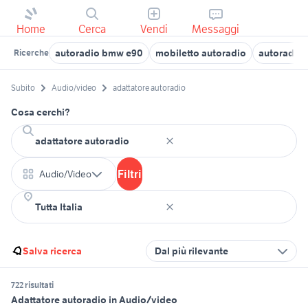
Home
Cerca
Vendi
Messaggi
autoradio bmw e90
mobiletto autoradio
autoradio 
Ricerche
Subito
Audio/video
adattatore autoradio
Cosa cerchi?
Filtri
Audio/Video
Salva ricerca
Dal più rilevante
722 risultati
Adattatore autoradio in Audio/video