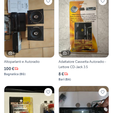
6
2
Altoparlanti e Autoradio
Adattatore Cassetta Autoradio -
Lettore CD-Jack 3.5
100 €
8 €
Bagnatica
(
BG
)
Bari
(
BA
)