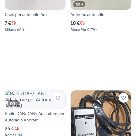
4
Cavo per autoradio Aux
Antenna autoradio
7 €
10 €
Milano
(
MI
)
Riese Pio X
(
TV
)
6
Radio DAB/DAB+ Adattatore per
Autoradio Android
25 €
Roma
(
RM
)