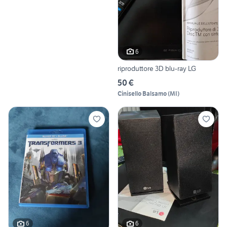
6
riproduttore 3D blu-ray LG
50 €
Cinisello Balsamo
(
MI
)
6
6