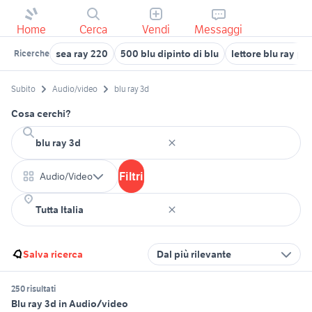
Home
Cerca
Vendi
Messaggi
sea ray 220
500 blu dipinto di blu
lettore blu ray phi
Ricerche
Subito
Audio/video
blu ray 3d
Cosa cerchi?
Filtri
Audio/Video
Salva ricerca
Dal più rilevante
250 risultati
Blu ray 3d in Audio/video