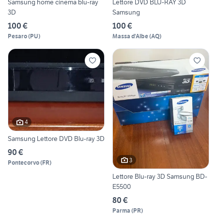
Samsung home cinema blu-ray
Lettore DVD BLU-RAY 3D
3D
Samsung
100 €
100 €
Pesaro
(
PU
)
Massa d'Albe
(
AQ
)
4
Samsung Lettore DVD Blu-ray 3D
90 €
3
Pontecorvo
(
FR
)
Lettore Blu-ray 3D Samsung BD-
E5500
80 €
Parma
(
PR
)