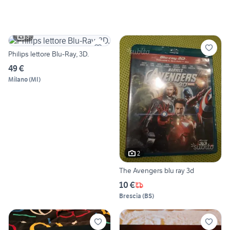
3
Philips lettore Blu-Ray, 3D.
49 €
Milano
(
MI
)
2
The Avengers blu ray 3d
10 €
Brescia
(
BS
)