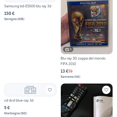
Samsung bd-E5500 blu ray 3d
150 €
Seregno
(
MB
)
3
Blu-ray 3D coppa del mondo
FIFA 2010
13 €
Sanremo
(
IM
)
cd dvd blue-ray 3d
5 €
Morbegno
(
SO
)