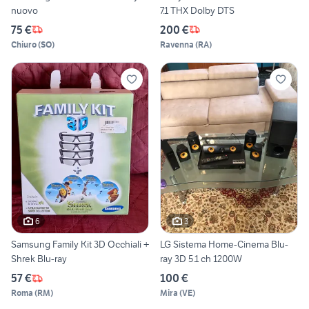
nuovo
7.1 THX Dolby DTS
75 €
200 €
Chiuro
(
SO
)
Ravenna
(
RA
)
6
3
Samsung Family Kit 3D Occhiali +
LG Sistema Home-Cinema Blu-
Shrek Blu-ray
ray 3D 5.1 ch 1200W
57 €
100 €
Roma
(
RM
)
Mira
(
VE
)