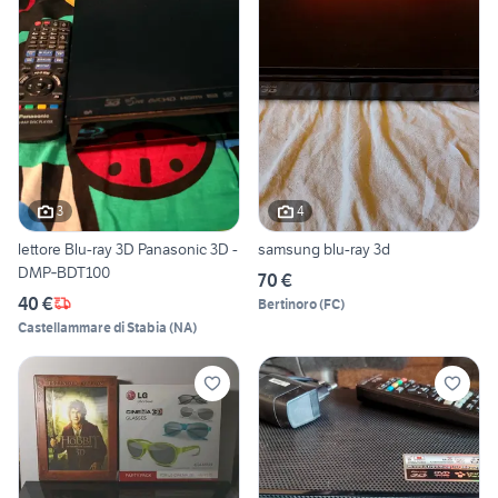
3
4
lettore Blu-ray 3D Panasonic 3D -
samsung blu-ray 3d
DMP‑BDT100
70 €
40 €
Bertinoro
(
FC
)
Castellammare di Stabia
(
NA
)