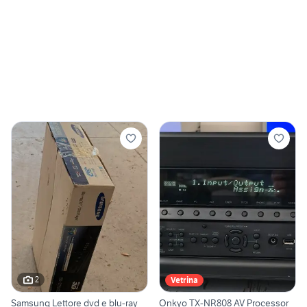
2
Vetrina
Samsung Lettore dvd e blu-ray
Onkyo TX-NR808 AV Processor