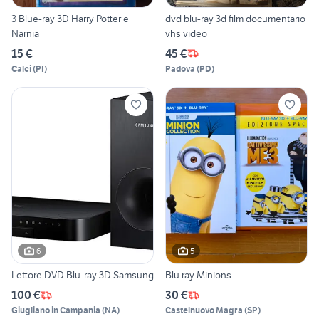
3 Blue-ray 3D Harry Potter e
dvd blu-ray 3d film documentario
Narnia
vhs video
15 €
45 €
Calci
(
PI
)
Padova
(
PD
)
6
5
Lettore DVD Blu-ray 3D Samsung
Blu ray Minions
100 €
30 €
Giugliano in Campania
(
NA
)
Castelnuovo Magra
(
SP
)