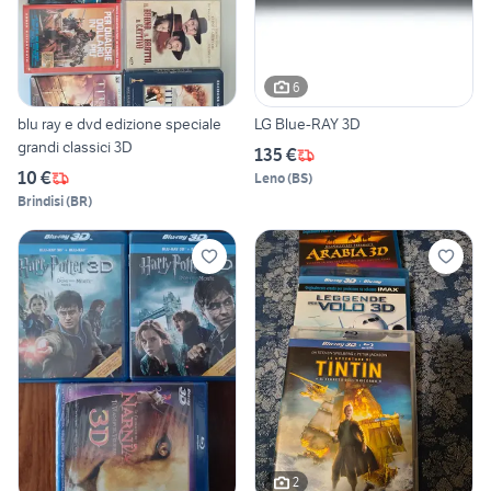
6
blu ray e dvd edizione speciale
LG Blue-RAY 3D
grandi classici 3D
135 €
10 €
Leno
(
BS
)
Brindisi
(
BR
)
2