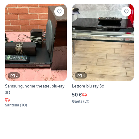
2
4
Samsung, home theatre, blu-ray
Lettore blu ray 3d
3D
50 €
Gaeta
(
LT
)
Santena
(
TO
)