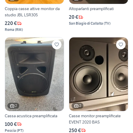
Coppia casse attive monitor da
Altoparlanti preamplificati
studio JBL LSR305
20 €
220 €
San Biagio di Callalta
(
TV
)
Roma
(
RM
)
2
2
Cassa acustica preamplificata
Casse monitor preamplificate
EVENT 2020 BAS
100 €
250 €
Pescia
(
PT
)