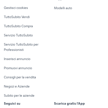
Veicoli commerciali
altro
Gestisci cookies
Modelli auto
Case vacanza
TuttoSubito Vendi
Uffici e Locali
TuttoSubito Compra
commerciali
Servizio TuttoSubito
elettronica
per la casa e la
sports e hobby
Servizio TuttoSubito per
persona
Informatica
Animali
Professionisti
Arredamento e
Console e
Accessori per
Casalinghi
Inserisci annuncio
Videogiochi
animali
Elettrodomestici
Promuovi annuncio
Audio/Video
Musica e Film
Giardino e Fai da te
Consigli per la vendita
Fotografia
Libri e Riviste
Abbigliamento e
Negozi e Aziende
Telefonia
Strumenti Musicali
Accessori
Subito per le aziende
Sports
Tutto per i bambini
Seguici su
Scarica gratis l'App
Biciclette