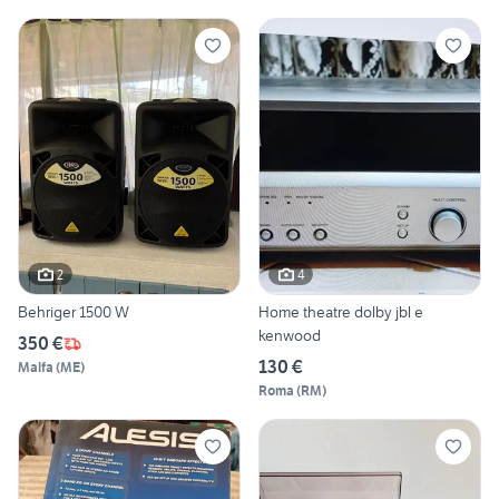
2
4
Behriger 1500 W
Home theatre dolby jbl e
kenwood
350 €
130 €
Malfa
(
ME
)
Roma
(
RM
)