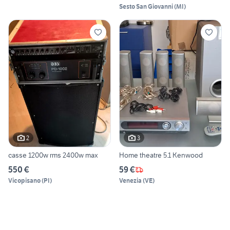
Sesto San Giovanni
(
MI
)
2
3
casse 1200w rms 2400w max
Home theatre 5.1 Kenwood
550 €
59 €
Vicopisano
(
PI
)
Venezia
(
VE
)