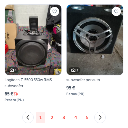
4
3
Logitech Z-5500 550w RMS -
subwoofer per auto
subwoofer
95 €
65 €
Parma
(
PR
)
Pesaro
(
PU
)
1
2
3
4
5