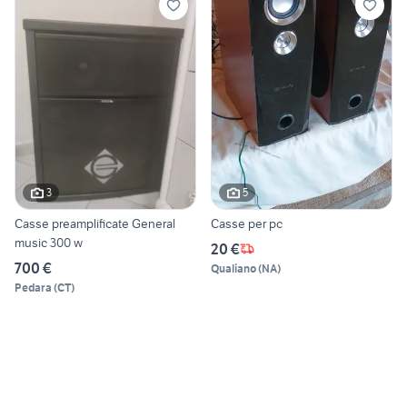
3
5
Casse preamplificate General
Casse per pc
music 300 w
20 €
700 €
Qualiano
(
NA
)
Pedara
(
CT
)