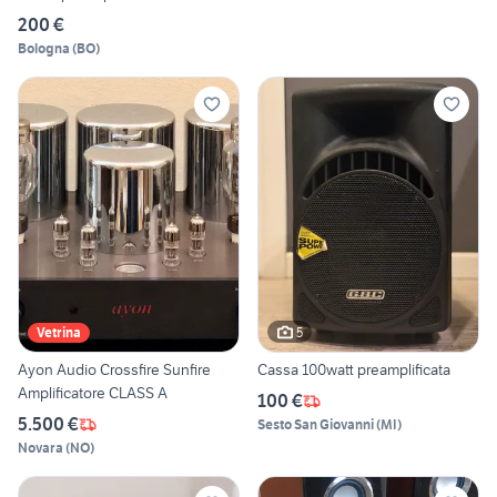
200 €
Bologna
(
BO
)
5
Vetrina
Ayon Audio Crossfire Sunfire
Cassa 100watt preamplificata
Amplificatore CLASS A
100 €
5.500 €
Sesto San Giovanni
(
MI
)
Novara
(
NO
)