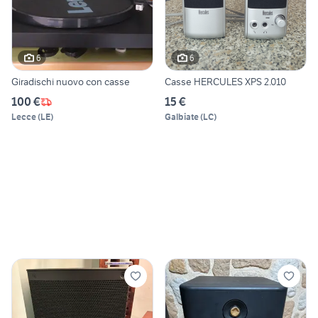
6
6
Giradischi nuovo con casse
Casse HERCULES XPS 2.010
100 €
15 €
Lecce
(
LE
)
Galbiate
(
LC
)