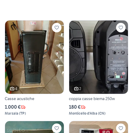
4
2
Casse acustiche
coppia casse biema 250w
1.000 €
180 €
Marsala
(
TP
)
Monticello d'Alba
(
CN
)