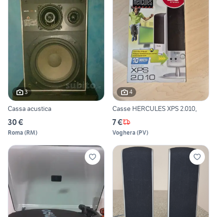
3
4
Cassa acustica
Casse HERCULES XPS 2.010,
30 €
7 €
Roma
(
RM
)
Voghera
(
PV
)