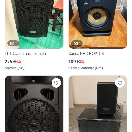
2
4
FBT Cassa preamificata
Cassa KRK ROKIT 8
275 €
189 €
Savona
(
SV
)
Castel Gandolfo
(
RM
)