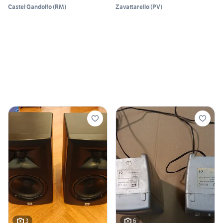
Castel Gandolfo
(
RM
)
Zavattarello
(
PV
)
3
6