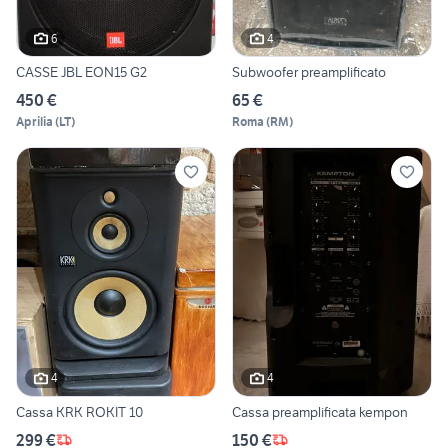
6
4
CASSE JBL EON15 G2
Subwoofer preamplificato
450 €
65 €
Aprilia
(
LT
)
Roma
(
RM
)
4
4
Cassa KRK ROKIT 10
Cassa preamplificata kempon
299 €
150 €