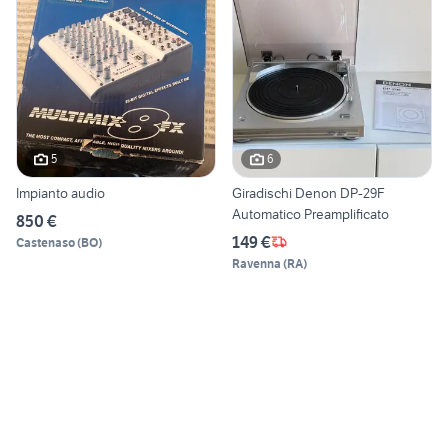
5
6
Impianto audio
Giradischi Denon DP-29F
Automatico Preamplificato
850 €
149 €
Castenaso
(
BO
)
Ravenna
(
RA
)