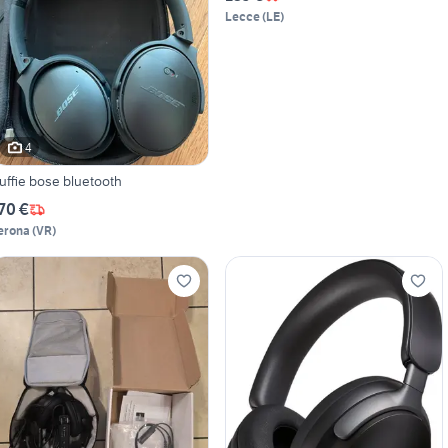
Lecce
(
LE
)
4
uffie bose bluetooth
70 €
erona
(
VR
)