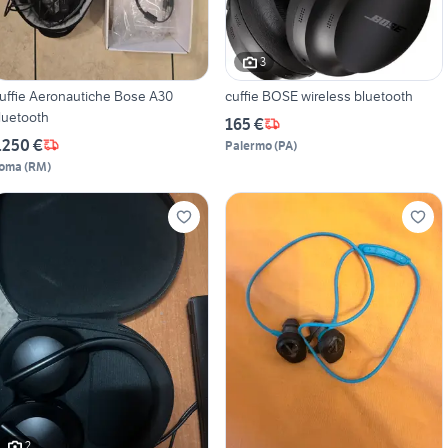
3
uffie Aeronautiche Bose A30
cuffie BOSE wireless bluetooth
luetooth
165 €
.250 €
Palermo
(
PA
)
oma
(
RM
)
2