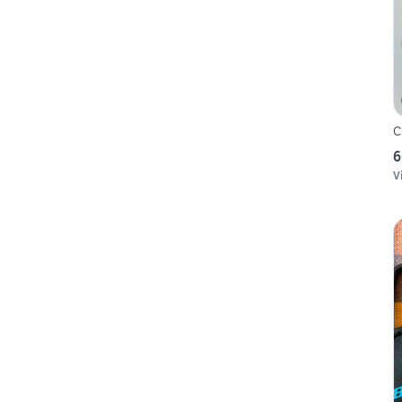
C
6
V