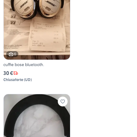
6
cuffie bose bluetooth.
30 €
Chiusaforte
(
UD
)