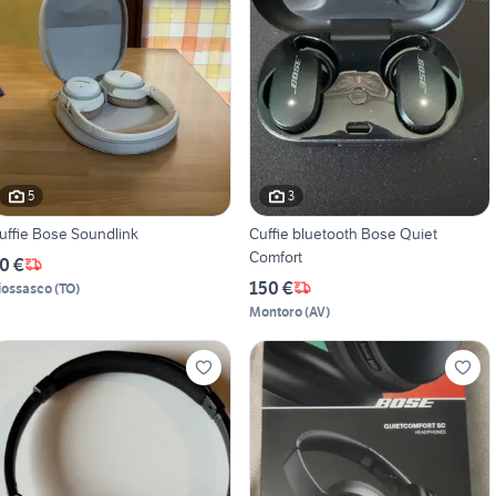
5
3
uffie Bose Soundlink
Cuffie bluetooth Bose Quiet
Comfort
0 €
150 €
iossasco
(
TO
)
Montoro
(
AV
)