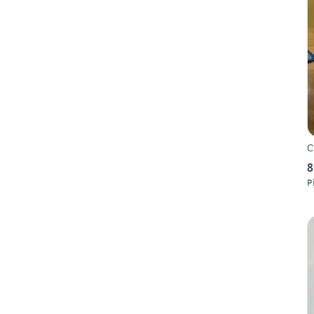
C
8
P