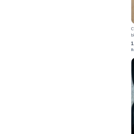
C
b
1
R