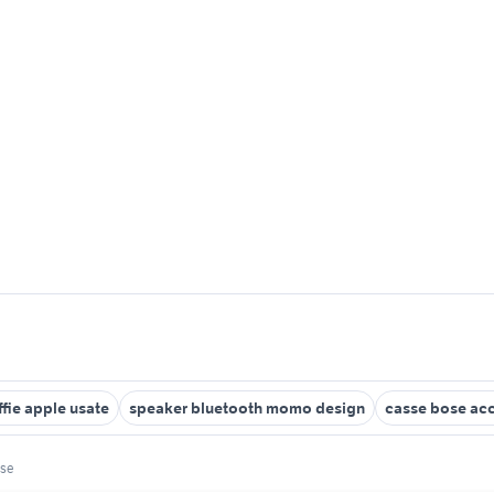
ffie apple usate
speaker bluetooth momo design
casse bose acc
ose