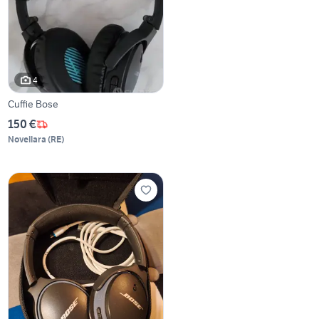
4
Cuffie Bose
150 €
Novellara
(
RE
)