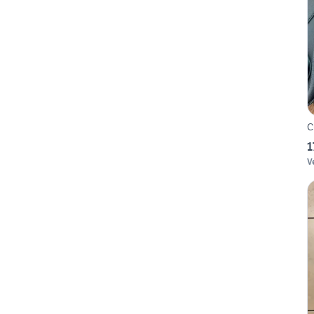
C
1
V