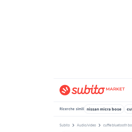
nissan micra bose
cu
Ricerche
simili
Subito
Audio/video
cuffie bluetooth b