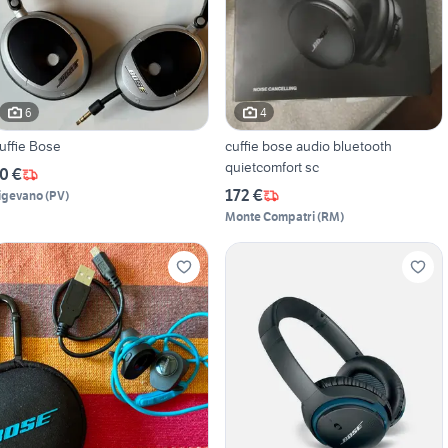
6
4
uffie Bose
cuffie bose audio bluetooth
quietcomfort sc
0 €
172 €
igevano
(
PV
)
Monte Compatri
(
RM
)