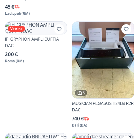
45 €
Ladispoli
(
RM
)
Vetrina
IFI GRYPHON AMPLI CUFFIA
DAC
300 €
Roma
(
RM
)
5
MUSICIAN PEGASUS II 24Bit R2R
DAC
740 €
Bari
(
BA
)