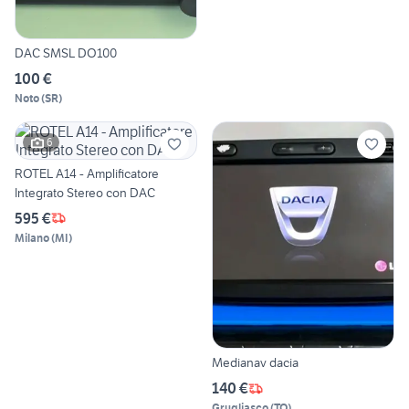
DAC SMSL DO100
100 €
Noto
(
SR
)
6
ROTEL A14 - Amplificatore
Integrato Stereo con DAC
595 €
Milano
(
MI
)
Medianav dacia
140 €
Grugliasco
(
TO
)