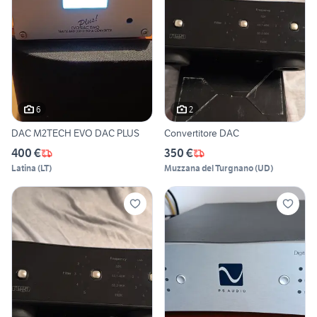
6
2
DAC M2TECH EVO DAC PLUS
Convertitore DAC
400 €
350 €
Latina
(
LT
)
Muzzana del Turgnano
(
UD
)