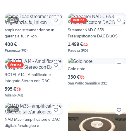
6
Vetrina
ampli dac streamer denon in
Streamer NAD C 658
garanzia. fuji nikon
Preamplificatore DAC BluOS
400 €
1.499 €
Piacenza
(
PC
)
Padova
(
PD
)
Vetrina
Gold note
ROTEL A14 - Amplificatore
350 €
Integrato Stereo con DAC
San Potito Sannitico
(
CE
)
595 €
Milano
(
MI
)
2
NAD M33 - amplificatore e DAC
digitale/analogico c