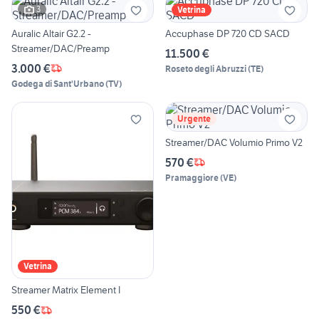
3
Vetrina
Auralic Altair G2.2 -
Accuphase DP 720 CD SACD
Streamer/DAC/Preamp
11.500 €
3.000 €
Roseto degli Abruzzi
(
TE
)
Godega di Sant'Urbano
(
TV
)
Urgente
Streamer/DAC Volumio Primo V2
570 €
Pramaggiore
(
VE
)
Vetrina
Streamer Matrix Element I
550 €