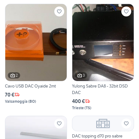
2
3
Cavo USB DAC Oyaide 2mt
Yulong Sabre DA8 - 32bit DSD
DAC
70 €
400 €
Valsamoggia
(
BO
)
Trieste
(
TS
)
DAC topping d70 pro sabre