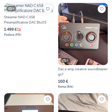
6
Streamer NAD C 658
Preamplificatore DAC BluOS
1.499 €
Padova
(
PD
)
6
Dac e amp creative soundblaster
gc7
100 €
Roma
(
RM
)