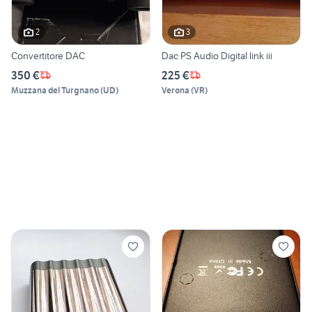
2
3
Convertitore DAC
Dac PS Audio Digital link iii
350 €
225 €
Muzzana del Turgnano
(
UD
)
Verona
(
VR
)