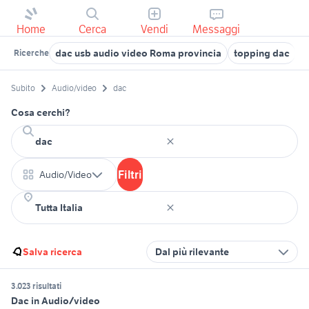
Home
Cerca
Vendi
Messaggi
dac usb audio video Roma provincia
topping dac
m
Ricerche
Subito
Audio/video
dac
Cosa cerchi?
Filtri
Audio/Video
Salva ricerca
Dal più rilevante
3.023 risultati
Dac in Audio/video