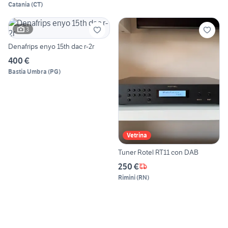
Catania
(
CT
)
3
Denafrips enyo 15th dac r-2r
400 €
Bastia Umbra
(
PG
)
Vetrina
Tuner Rotel RT11 con DAB
250 €
Rimini
(
RN
)