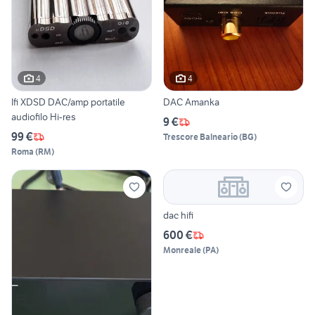
4
4
Ifi XDSD DAC/amp portatile
DAC Amanka
audiofilo Hi-res
9 €
99 €
Trescore Balneario
(
BG
)
Roma
(
RM
)
dac hifi
600 €
Monreale
(
PA
)