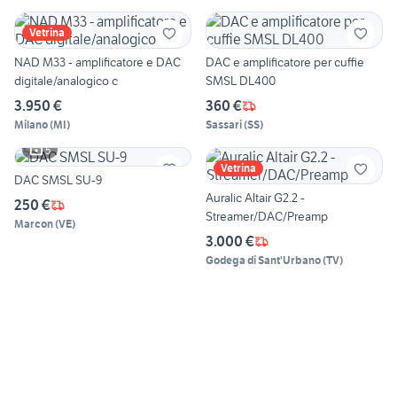
Vetrina
NAD M33 - amplificatore e DAC
DAC e amplificatore per cuffie
digitale/analogico c
SMSL DL400
3.950 €
360 €
Milano
(
MI
)
Sassari
(
SS
)
5
Vetrina
DAC SMSL SU-9
Auralic Altair G2.2 -
250 €
Streamer/DAC/Preamp
Marcon
(
VE
)
3.000 €
Godega di Sant'Urbano
(
TV
)