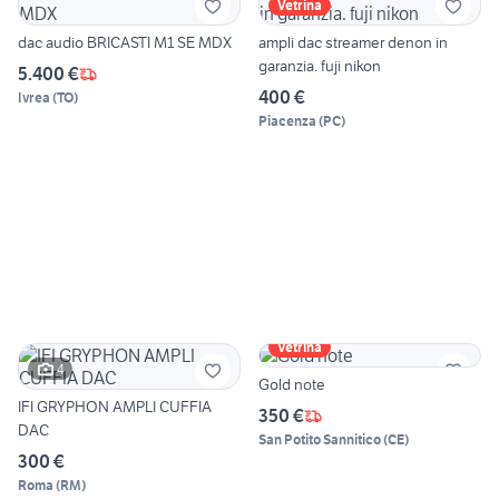
Vetrina
dac audio BRICASTI M1 SE MDX
ampli dac streamer denon in
garanzia. fuji nikon
5.400 €
400 €
Ivrea
(
TO
)
Piacenza
(
PC
)
Vetrina
4
Gold note
IFI GRYPHON AMPLI CUFFIA
350 €
DAC
San Potito Sannitico
(
CE
)
300 €
Roma
(
RM
)