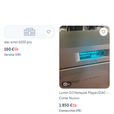
dac smsl d100 pro
160 €
Verona
(
VR
)
4
Lumin D3 Network Player/DAC –
Come Nuovo
1.850 €
Comacchio
(
FE
)