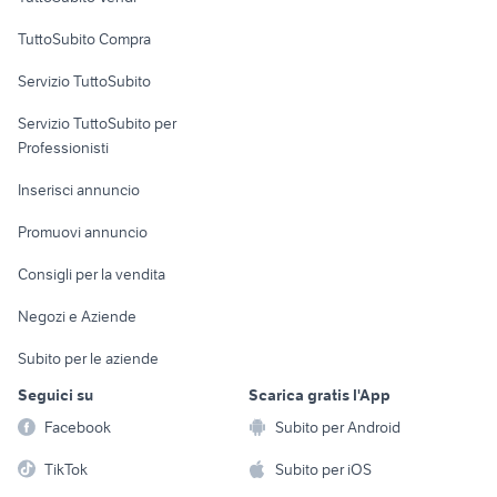
Uffici e Locali
TuttoSubito Compra
commerciali
Servizio TuttoSubito
elettronica
per la casa e la
sports e hobby
Servizio TuttoSubito per
persona
Informatica
Animali
Professionisti
Arredamento e
Console e
Accessori per
Casalinghi
Inserisci annuncio
Videogiochi
animali
Elettrodomestici
Promuovi annuncio
Audio/Video
Musica e Film
Giardino e Fai da te
Consigli per la vendita
Fotografia
Libri e Riviste
Abbigliamento e
Negozi e Aziende
Telefonia
Strumenti Musicali
Accessori
Subito per le aziende
Sports
Tutto per i bambini
Seguici su
Scarica gratis l'App
Biciclette
Facebook
Subito per Android
Collezionismo
TikTok
Subito per iOS