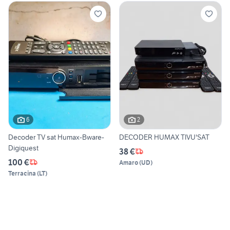
6
2
Decoder TV sat Humax-Bware-
DECODER HUMAX TIVU'SAT
Digiquest
38 €
100 €
Amaro
(
UD
)
Terracina
(
LT
)