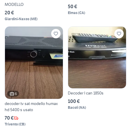
MODELLO
50 €
20 €
Elmas
(
CA
)
Giardini-Naxos
(
ME
)
Decoder I can 1850s
6
100 €
decoder tv sat modello humax
Bacoli
(
NA
)
hd 5400 s usato
70 €
Trivento
(
CB
)