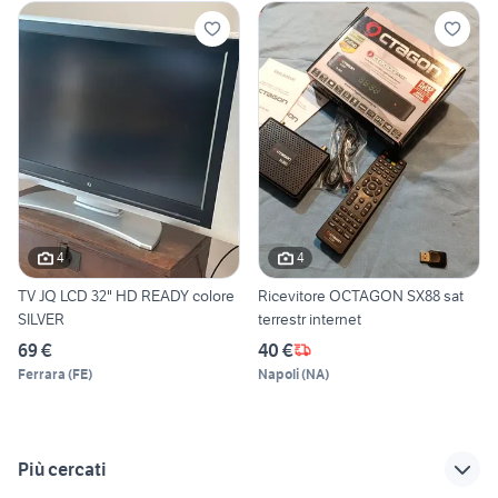
4
4
TV JQ LCD 32" HD READY colore
Ricevitore OCTAGON SX88 sat
SILVER
terrestr internet
69 €
40 €
Ferrara
(
FE
)
Napoli
(
NA
)
Più cercati