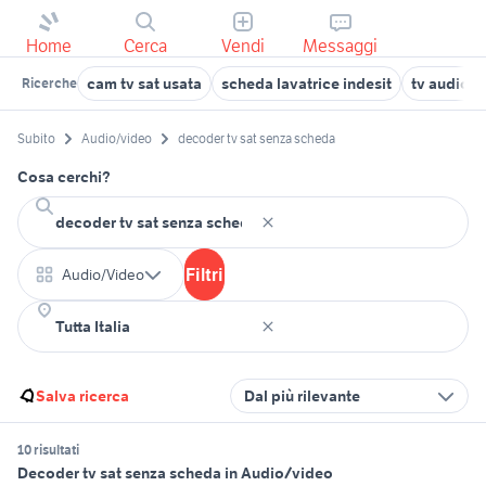
Home
Cerca
Vendi
Messaggi
cam tv sat usata
scheda lavatrice indesit
tv audio 
Ricerche
Subito
Audio/video
decoder tv sat senza scheda
Cosa cerchi?
Filtri
Audio/Video
Salva ricerca
Dal più rilevante
10 risultati
Decoder tv sat senza scheda in Audio/video