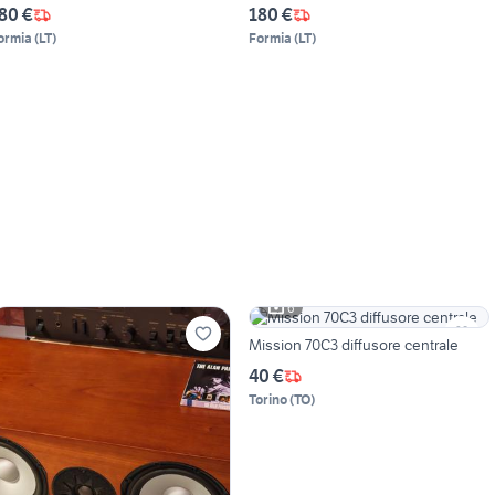
80 €
180 €
ormia
(
LT
)
Formia
(
LT
)
6
Mission 70C3 diffusore centrale
40 €
Torino
(
TO
)