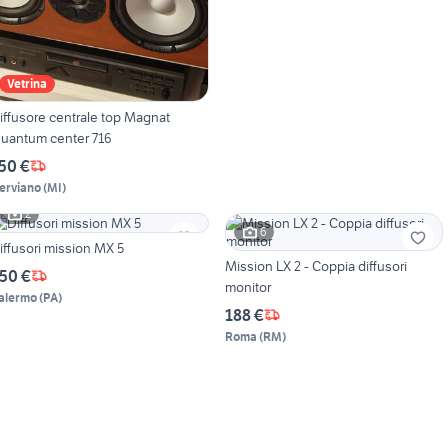
Vetrina
ffusore centrale top Magnat
uantum center 716
50 €
erviano
(
MI
)
2
6
iffusori mission MX 5
Mission LX 2 - Coppia diffusori
50 €
monitor
alermo
(
PA
)
188 €
Roma
(
RM
)