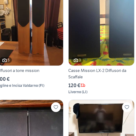
5
3
iffusori a torre mission
Casse Mission LX-2 Diffusori da
Scaffale
00 €
120 €
igline e Incisa Valdarno
(
FI
)
Livorno
(
LI
)