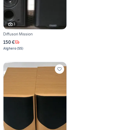
3
Diffusori Mission
150 €
Alghero
(
SS
)