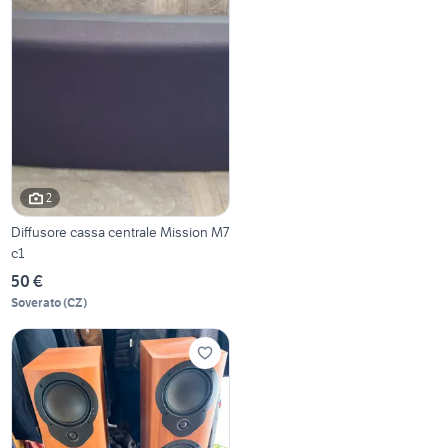
2
Diffusore cassa centrale Mission M7
c1
50 €
Soverato
(
CZ
)