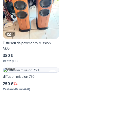
4
Diffusori da pavimento Mission
M35i
380 €
Cento
(
FE
)
4
diffusori mission 750
250 €
Castano Primo
(
MI
)