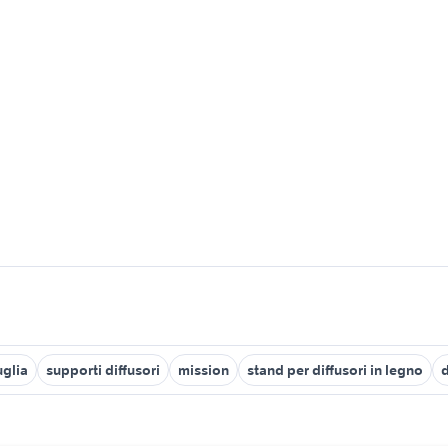
uglia
supporti diffusori
mission
stand per diffusori in legno
d