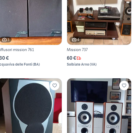
3
4
iffusori mission 761
Mission 737
30 €
60 €
cquaviva delle Fonti
(
BA
)
Solbiate Arno
(
VA
)