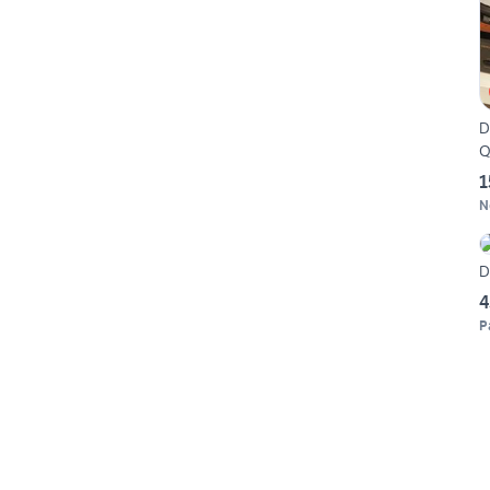
Di
Q
1
N
D
4
P