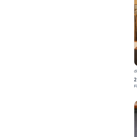
d
2
F