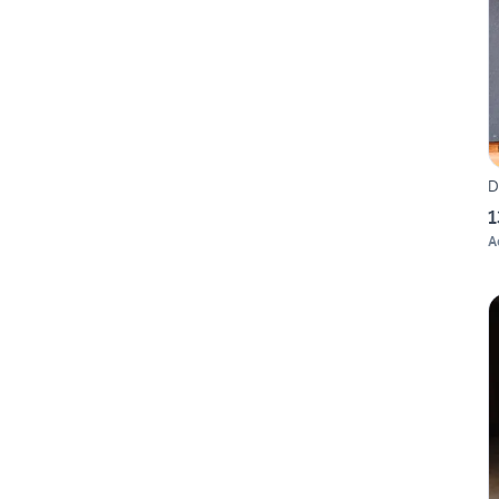
D
1
A