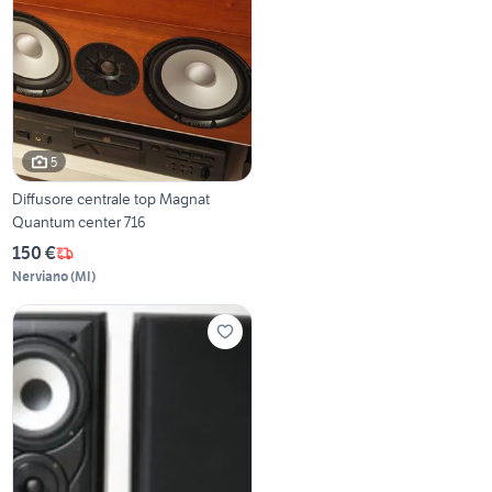
5
Diffusore centrale top Magnat
Quantum center 716
150 €
Nerviano
(
MI
)