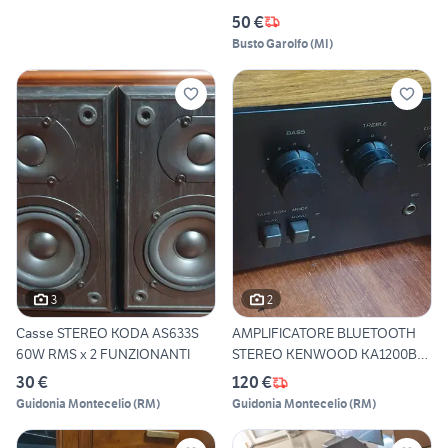
50 €
Busto Garolfo
(
MI
)
3
2
Casse STEREO KODA AS633S
AMPLIFICATORE BLUETOOTH
60W RMS x 2 FUNZIONANTI
STEREO KENWOOD KA1200B
SOD
30 €
120 €
Guidonia Montecelio
(
RM
)
Guidonia Montecelio
(
RM
)