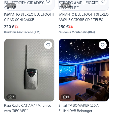
2
3
IMPIANTO STEREO BLUETOOTH
IMPIANTO BLUETOOTH STEREO
GIRADISCHI CASSE
AMPLIFICATORE CD 2 TELEC
220 €
250 €
Guidonia Montecelio
(
RM
)
Guidonia Montecelio
(
RM
)
5
6
Rara Radio CAT AM/ FM- unico
Smart TV BOMAKER 120 Alr
vero “RECIVER”
FullHd DVB Behringer