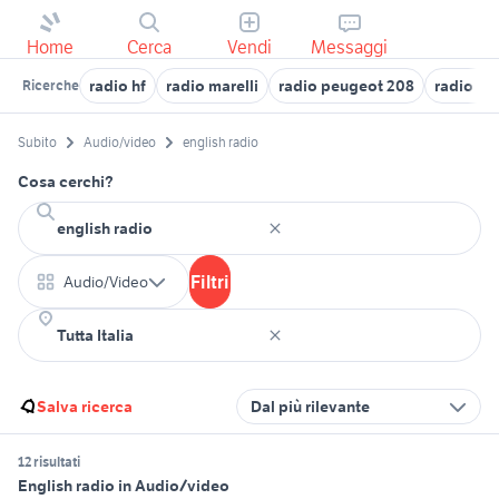
Home
Cerca
Vendi
Messaggi
radio hf
radio marelli
radio peugeot 208
radio m
Ricerche
Subito
Audio/video
english radio
Cosa cerchi?
Filtri
Audio/Video
Salva ricerca
Dal più rilevante
12 risultati
English radio in Audio/video